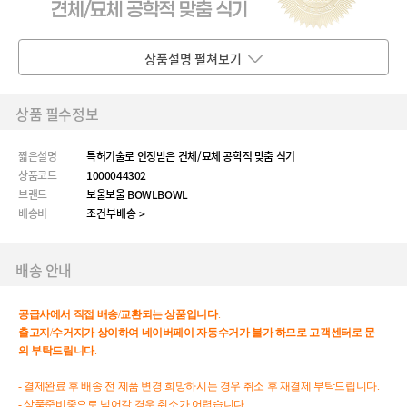
상품설명 펼쳐보기
상품 필수정보
짧은설명
특허기술로 인정받은 견체/묘체 공학적 맞춤 식기
상품코드
1000044302
브랜드
보울보울 BOWLBOWL
배송비
조건부배송 >
배송 안내
공급사에서
직접
배송
/
교환되는
상품입니다
.
출고지
/
수거지가
상이하여
네이버페이
자동수거가
불가
하므로
고객센터로
문
의
부탁드립니다
.
- 결제완료 후 배송 전 제품 변경 희망하시는 경우 취소 후 재결제 부탁드립니다.
- 상품준비중으로 넘어갈 경우 취소가 어렵습니다.