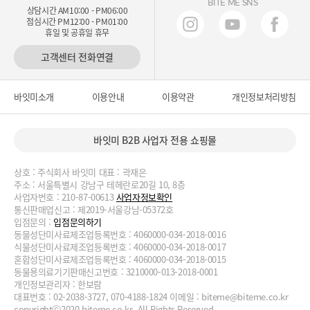
BITE ME SNS
상담시간 AM10:00 - PM06:00
점심시간 PM12:00 - PM01:00
휴일 및 공휴일 휴무
고객센터 전화연결
바잇미소개
이용안내
이용약관
개인정보처리방침
바잇미 B2B 사업자 전용 쇼핑몰
상호 : 주식회사 바잇미 대표 : 곽재은
주소 : 서울특별시 강남구 테헤란로20길 10, 8층
사업자번호 : 210-87-00613
사업자정보확인
통신판매업신고 : 제2019-서울강남-05372호
입점문의 :
입점문의하기
동물성단미사료제조업등록번호 : 4060000-034-2018-0016
식물성단미사료제조업등록번호 : 4060000-034-2018-0017
혼합성단미사료제조업등록번호 : 4060000-034-2018-0015
동물용의료기기판매신고번호 : 3210000-013-2018-0001
개인정보관리자 : 한보람
대표번호 : 02-2038-3727, 070-4188-1824 이메일 :
biteme@biteme.co.kr
copyrightⓒ2020 biteme.co.kr. All Rights Reserved.