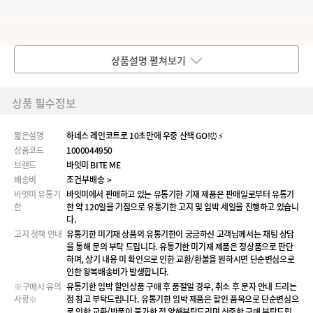
상품설명 펼쳐보기
상품 필수정보
짧은설명
하네스 레인코트로 10초만에 우중 산책 GO!⏰⚡
상품코드
1000044950
브랜드
바잇미 BITE ME
배송비
조건부배송 >
바잇미 유통기
바잇미에서 판매하고 있는 유통기한 기재 제품은 판매일로부터 유통기
한
한 약 120일을 기점으로 유통기한 고지 및 임박 세일을 진행하고 있습니
다.
고지 정책 안내
유통기한 미기재 상품의 유통기한이 궁금하신 고객님께서는 채팅 상담
을 통해 문의 부탁 드립니다. 유통기한 미기재 제품은 정상품으로 판단
하며, 상기 내용 미 확인으로 인한 교환/환불을 원하시면 단순변심으로
인한 왕복배송비가 발생합니다.
※구매시 유의
유통기한 임박 할인상품 구매 후 품절일 경우, 취소 후 문자 안내 드리는
사항※
점 참고 부탁드립니다. 유통기한 임박 제품은 할인 품목으로 단순변심으
로 인한 교환/반품이 불가한 점 양해부탁드리며 신중한 구매 부탁드립