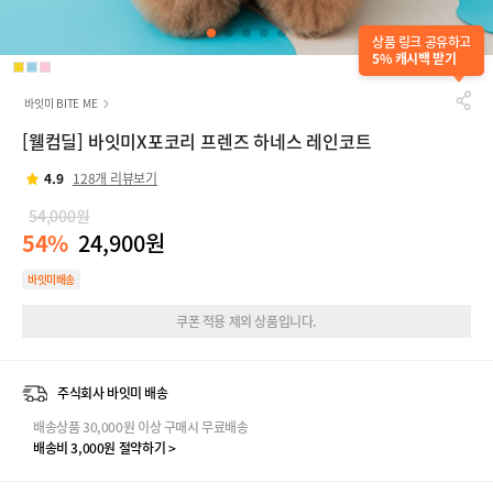
상품 링크 공유하고
5% 캐시백 받기
바잇미 BITE ME
[웰컴딜] 바잇미X포코리 프렌즈 하네스 레인코트
4.9
128개 리뷰보기
54,000원
54%
24,900원
바잇미배송
쿠폰 적용 제외 상품입니다.
주식회사 바잇미 배송
배송상품 30,000원 이상 구매시 무료배송
배송비 3,000원 절약하기 >