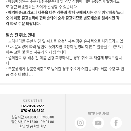
-
배송예정일은 주문시점(주문순서) 및 외부 상황에 따른 유동성이 발생하므
로 평균 배송일과는 차이가 발생할 수 있습니다.
-
예약배송/프리오더 제품을 다른 상품과 함께 구매하시는 경우 예약배송/프리
오더 제품 출고날짜에 합배송되어 순차 출고되므로 별도배송을 원하시면 각
각 따로 주문 바랍니다.
발송 전 취소 안내
-
고객센터를 통한 변경 및 취소를 요청하시는 경우 순차적으로 처리드리고 있
으나, 문의량에 따라 답변이 늦어지면 요청이 반영되지 않고 발송될 수 있으며
이는 교환 및 환불 사유가 되지 않습니다.
-
결제완료 후 배송 전 제품 변경 희망하시는 경우 취소 후 재결제 부탁드립니
다.
-
주문상태가 상품준비중으로 넘어갈 경우 취소가 어렵습니다. 제품 수령 후 반
품 접수 바랍니다.
CS CENTER
02-2038-3727
070-4188-1824
BITE ME SNS
상담시간 AM10:00 - PM06:00
점심시간 PM12:00 - PM01:00
휴일 및 공휴일 휴무