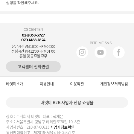
설명을 확인해주세요.
CS CENTER
02-2038-3727
070-4188-1824
BITE ME SNS
상담시간 AM10:00 - PM06:00
점심시간 PM12:00 - PM01:00
휴일 및 공휴일 휴무
고객센터 전화연결
바잇미소개
이용안내
이용약관
개인정보처리방침
바잇미 B2B 사업자 전용 쇼핑몰
상호 : 주식회사 바잇미 대표 : 곽재은
주소 : 서울특별시 강남구 테헤란로20길 10, 8층
사업자번호 : 210-87-00613
사업자정보확인
통신판매업신고 : 제2019-서울강남-05372호