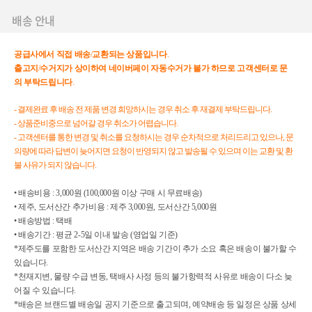
배송 안내
공급사에서
직접
배송
/
교환되는
상품입니다
.
출고지
/
수거지가
상이하여
네이버페이
자동수거가
불가
하므로
고객센터로
문
의
부탁드립니다
.
- 결제완료 후 배송 전 제품 변경 희망하시는 경우 취소 후 재결제 부탁드립니다.
- 상품준비중으로 넘어갈 경우 취소가 어렵습니다.
- 고객센터를 통한 변경 및 취소를 요청하시는 경우 순차적으로 처리드리고 있으나, 문
의량에 따라 답변이 늦어지면 요청이 반영되지 않고 발송될 수 있으며 이는 교환 및 환
불 사유가 되지 않습니다.
• 배송비용 : 3,000원 (100,000원 이상 구매 시 무료배송)
• 제주, 도서산간 추가비용 : 제주 3,000원, 도서산간 5,000원
• 배송방법 : 택배
• 배송기간 : 평균 2-5일 이내 발송 (영업일 기준)
*제주도를 포함한 도서산간 지역은 배송 기간이 추가 소요 혹은 배송이 불가할 수
있습니다.
*천재지변, 물량 수급 변동, 택배사 사정 등의 불가항력적 사유로 배송이 다소 늦
어질 수 있습니다.
*배송은 브랜드별 배송일 공지 기준으로 출고되며, 예약배송 등 일정은 상품 상세