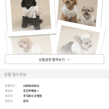
상품설명 펼쳐보기
상품 필수정보
상품코드
1000045813
배송비
조건부배송 >
제조자
주식회사 오앤권
제조국
한국