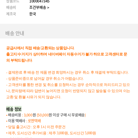
상품코드
1000047345
배송비
조건부배송 >
제조국
한국
배송 안내
공급사에서
직접
배송
/
교환되는
상품입니다
.
출고지
/
수거지가
상이하여
네이버페이
자동수거가
불가
하므로
고객센터로
문
의
부탁드립니다
.
- 결제완료 후 배송 전 제품 변경 희망하시는 경우 취소 후 재결제 부탁드립니다.
- 상품준비중으로 넘어갈 경우 취소가 어렵습니다.
- 고객센터를 통한 변경 및 취소를 요청하시는 경우 순차적으로 처리드리고 있으
나, 문의량에 따라 답변이 늦어지면 요청이 반영되지 않고 발송될 수 있으며 이는
교환 및 환불 사유가 되지 않습니다.
배송
정보
•
배송비용
:
3,000
원
(
50,000
원
이상
구매
시
무료배송
)
•
이용
택배사
: 로젠택배
•
당일
출고시간
: 오후 1시 이전 주문건
•
제주
,
도서산간
추가비용
:
제주
3,000
원
,
도서산간
5,0
00
원