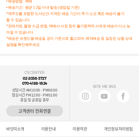
•
배송방법
:
택배
•
배송기간
:
평균
1
-2
일
이내
발송
(
영업일
기준
)
*
제주도를
포함한
도서산간
지역은
배송
기간이
추가
소요
혹은
배송이
불가
할
수
있습니다
.
*
천재지변
,
물량
수급
변동
,
택배사
사정
등의
불가항력적
사유로
배송이
다소
늦
어질
수
있습니다
.
*
배송은
브랜드별
배송일
공지
기준으로
출고되며
,
예약배송
등
일정은
상품
상세
설명을
확인해주세요
.
CS CENTER
02-2038-3727
070-4188-1824
BITE ME SNS
상담시간 AM10:00 - PM06:00
점심시간 PM12:00 - PM01:00
휴일 및 공휴일 휴무
고객센터 전화연결
바잇미소개
이용안내
이용약관
개인정보처리방침