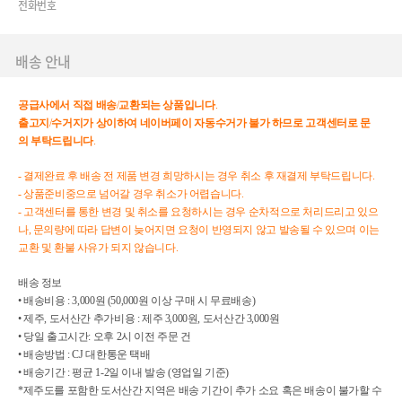
전화번호
배송 안내
공급사에서
직접
배송
/
교환되는
상품입니다
.
출고지
/
수거지가
상이하여
네이버페이
자동수거가
불가
하므로
고객센터로
문
의
부탁드립니다
.
- 결제완료 후 배송 전 제품 변경 희망하시는 경우 취소 후 재결제 부탁드립니다.
- 상품준비중으로 넘어갈 경우 취소가 어렵습니다.
- 고객센터를 통한 변경 및 취소를 요청하시는 경우 순차적으로 처리드리고 있으
나, 문의량에 따라 답변이 늦어지면 요청이 반영되지 않고 발송될 수 있으며 이는
교환 및 환불 사유가 되지 않습니다.
배송 정보
• 배송비용 : 3,000원 (50,000원 이상 구매 시 무료배송)
• 제주, 도서산간 추가비용 : 제주 3,000원, 도서산간 3,000원
• 당일 출고시간: 오후 2시 이전 주문 건
• 배송방법 : CJ 대한통운 택배
• 배송기간 : 평균 1-2일 이내 발송 (영업일 기준)
*제주도를 포함한 도서산간 지역은 배송 기간이 추가 소요 혹은 배송이 불가할 수