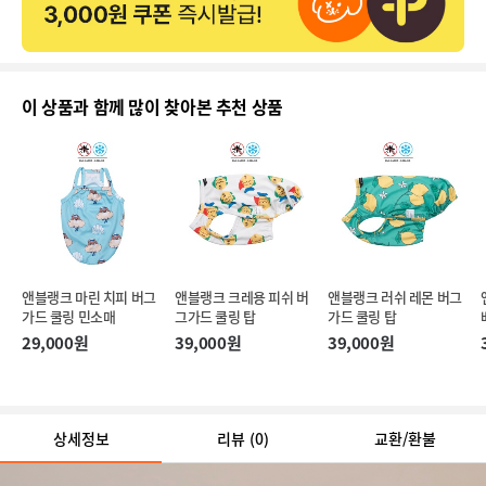
이 상품과 함께 많이 찾아본 추천 상품
앤블랭크 마린 치피 버그
앤블랭크 크레용 피쉬 버
앤블랭크 러쉬 레몬 버그
가드 쿨링 민소매
그가드 쿨링 탑
가드 쿨링 탑
29,000원
39,000원
39,000원
상세정보
리뷰
(0)
교환/환불