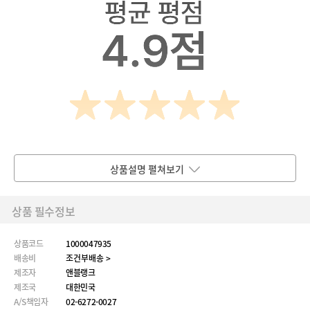
상품설명 펼쳐보기
상품 필수정보
상품코드
1000047935
배송비
조건부배송 >
제조자
앤블랭크
제조국
대한민국
A/S책임자
02-6272-0027