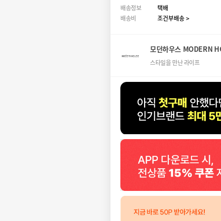
배송정보
택배
배송비
조건부배송 >
모던하우스 MODERN H
스타일을 만난 라이프