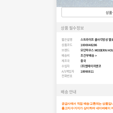
상품
상품 필수정보
짧은설명
스트라이프 쿨사각방성 옐로
상품코드
1000048286
브랜드
모던하우스 MODERN HO
배송비
조건부배송 >
제조국
중국
수입자
(주)엠에이치앤코
A/S책임자
18990811
전화번호
배송 안내
공급사에서
직접
배송
/
교환되는
상품입
출고지
/
수거지가
상이하여
네이버페이