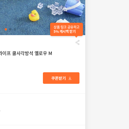
상품 링크 공유하고
5% 캐시백 받기
라이프 쿨사각방석 옐로우 M
송