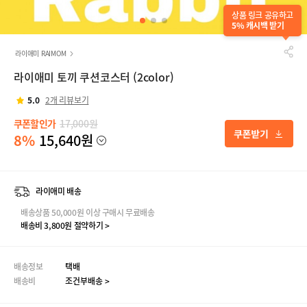
상품 링크 공유하고
5% 캐시백 받기
라이애미 RAIMOM
라이애미 토끼 쿠션코스터 (2color)
5.0
2개 리뷰보기
쿠폰할인가
17,000원
8%
15,640원
라이애미 배송
배송상품 50,000원 이상 구매시 무료배송
배송비 3,800원 절약하기 >
배송정보
택배
배송비
조건부배송 >