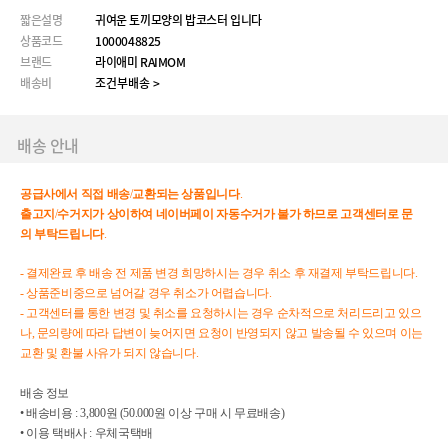
짧은설명
귀여운 토끼모양의 밥코스터 입니다
상품코드
1000048825
브랜드
라이애미 RAIMOM
배송비
조건부배송 >
배송 안내
공급사에서
직접
배송
/
교환되는
상품입니다
.
출고지
/
수거지가
상이하여
네이버페이
자동수거가
불가
하므로
고객센터로
문
의
부탁드립니다
.
- 결제완료 후 배송 전 제품 변경 희망하시는 경우 취소 후 재결제 부탁드립니다.
- 상품준비중으로 넘어갈 경우 취소가 어렵습니다.
- 고객센터를 통한 변경 및 취소를 요청하시는 경우 순차적으로 처리드리고 있으
나, 문의량에 따라 답변이 늦어지면 요청이 반영되지 않고 발송될 수 있으며 이는
교환 및 환불 사유가 되지 않습니다.
배송 정보
• 배송비용 : 3,800원 (50.000원 이상 구매 시 무료배송)
• 이용 택배사 : 우체국택배