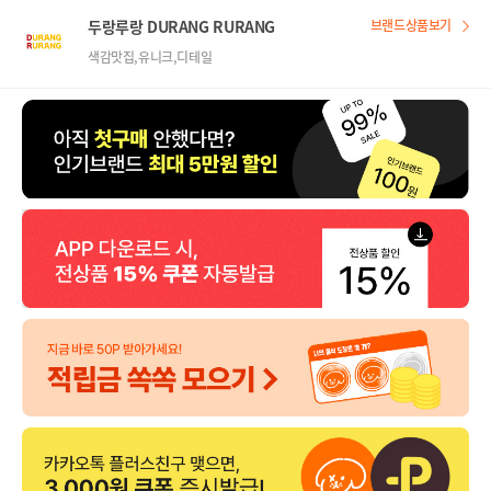
두랑루랑 DURANG RURANG
브랜드상품보기
색감맛집,유니크,디테일