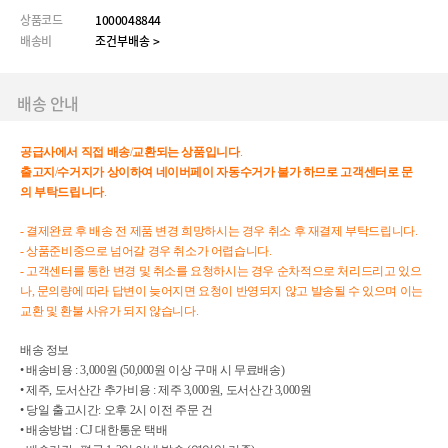
상품코드
1000048844
배송비
조건부배송 >
배송 안내
공급사에서
직접
배송
/
교환되는
상품입니다
.
출고지
/
수거지가
상이하여
네이버페이
자동수거가
불가
하므로
고객센터로
문
의
부탁드립니다
.
- 결제완료 후 배송 전 제품 변경 희망하시는 경우 취소 후 재결제 부탁드립니다.
- 상품준비중으로 넘어갈 경우 취소가 어렵습니다.
- 고객센터를 통한 변경 및 취소를 요청하시는 경우 순차적으로 처리드리고 있으
나, 문의량에 따라 답변이 늦어지면 요청이 반영되지 않고 발송될 수 있으며 이는
교환 및 환불 사유가 되지 않습니다.
배송 정보
• 배송비용 : 3,000원 (50,000원 이상 구매 시 무료배송)
• 제주, 도서산간 추가비용 : 제주 3,000원, 도서산간 3,000원
• 당일 출고시간: 오후 2시 이전 주문 건
• 배송방법 : CJ 대한통운 택배