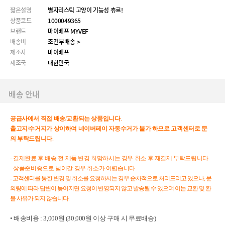
짧은설명
별자리스틱 고양이 기능성 츄르!
상품코드
1000049365
브랜드
마이베프 MYVEF
배송비
조건부배송 >
제조자
마이베프
제조국
대한민국
배송 안내
공급사에서
직접
배송
/
교환되는
상품입니다
.
출고지
/
수거지가
상이하여
네이버페이
자동수거가
불가
하므로
고객센터로
문
의
부탁드립니다
.
- 결제완료 후 배송 전 제품 변경 희망하시는 경우 취소 후 재결제 부탁드립니다.
- 상품준비중으로 넘어갈 경우 취소가 어렵습니다.
- 고객센터를 통한 변경 및 취소를 요청하시는 경우 순차적으로 처리드리고 있으나, 문
의량에 따라 답변이 늦어지면 요청이 반영되지 않고 발송될 수 있으며 이는 교환 및 환
불 사유가 되지 않습니다.
• 배송비용 : 3,000원 (30,000원 이상 구매 시 무료배송)