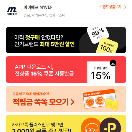
마이베프 MYVEF
브랜드상품보기
츄르, 짜먹는간식, 별자리스틱