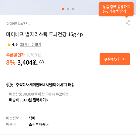
상품 링크 공유하고
5% 캐시백 받기
마이베프 MYVEF
마이베프 별자리스틱 두뇌건강 15g 4p
4.9
38개 리뷰보기
쿠폰할인가
3,700원
8%
3,404원
주식회사 제이인터네셔널(마이베프) 배송
배송상품 30,000원 이상 구매시 무료배송
배송비 3,000원 절약하기 >
배송정보
택배
배송비
조건부배송 >