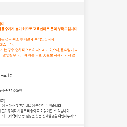
니다
.
자동수거가
불가
하므로
고객센터로
문의
부탁드립니다
.
하시는 경우 취소 후 재결제 부탁드립니다.
어렵습니다.
하시는 경우 순차적으로 처리드리고 있으나, 문의량에 따
 발송될 수 있으며 이는 교환 및 환불 사유가 되지 않
무료배송
)
도서산간
5
,000
원
기준
)
간이
추가
소요
혹은
배송이
불가할
수
있습니다
.
의
불가항력적
사유로
배송이
다소
늦어질
수
있습니다
.
고되며
,
예약배송
등
일정은
상품
상세설명을
확인해주세요
.