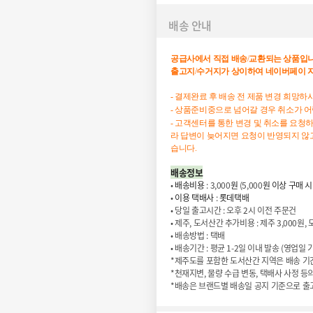
배송 안내
공급사에서
직접
배송
/
교환되는
상품입
출고지
/
수거지가
상이하여
네이버페이
- 결제완료 후 배송 전 제품 변경 희망
- 상품준비중으로 넘어갈 경우 취소가 
- 고객센터를 통한 변경 및 취소를 요청
라 답변이 늦어지면 요청이 반영되지 않고
습니다.
배송
정보
•
배송비용
:
3,000
원
(5
,000
원
이상
구매
시
•
이용
택배사
:
롯데택배
•
당일
출고시간
:
오후
2
시
이전
주문건
•
제주
,
도서산간
추가비용
:
제주
3
,000
원
,
•
배송방법
:
택배
•
배송기간
:
평균
1
-2
일
이내
발송
(
영업일
*
제주도를
포함한
도서산간
지역은
배송
기
*
천재지변
,
물량
수급
변동
,
택배사
사정
등
*
배송은
브랜드별
배송일
공지
기준으로
출