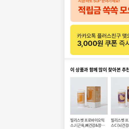
이 상품과 함께 많이 찾아본 추
빌리스벳 프로바이오틱
빌리스벳 
스J (근육,뼈건강&장건
스C (뇌건