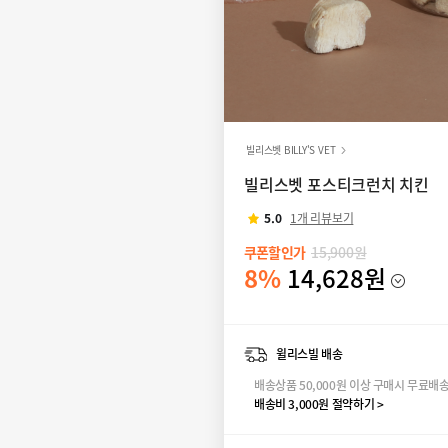
빌리스벳 BILLY'S VET
빌리스벳 포스티크런치 치킨
5.0
1개 리뷰보기
쿠폰할인가
15,900원
8%
14,628원
윌리스빌 배송
배송상품 50,000원 이상 구매시 무료배
배송비 3,000원 절약하기 >