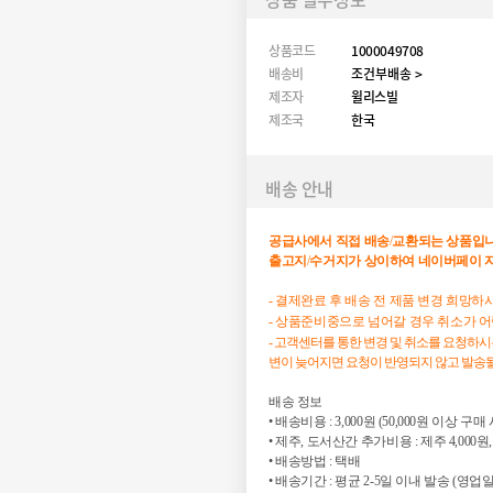
상품코드
1000049708
배송비
조건부배송 >
제조자
윌리스빌
제조국
한국
배송 안내
공급사에서
직접
배송
/
교환되는
상품입
출고지
/
수거지가
상이하여
네이버페이
- 결제완료 후 배송 전 제품 변경 희망
- 상품준비중으로 넘어갈 경우 취소가 
- 고객센터를 통한 변경 및 취소를 요청하
변이 늦어지면 요청이 반영되지 않고 발송될
배송 정보

• 배송비용 : 3,000원 (50,000원 이상 구매
• 제주, 도서산간 추가비용 : 제주 4,000원,
• 배송방법 : 택배

• 배송기간 : 평균 2-5일 이내 발송 (영업일