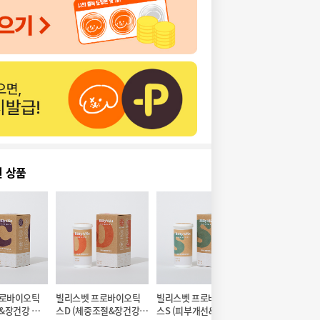
천 상품
프로바이오틱
빌리스벳 프로바이오틱
빌리스벳 프로바이오틱
빌리스벳 프로바
강&장건강 유
스D (체중조절&장건강 
스S (피부개선&장건강 
스원 395 (면역