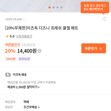
상품 링크 공유하고
5% 캐시백 받기
이츠독 ITS DOG
[20%무제한]이츠독 디즈니 프레쉬 쿨젤 매트
5.0
5개 리뷰보기
쿠폰할인가
18,000원
20%
14,400원
20%쿠폰
최저가도전
이츠독 배송
배송상품 30,000원 이상 구매시 무료배송
배송비 2,500원 절약하기 >
배송정보
택배
배송비
조건부배송 >