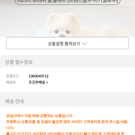
상품설명 펼쳐보기
상품 필수정보
상품코드
1000049713
배송비
조건부배송 >
배송 안내
공급사에서
직접
배송
/
교환되는
상품입니다
.
주문취소/교환/반품 등 도움이 필요한 경우, 바잇미 고객센터로 문의 주시길 바랍
니다.
출고지
/
수거지가
상이하여
네이버페이
자동수거가
불가
하므로
고객센터로
문