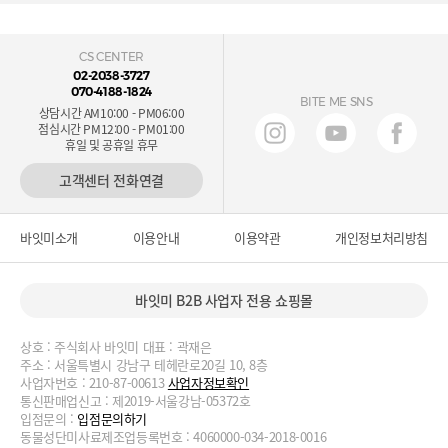
CS CENTER
02-2038-3727
070-4188-1824
BITE ME SNS
상담시간 AM10:00 - PM06:00
점심시간 PM12:00 - PM01:00
휴일 및 공휴일 휴무
고객센터 전화연결
바잇미소개
이용안내
이용약관
개인정보처리방침
바잇미 B2B 사업자 전용 쇼핑몰
상호 : 주식회사 바잇미 대표 : 곽재은
주소 : 서울특별시 강남구 테헤란로20길 10, 8층
사업자번호 : 210-87-00613
사업자정보확인
통신판매업신고 : 제2019-서울강남-05372호
입점문의 :
입점문의하기
동물성단미사료제조업등록번호 : 4060000-034-2018-0016