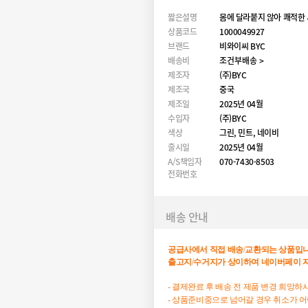
짧은설명
몸에 달라붙지 않아 쾌적한
상품코드
1000049927
브랜드
비와이씨 BYC
배송비
조건부배송 >
제조자
(주)BYC
제조국
중국
제조일
2025년 04월
수입자
(주)BYC
색상
그린, 민트, 네이비
출시일
2025년 04월
A/S책임자
070-7430-8503
전화번호
배송 안내
공급사에서
직접
배송
/
교환되는
상품입
출고지
/
수거지가
상이하여
네이버페이
- 결제완료 후 배송 전 제품 변경 희망
- 상품준비중으로 넘어갈 경우 취소가 