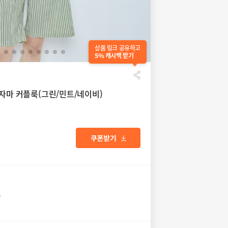
상품 링크 공유하고
5% 캐시백 받기
파자마 커플룩(그린/민트/네이비)
송