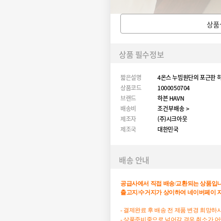
상품
상품 필수정보
짧은설명
4온스 누빔원단의 포근한 
상품코드
1000050704
브랜드
하븐 HAVN
배송비
조건부배송 >
제조자
(주)시크아웃
제조국
대한민국
배송 안내
공급사에서
직접
배송
/
교환되는
상품입
출고지
/
수거지가
상이하여
네이버페이
- 결제완료 후 배송 전 제품 변경 희망
- 상품준비중으로 넘어갈 경우 취소가 