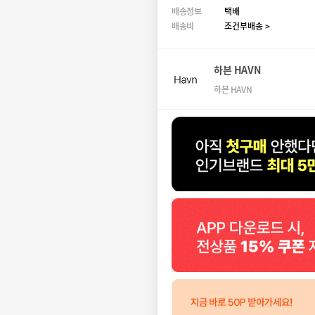
배송정보
택배
배송비
조건부배송 >
하븐 HAVN
하븐 HAVN