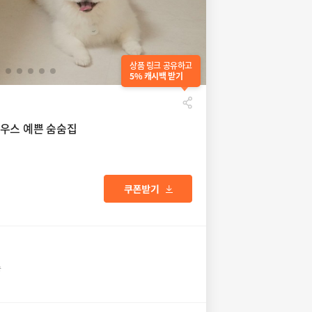
상품 링크 공유하고
5% 캐시백 받기
우스 예쁜 숨숨집
송