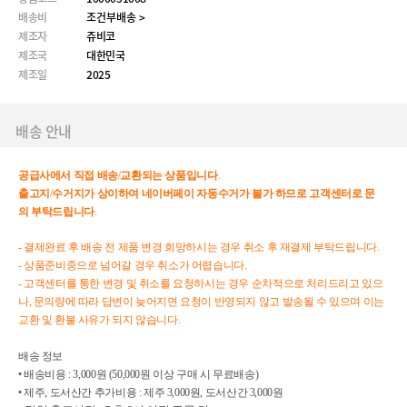
배송비
조건부배송 >
제조자
쥬비코
제조국
대한민국
제조일
2025
배송 안내
공급사에서
직접
배송
/
교환되는
상품입니다
.
출고지
/
수거지가
상이하여
네이버페이
자동수거가
불가
하므로
고객센터로
문
의
부탁드립니다
.
- 결제완료 후 배송 전 제품 변경 희망하시는 경우 취소 후 재결제 부탁드립니다.
- 상품준비중으로 넘어갈 경우 취소가 어렵습니다.
- 고객센터를 통한 변경 및 취소를 요청하시는 경우 순차적으로 처리드리고 있으
나, 문의량에 따라 답변이 늦어지면 요청이 반영되지 않고 발송될 수 있으며 이는
교환 및 환불 사유가 되지 않습니다.
배송 정보
• 배송비용 : 3,000원 (50,000원 이상 구매 시 무료배송)
• 제주, 도서산간 추가비용 : 제주 3,000원, 도서산간 3,000원