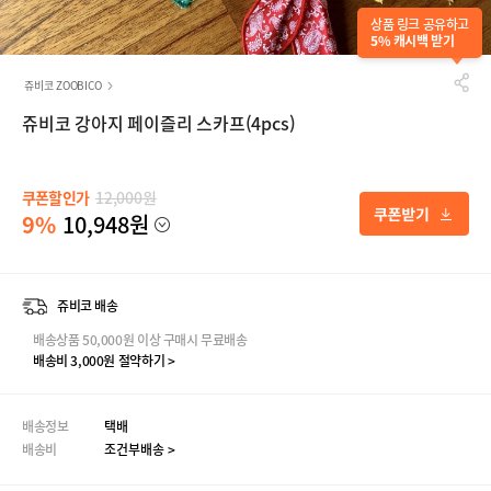
상품 링크 공유하고
5% 캐시백 받기
쥬비코 ZOOBICO
쥬비코 강아지 페이즐리 스카프(4pcs)
쿠폰할인가
12,000원
9%
10,948원
쥬비코 배송
배송상품 50,000원 이상 구매시 무료배송
배송비 3,000원 절약하기 >
배송정보
택배
배송비
조건부배송 >