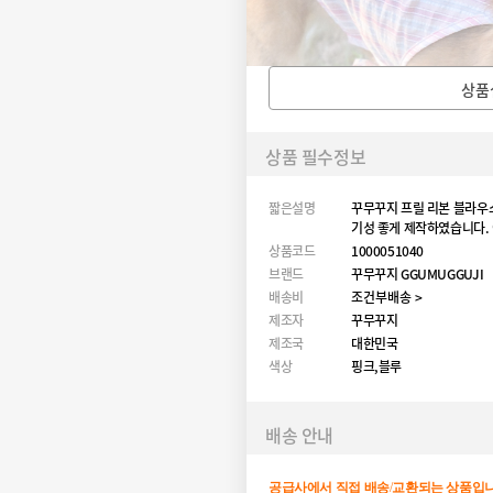
상품
상품 필수정보
짧은설명
꾸무꾸지 프릴 리본 블라우스
기성 좋게 제작하였습니다.
상품코드
1000051040
브랜드
꾸무꾸지 GGUMUGGUJI
배송비
조건부배송 >
제조자
꾸무꾸지
제조국
대한민국
색상
핑크,블루
배송 안내
공급사에서
직접
배송
/
교환되는
상품입