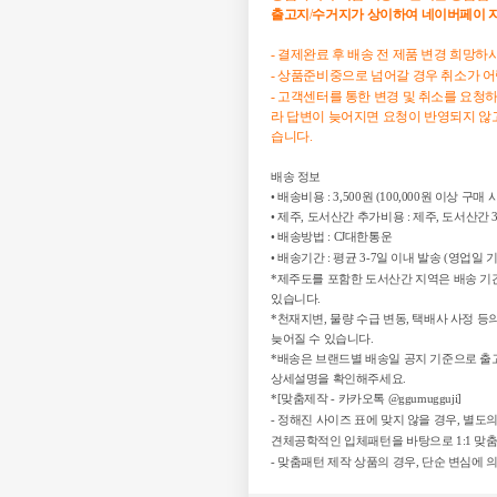
출고지
/
수거지가
상이하여
네이버페이
- 결제완료 후 배송 전 제품 변경 희망
- 상품준비중으로 넘어갈 경우 취소가 
- 고객센터를 통한 변경 및 취소를 요청
라 답변이 늦어지면 요청이 반영되지 않고
습니다.
배송 정보
• 배송비용 : 3,500원 (100,000원 이상 구매
• 제주, 도서산간 추가비용 : 제주, 도서산간 3
• 배송방법 :
CJ대한통운
• 배송기간 : 평균 3-7일 이내 발송 (영업일 
*제주도를 포함한 도서산간 지역은 배송 기간
있습니다.
*천재지변, 물량 수급 변동, 택배사 사정 
늦어질 수 있습니다.
*배송은 브랜드별 배송일 공지 기준으로 출
상세설명을 확인해주세요.
*
[맞춤제작 - 카카오톡 @ggumugguji]
- 정해진 사이즈 표에 맞지 않을 경우, 별
견체공학적인 입체패턴을 바탕으로 1:1 맞춤
- 맞춤패턴 제작 상품의 경우, 단순 변심에 