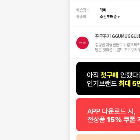
배송정보
택배
배송비
조건부배송 >
꾸무꾸지 GGUMUGGUJ
중형견 대형견들도 귀엽고 예쁘고
담은 펫패션 브랜드 꾸무꾸지 