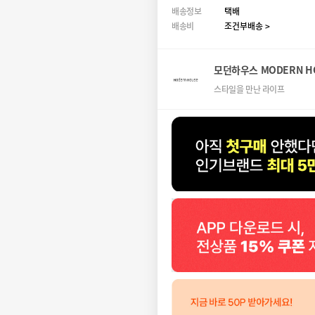
배송정보
택배
배송비
조건부배송 >
모던하우스 MODERN H
스타일을 만난 라이프