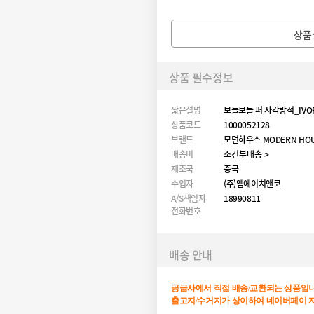
상품
상품 필수정보
짧은설명
보들보들 퍼 사각방석_IVO
상품코드
1000052128
브랜드
모던하우스 MODERN HO
배송비
조건부배송 >
제조국
중국
수입자
(주)엠에이치앤코
A/S책임자
18990811
전화번호
배송 안내
공급사에서
직접
배송
/
교환되는
상품입
출고지
/
수거지가
상이하여
네이버페이