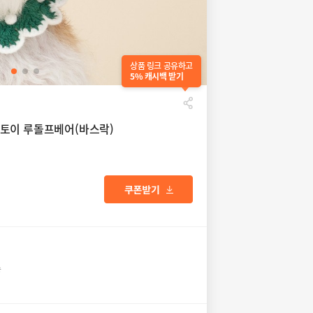
상품 링크 공유하고
5% 캐시백 받기
토이 루돌프베어(바스락)
송