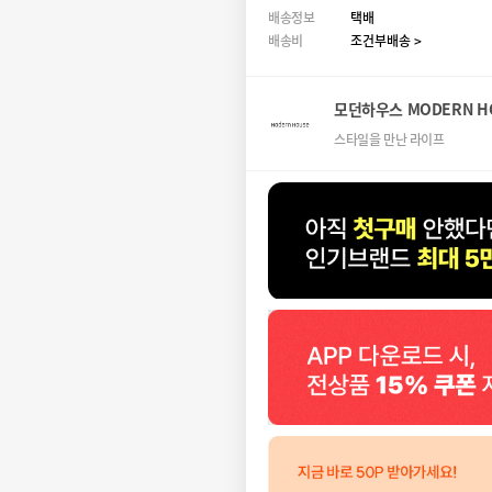
배송정보
택배
배송비
조건부배송 >
모던하우스 MODERN H
스타일을 만난 라이프