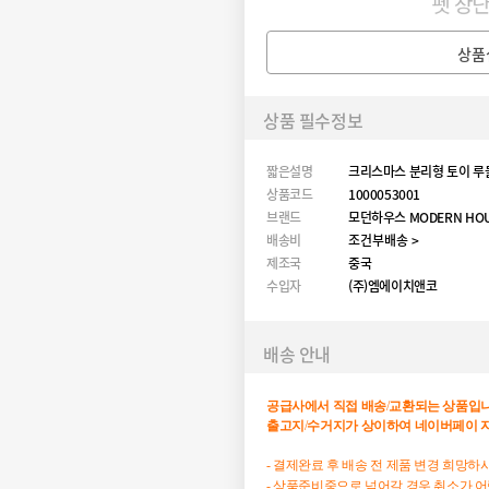
상품
상품 필수정보
짧은설명
크리스마스 분리형 토이 루
상품코드
1000053001
브랜드
모던하우스 MODERN HO
배송비
조건부배송 >
제조국
중국
수입자
(주)엠에이치앤코
배송 안내
공급사에서
직접
배송
/
교환되는
상품입
출고지
/
수거지가
상이하여
네이버페이
- 결제완료 후 배송 전 제품 변경 희망
- 상품준비중으로 넘어갈 경우 취소가 