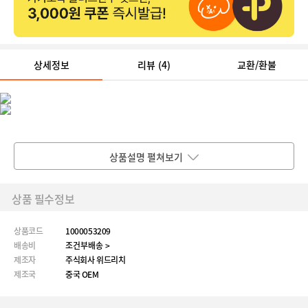
상세정보
리뷰
(4)
교환/환불
상품설명 펼쳐보기
상품 필수정보
상품코드
1000053209
배송비
조건부배송 >
제조자
주식회사 위드리치
제조국
중국 OEM