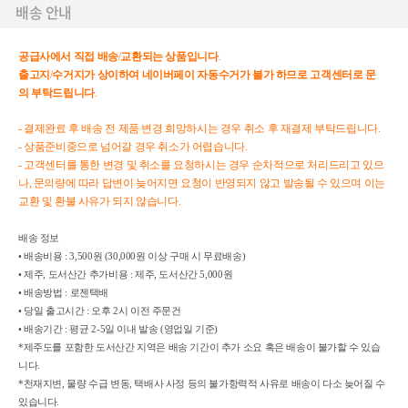
배송 안내
공급사에서
직접
배송
/
교환되는
상품입니다
.
출고지
/
수거지가
상이하여
네이버페이
자동수거가
불가
하므로
고객센터로
문
의
부탁드립니다
.
- 결제완료 후 배송 전 제품 변경 희망하시는 경우 취소 후 재결제 부탁드립니다.
- 상품준비중으로 넘어갈 경우 취소가 어렵습니다.
- 고객센터를 통한 변경 및 취소를 요청하시는 경우 순차적으로 처리드리고 있으
나, 문의량에 따라 답변이 늦어지면 요청이 반영되지 않고 발송될 수 있으며 이는
교환 및 환불 사유가 되지 않습니다.
배송 정보
• 배송비용 : 3,500원 (30,000원 이상 구매 시 무료배송)
• 제주, 도서산간 추가비용 : 제주, 도서산간 5,000원
• 배송방법 :
로젠택배
•
당일 출고시간 : 오후 2시 이전 주문건
• 배송기간 : 평균 2-5일 이내 발송 (영업일 기준)
*제주도를 포함한 도서산간 지역은 배송 기간이 추가 소요 혹은 배송이 불가할 수
있습
니다.
*천재지변, 물량 수급 변동, 택배사 사정 등의 불가항력적 사유로 배송이 다소
늦어질 수
있습니다.