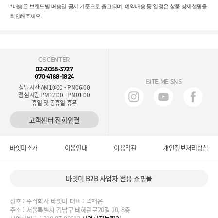
*배송은 브랜드별 배송일 공지 기준으로 출고되며, 예약배송 등 일정은 상품
상세설명을
확인해주세요.
CS CENTER
02-2038-3727
070-4188-1824
BITE ME SNS
상담시간 AM10:00 - PM06:00
점심시간 PM12:00 - PM01:00
휴일 및 공휴일 휴무
고객센터 전화연결
바잇미소개
이용안내
이용약관
개인정보처리방침
바잇미 B2B 사업자 전용 쇼핑몰
상호 : 주식회사 바잇미 대표 : 곽재은
주소 : 서울특별시 강남구 테헤란로20길 10, 8층