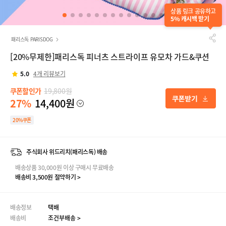
상품 링크 공유하고
5% 캐시백 받기
패리스독 PARISDOG
[20%무제한]패리스독 피너츠 스트라이프 유모차 가드&쿠션
5.0
4개 리뷰보기
쿠폰할인가
19,800원
27%
14,400원
20%쿠폰
주식회사 위드리치(패리스독) 배송
배송상품 30,000원 이상 구매시 무료배송
배송비 3,500원 절약하기 >
배송정보
택배
배송비
조건부배송 >