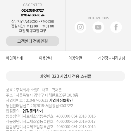
CS CENTER
02-2038-3727
070-4188-1824
BITE ME SNS
상담시간 AM10:00 - PM06:00
점심시간 PM12:00 - PM01:00
휴일 및 공휴일 휴무
고객센터 전화연결
바잇미소개
이용안내
이용약관
개인정보처리방침
바잇미 B2B 사업자 전용 쇼핑몰
상호 : 주식회사 바잇미 대표 : 곽재은
주소 : 서울특별시 강남구 테헤란로20길 10, 8층
사업자번호 : 210-87-00613
사업자정보확인
통신판매업신고 : 제2019-서울강남-05372호
입점문의 :
입점문의하기
동물성단미사료제조업등록번호 : 4060000-034-2018-0016
식물성단미사료제조업등록번호 : 4060000-034-2018-0017
혼합성단미사료제조업등록번호 : 4060000-034-2018-0015