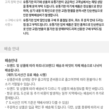
고지 정책 안내
유통기한 미기재 상품의 유통기한이 궁금하신 고객님께서는 채팅 상담
을 통해 문의 부탁 드립니다. 유통기한 미기재 제품은 정상품으로 판단
하며, 상기 내용 미 확인으로 인한 교환/환불을 원하시면 단순변심으로
인한 왕복배송비가 발생합니다.
※구매시 유의
유통기한 임박 할인상품 구매 후 품절일 경우, 취소 후 문자 안내 드리는
사항※
점 참고 부탁드립니다. 유통기한 임박 제품은 할인 품목으로 단순변심으
로 인한 교환/반품이 불가한 점 양해부탁드리며 신중한 구매 부탁드립
니다.
배송 안내
배송안내
-
브랜드 및 상품에 따라 파트너(브랜드) 배송과 바잇미 자체 배송으로 나뉘어
배송됩니다.
(
제주/도서산간 유료 배송 시행)
-
상품준비중 상태일 경우 출고작업 준비중으로 출고여부에 따라 환불이나 취
소가 거절될수 있습니다.
-
브랜드 및 상품에 따라 배송비가 다르니 각 상품의 배송정보를 확인 바랍니다.
- 항공 운임, 도선료 등 추가 비용이 발생하는 일부 지역에서는 배송비가 추가로
결제됩니다.
(* 도서산간 지역 기준은 택배사마다 다를 수 있음)
-
주문하신 상품은 입금 확인 후 배송해 드립니다. 다만, 상품 종류에 따라서 상