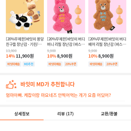
[20%무제한]바잇미 몽당
[20%무제한]바잇미 버디
[20%무제한]바잇미 버디
친구들 장난감 - 기린/얼
버니 리필 장난감 (바스
베어 리필 장난감 (바스
룩소 (바스락/삑삑)
락/삑삑)
락/삑삑)
13,900
9,900
9,900
14%
11,900원
10%
8,900원
10%
8,900원
바잇미배송
MD추천
바잇미배송
20%쿠폰
바잇미배송
20%쿠폰
20%쿠폰
바잇미 MD가 추천합니다
엄마아빠. 케찹이랑 마요네즈 안찍어먹는 개가 요즘 어딨어?
상세정보
리뷰
(17)
교환/환불