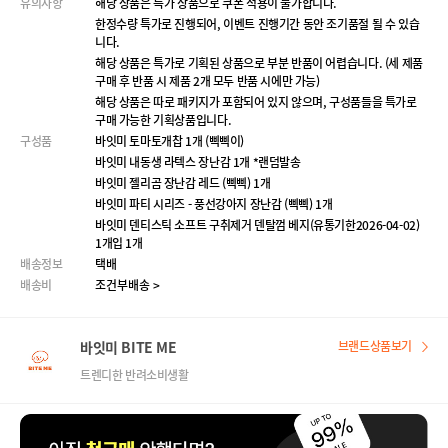
유의사항
해당 상품은 특가 상품으로 쿠폰 적용이 불가합니다.
한정수량 특가로 진행되어, 이벤트 진행기간 동안 조기품절 될 수 있습
니다.
해당 상품은 특가로 기획된 상품으로 부분 반품이 어렵습니다. (세 제품
구매 후 반품 시 제품 2개 모두 반품 시에만 가능)
해당 상품은 따로 패키지가 포함되어 있지 않으며, 구성품들을 특가로
구매 가능한 기획상품입니다.
구성품
바잇미 토마토개찹 1개 (삑삑이)
바잇미 내동생 라텍스 장난감 1개 *랜덤발송
바잇미 젤리곰 장난감 레드 (삑삑) 1개
바잇미 파티 시리즈 - 풍선강아지 장난감 (삑삑) 1개
바잇미 덴티스틱 소프트 구취제거 덴탈껌 베지(유통기한2026-04-02)
1개입 1개
배송정보
택배
배송비
조건부배송 >
바잇미 BITE ME
브랜드상품보기
트렌디한 반려소비생활