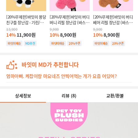
[20%무제한]바잇미 몽당
[20%무제한]바잇미 버디
[20%무제한]바잇미 버디
친구들 장난감 - 기린/얼
버니 리필 장난감 (바스
베어 리필 장난감 (바스
룩소 (바스락/삑삑)
락/삑삑)
락/삑삑)
13,900
9,900
9,900
14%
11,900원
10%
8,900원
10%
8,900원
바잇미배송
MD추천
바잇미배송
20%쿠폰
바잇미배송
20%쿠폰
20%쿠폰
바잇미 MD가 추천합니다
엄마아빠. 케찹이랑 마요네즈 안찍어먹는 개가 요즘 어딨어?
상세정보
리뷰
(8)
교환/환불