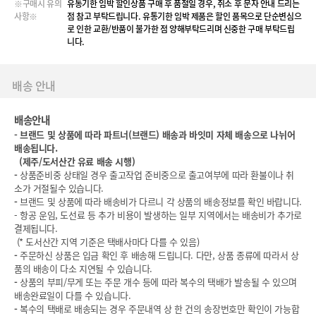
※구매시 유의
유통기한 임박 할인상품 구매 후 품절일 경우, 취소 후 문자 안내 드리는
사항※
점 참고 부탁드립니다. 유통기한 임박 제품은 할인 품목으로 단순변심으
로 인한 교환/반품이 불가한 점 양해부탁드리며 신중한 구매 부탁드립
니다.
배송 안내
배송안내
-
브랜드 및 상품에 따라 파트너(브랜드) 배송과 바잇미 자체 배송으로 나뉘어
배송됩니다.
(
제주/도서산간 유료 배송 시행)
-
상품준비중 상태일 경우 출고작업 준비중으로 출고여부에 따라 환불이나 취
소가 거절될수 있습니다.
-
브랜드 및 상품에 따라 배송비가 다르니 각 상품의 배송정보를 확인 바랍니다.
- 항공 운임, 도선료 등 추가 비용이 발생하는 일부 지역에서는 배송비가 추가로
결제됩니다.
(* 도서산간 지역 기준은 택배사마다 다를 수 있음)
-
주문하신 상품은 입금 확인 후 배송해 드립니다. 다만, 상품 종류에 따라서 상
품의 배송이 다소 지연될 수 있습니다.
-
상품의 부피/무게 또는 주문 개수 등에 따라 복수의 택배가 발송될 수 있으며
배송완료일이 다를 수 있습니다.
-
복수의 택배로 배송되는 경우 주문내역 상 한 건의 송장번호만 확인이 가능합