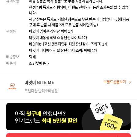
유의사항
해당 상품은 특가 상품으로 쿠폰 적용이 불가합니다.
한정수량 특가로 진행되어, 이벤트 진행기간 동안 조기품절 될 수 있습
니다.
해당 상품은 특가로 기획된 상품으로 부분 반품이 어렵습니다. (세 제품
구매 후 반품 시 제품 2개 모두 반품 시에만 가능)
구성품
바잇미 멈머손 장난감 삑삑 1개
바잇미 내동생 라텍스 장난감 화이트 1개
바잇미X최고심 행운다람쥐 키링 장난감 (노즈워크) 1개
바잇미 버디베어 리필 장난감 (바스락/삑삑) 1개
배송정보
택배
배송비
조건부배송 >
바잇미 BITE ME
브랜드상품보기
트렌디한 반려소비생활