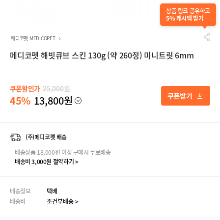
상품 링크 공유하고
5% 캐시백 받기
메디코펫 MEDICOPET
메디코펫 해빗큐브 스킨 130g (약 260정) 미니트릿 6mm
쿠폰할인가
25,000원
45%
13,800원
(주)메디코펫 배송
배송상품 18,000원 이상 구매시 무료배송
배송비 3,000원 절약하기 >
배송정보
택배
배송비
조건부배송 >