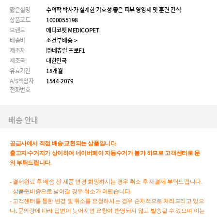
짧은설명
수의학 박사가 설계한 기호성 좋은 피부 영양제 및 훈련 간식
상품코드
1000055198
브랜드
메디코펫 MEDICOPET
배송비
조건부배송 >
제조자
㈜네츄럴 프로F1
제조국
대한민국
유효기간
18개월
A/S책임자
1544-2079
전화번호
배송 안내
공급사에서
직접
배송
/
교환되는
상품입니다
.
출고지
/
수거지가
상이하여
네이버페이
자동수거가
불가
하므로
고객센터로
문
의
부탁드립니다
.
- 결제완료 후 배송 전 제품 변경 희망하시는 경우 취소 후 재결제 부탁드립니다.
- 상품준비중으로 넘어갈 경우 취소가 어렵습니다.
- 고객센터를 통한 변경 및 취소를 요청하시는 경우 순차적으로 처리드리고 있으
나, 문의량에 따라 답변이 늦어지면 요청이 반영되지 않고 발송될 수 있으며 이는