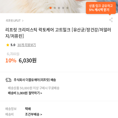
상품 링크 공유하고
5% 캐시백 받기
리프릿 LIFLIT
리프릿 크리미스틱 락토케어 고트밀크 [유산균/장건강/저알러
지/저퓨린]
5.0
30개 리뷰보기
6,700원
10%
6,030원
주식회사 더블유제이(리프릿) 배송
배송상품 50,000원 이상 구매시 무료배송
배송비 3,000원 절약하기 >
배송정보
택배
배송비
조건부배송 >