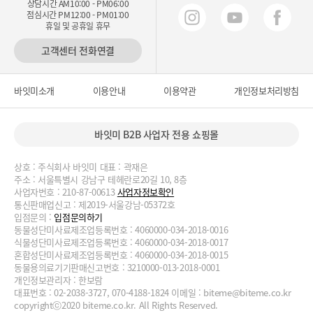
상담시간 AM10:00 - PM06:00
점심시간 PM12:00 - PM01:00
휴일 및 공휴일 휴무
고객센터 전화연결
바잇미소개
이용안내
이용약관
개인정보처리방침
바잇미 B2B 사업자 전용 쇼핑몰
상호 : 주식회사 바잇미 대표 : 곽재은
주소 : 서울특별시 강남구 테헤란로20길 10, 8층
사업자번호 : 210-87-00613
사업자정보확인
통신판매업신고 : 제2019-서울강남-05372호
입점문의 :
입점문의하기
동물성단미사료제조업등록번호 : 4060000-034-2018-0016
식물성단미사료제조업등록번호 : 4060000-034-2018-0017
혼합성단미사료제조업등록번호 : 4060000-034-2018-0015
동물용의료기기판매신고번호 : 3210000-013-2018-0001
개인정보관리자 : 한보람
대표번호 : 02-2038-3727, 070-4188-1824 이메일 :
biteme@biteme.co.kr
copyrightⓒ2020 biteme.co.kr. All Rights Reserved.