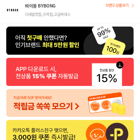
바이봉 BYBONG
브랜드상품보기
디테일맛집,수작업,고급하네스