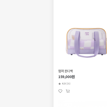
멈머 윈디백
159,000원
4.9
(36)