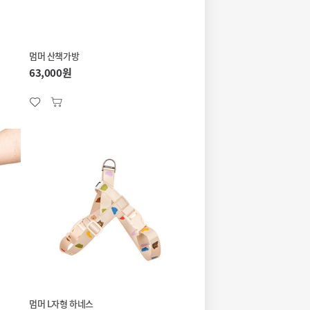
멈머 산책가방
63,000원
멈머 L자형 하네스