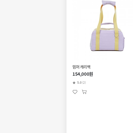
멈머 캐리백
154,000원
5.0
(2)