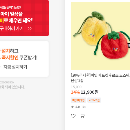
[20%무제한]바잇미 포켓후르츠 노즈워
난감 2종
15,000
14%
12,900원
바잇미배송
20%쿠폰
5.0
(10)