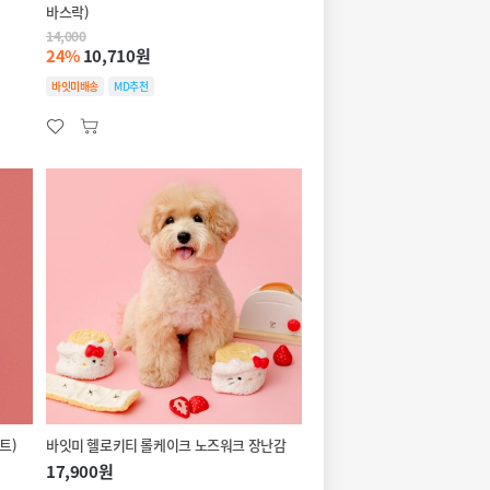
바스락)
14,000
24%
10,710원
바잇미배송
MD추천
트)
바잇미 헬로키티 롤케이크 노즈워크 장난감
17,900원