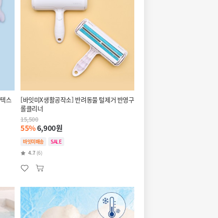
라텍스
[바잇미X생활공작소] 반려동물 털제거 반영구
롤클리너
15,500
55%
6,900원
바잇미배송
SALE
4.7
(6)