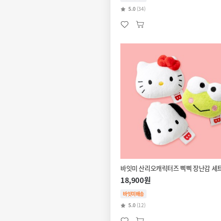
5.0
(34)
바잇미 산리오캐릭터즈 삑삑 장난감 세
18,900원
바잇미배송
5.0
(12)