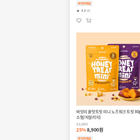
바잇미배송
4.0
(4)
바잇미 꿀맛트릿 미니 노즈워크 트릿 80g
소형/저알러지)
11,900
25%
8,900원
바잇미배송