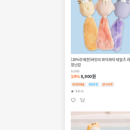
[20%무제한]바잇미 파닥파닥 테일즈 
장난감
9,900
10%
8,900원
바잇미배송
MD추천
20%쿠폰
5.0
(4)