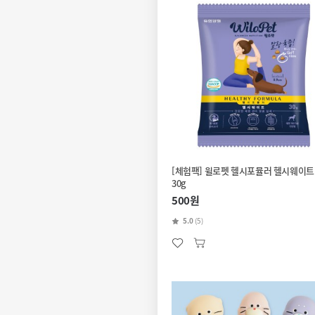
[체험팩] 윌로펫 헬시포뮬러 헬시웨이트
30g
500원
5.0
(5)