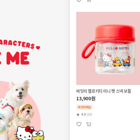
바잇미 헬로키티 미니 펫 스낵 보틀
13,900원
바잇미배송
4.9
(10)