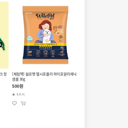
크 장
[체험팩] 윌로펫 헬시포뮬러 하이포알러제닉
샘플 30g
500원
5.0
(4)