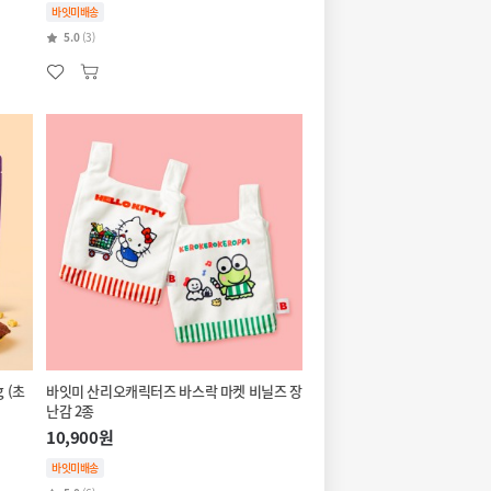
바잇미배송
5.0
(3)
 (초
바잇미 산리오캐릭터즈 바스락 마켓 비닐즈 장
난감 2종
10,900원
바잇미배송