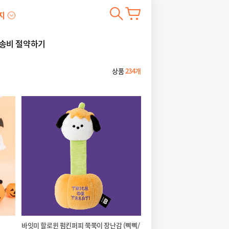
지
송비 절약하기
상품
234개
바잇미 할로윈 펌킨퍼피 쭉쭉이 장난감 (삑삑/