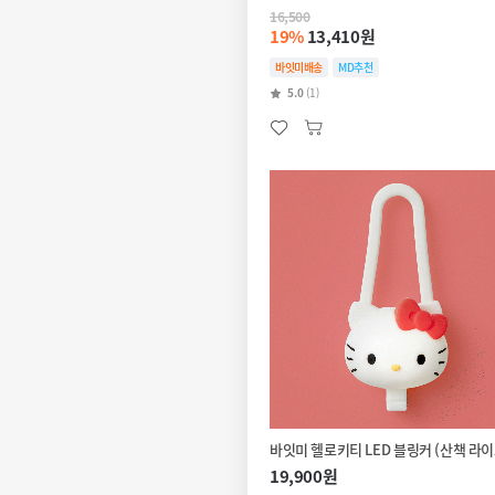
16,500
19%
13,410원
바잇미배송
MD추천
5.0
(1)
바잇미 헬로키티 LED 블링커 (산책 라이
19,900원