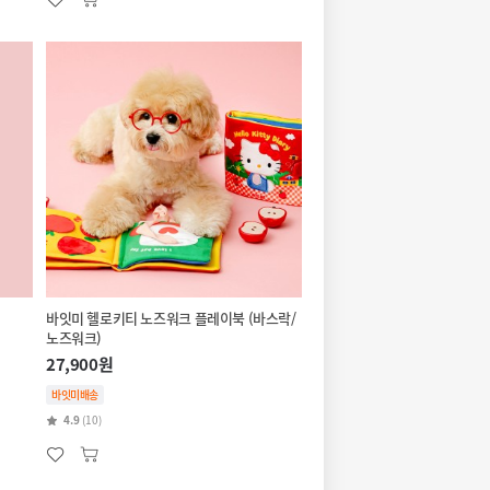
바잇미 헬로키티 노즈워크 플레이북 (바스락/
노즈워크)
27,900원
바잇미배송
4.9
(10)