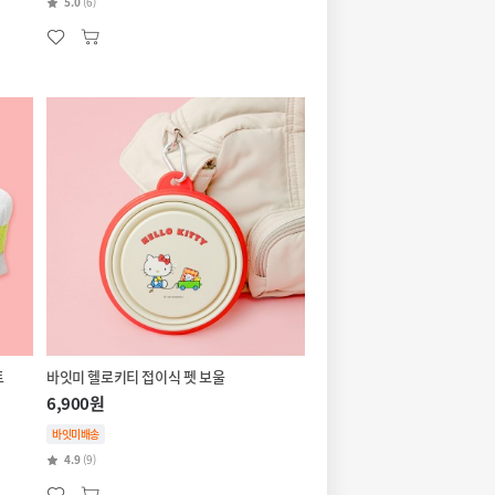
5.0
(6)
트
바잇미 헬로키티 접이식 펫 보울
6,900원
바잇미배송
4.9
(9)