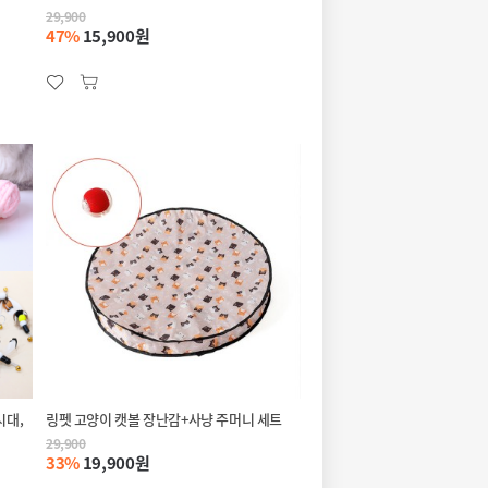
29,900
47%
15,900원
시대,
링펫 고양이 캣볼 장난감+사냥 주머니 세트
29,900
33%
19,900원