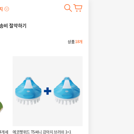
지
송비 절약하기
상품
18개
4개세
에코펫위드 TS써니 강아지 브러쉬 1+1