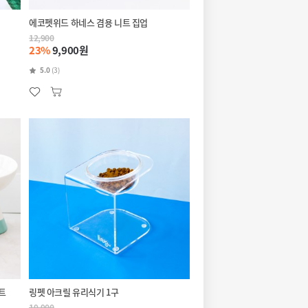
에코펫위드 하네스 겸용 니트 집업
12,900
23%
9,900원
5.0
(3)
트
링펫 아크릴 유리식기 1구
19,900