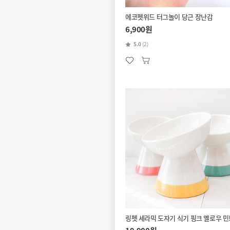
에코펫위드 터그놀이 당근 장난감
6,900원
5.0
(2)
링펫 세라믹 도자기 식기 핑크 옐로우 민