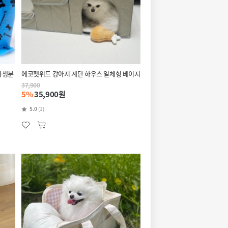
화생분
에코펫위드 강아지 계단 하우스 일체형 베이지
37,900
5%
35,900원
5.0
(1)