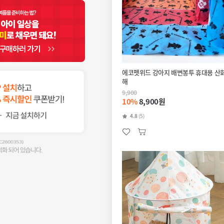
에코펫위드 강아지 배변봉투 휴대용 산
해
9,900
10%
8,900원
4.8
(5)