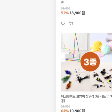
트
39,600
52%
18,900원
에코펫위드 고양이 장난감 3종 세트 (낚
공)
29,900
64%
10,900원