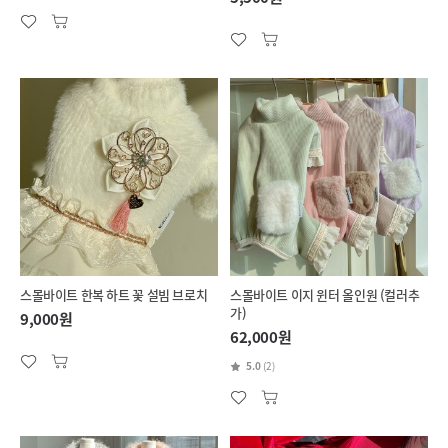
스몰바이트 한복 하트 꽃 설빔 브로치
스몰바이트 이지 윈터 올인원 (컬러추
가)
9,000원
62,000원
5.0
(2)