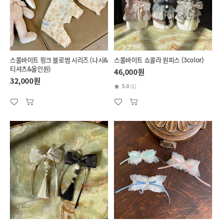
스몰바이트 핑크 블로썸 시리즈 (나시&
스몰바이트 쇼콜라 원피스 (3color)
티셔츠&올인원)
46,000원
32,000원
5.0
(1)