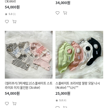
(3color)
34,000원
54,000원
5.0
(1)
(컬러추가/3차재입고)스몰바이트 스트
스몰바이트 프리미엄 말랑 모달 나시
라이프 이지 올인원 (3color)
(4color) **나시**
54,000원
25,000원
5.0
(4)