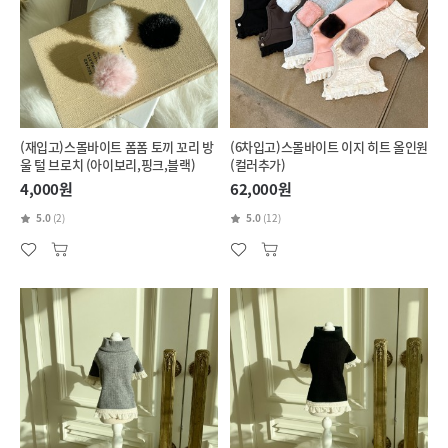
(재입고)스몰바이트 폼폼 토끼 꼬리 방
(6차입고)스몰바이트 이지 히트 올인원
울 털 브로치 (아이보리,핑크,블랙)
(컬러추가)
4,000원
62,000원
5.0
(2)
5.0
(12)