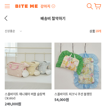
강아지
배송비 절약하기
상품
18개
스몰바이트 애니웨어 버클 슬링백
스몰바이트 피크닉 쿠션 블랭킷
(3color)
54,000원
249,000원