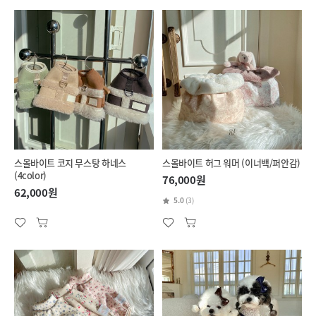
스몰바이트 코지 무스탕 하네스
스몰바이트 허그 워머 (이너백/퍼안감)
(4color)
76,000원
62,000원
5.0
(3)