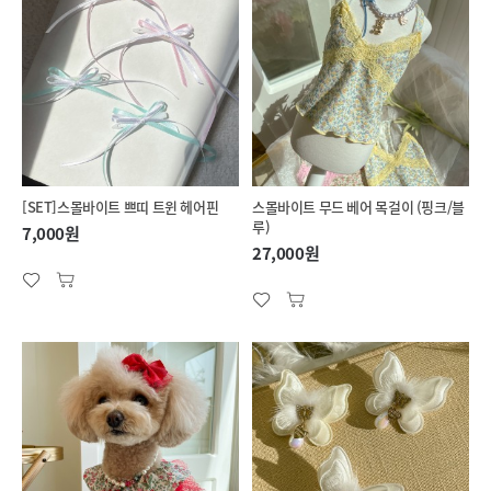
[SET]스몰바이트 쁘띠 트윈 헤어핀
스몰바이트 무드 베어 목걸이 (핑크/블
루)
7,000원
27,000원