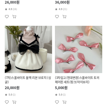
26,000원
36,000원
4.9
(16)
4.9
(21)
(7차)스몰바이트 블랙 리본 브로치 (싱
(3차입고/핀대변경)스몰바이트 토끼
글)
헤어핀 세트(핑크/아이보리)
20,000원
5,000원
5.0
(1)
5.0
(1)