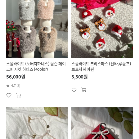
스몰바이트 (노터치하네스) 올슨 페이
스몰바이트 크리스마스 (산타,루돌프)
크퍼 자켓 하네스 (4color)
브로치 헤어핀
56,000원
5,500원
4.7
(3)