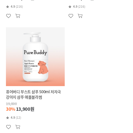
4.9
(216)
4.9
(216)
퓨어버디 부스트 샴푸 500ml 저자극
강아지 샴푸 애플블라썸
19,800
30%
13,900원
4.9
(12)