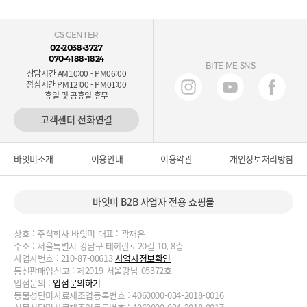
CS CENTER
02-2038-3727
070-4188-1824
BITE ME SNS
상담시간 AM10:00 - PM06:00
점심시간 PM12:00 - PM01:00
휴일 및 공휴일 휴무
고객센터 전화연결
바잇미소개
이용안내
이용약관
개인정보처리방침
바잇미 B2B 사업자 전용 쇼핑몰
상호 : 주식회사 바잇미 대표 : 곽재은
주소 : 서울특별시 강남구 테헤란로20길 10, 8층
사업자번호 : 210-87-00613
사업자정보확인
통신판매업신고 : 제2019-서울강남-05372호
입점문의 :
입점문의하기
동물성단미사료제조업등록번호 : 4060000-034-2018-0016