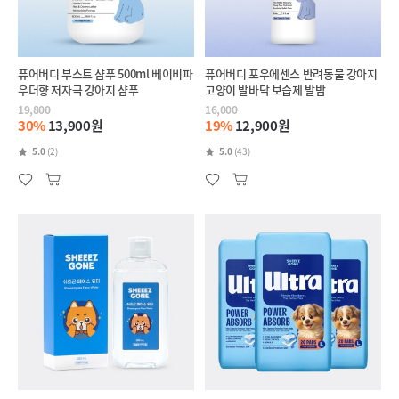
퓨어버디 부스트 샴푸 500ml 베이비파
퓨어버디 포우에센스 반려동물 강아지
우더향 저자극 강아지 샴푸
고양이 발바닥 보습제 발밤
19,800
16,000
30%
13,900원
19%
12,900원
5.0
(2)
5.0
(43)