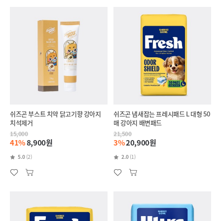
쉬즈곤 부스트 치약 닭고기향 강아지
쉬즈곤 냄새잡는 프레시패드 L 대형 50
치석제거
매 강아지 배변패드
15,000
21,500
41%
8,900원
3%
20,900원
5.0
(2)
2.0
(1)