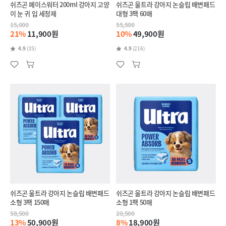
쉬즈곤 페이스워터 200ml 강아지 고양
쉬즈곤 울트라 강아지 논슬립 배변패드
이 눈 귀 입 세정제
대형 3팩 60매
15,000
55,500
21%
11,900원
10%
49,900원
4.9
(35)
4.9
(216)
쉬즈곤 울트라 강아지 논슬립 배변패드
쉬즈곤 울트라 강아지 논슬립 배변패드
소형 3팩 150매
소형 1팩 50매
58,500
20,500
13%
50,900원
8%
18,900원