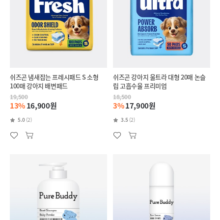
쉬즈곤 냄새잡는 프레시패드 S 소형
쉬즈곤 강아지 울트라 대형 20매 논슬
100매 강아지 배변패드
립 고흡수율 프리미엄
19,500
18,500
13%
16,900원
3%
17,900원
5.0
(2)
3.5
(2)