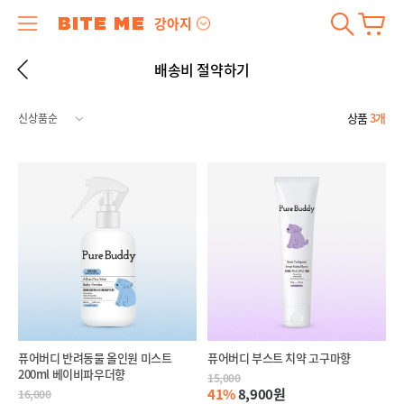
강아지
배송비 절약하기
상품
3개
퓨어버디 반려동물 올인원 미스트
퓨어버디 부스트 치약 고구마향
200ml 베이비파우더향
15,000
41%
8,900원
16,000