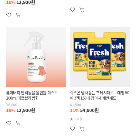
19%
12,900원
퓨어버디 반려동물 올인원 미스트
쉬즈곤 냄새잡는 프레시패드 L 대형 50
200ml 애플블라썸향
매 3팩 150매 강아지 배변패드
16,000
61,500
19%
12,900원
11%
54,900원
5.0
(1)