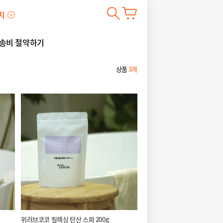
지
송비 절약하기
상품
3개
위러브코코 릴렉싱 탄산 스파 200g