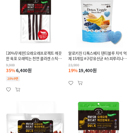
[20%무제한]오래오래프로젝트 깨끗
알로키친 디톡스베지 덴티블루 치석 억
한 육포 오래먹는 천연 콜라겐 스틱
제 15개입 #구강유산균 #스피루리나 #
50g
제주감태
9,900
23,900
35%
6,400원
19%
19,400원
20%쿠폰