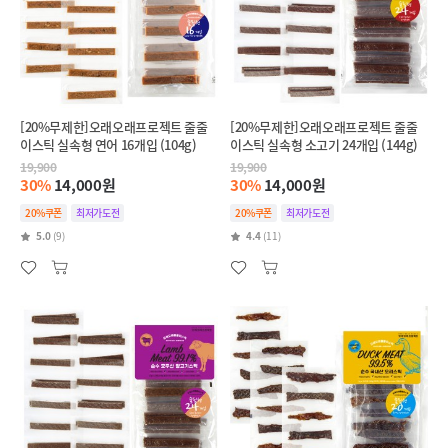
[20%무제한]오래오래프로젝트 줄줄
[20%무제한]오래오래프로젝트 줄줄
이스틱 실속형 연어 16개입 (104g)
이스틱 실속형 소고기 24개입 (144g)
19,900
19,900
30%
14,000원
30%
14,000원
20%쿠폰
최저가도전
20%쿠폰
최저가도전
5.0
(9)
4.4
(11)