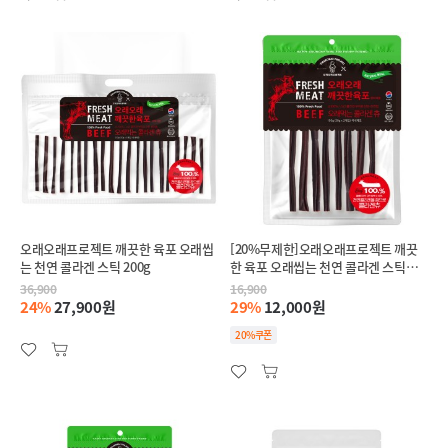
오래오래프로젝트 깨끗한 육포 오래씹
[20%무제한]오래오래프로젝트 깨끗
는 천연 콜라겐 스틱 200g
한 육포 오래씹는 천연 콜라겐 스틱
100g
36,900
16,900
24%
27,900원
29%
12,000원
20%쿠폰