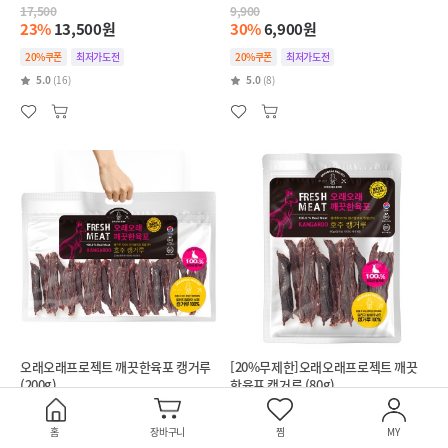
17,500
9,900
23%
13,500원
30%
6,900원
20%쿠폰
최저가도전
20%쿠폰
최저가도전
5.0
(16)
5.0
(8)
오래오래프로젝트 깨끗한육포 캥거루
[20%무제한]오래오래프로젝트 깨끗
(200g)
한육포 캥거루 (80g)
42,900
17,500
23%
32,900원
23%
13,500원
홈
장바구니
찜
MY