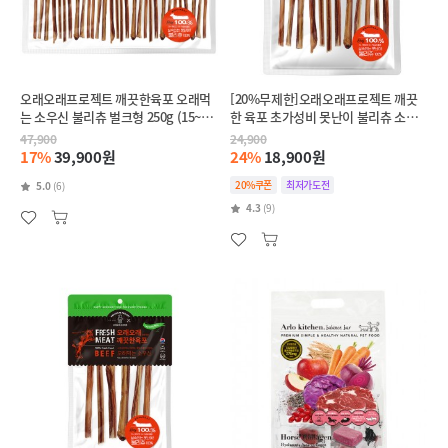
오래오래프로젝트 깨끗한육포 오래먹
[20%무제한]오래오래프로젝트 깨끗
는 소우신 불리츄 벌크형 250g (15~20
한 육포 초가성비 못난이 불리츄 소우
스틱)
신 100g (6~8스틱)
47,900
24,900
17%
39,900원
24%
18,900원
20%쿠폰
최저가도전
5.0
(6)
4.3
(9)