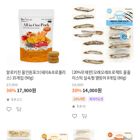
알로키친 올인원포크(돼지&프로폴리
[20%무제한]오래오래프로젝트 줄줄
스) 15개입 (90g)
이스틱 실속형 열빙어 8개입 (80g)
27,900
19,900
36%
17,900원
30%
14,000원
20%쿠폰
최저가도전
5.0
(21)
5.0
(4)