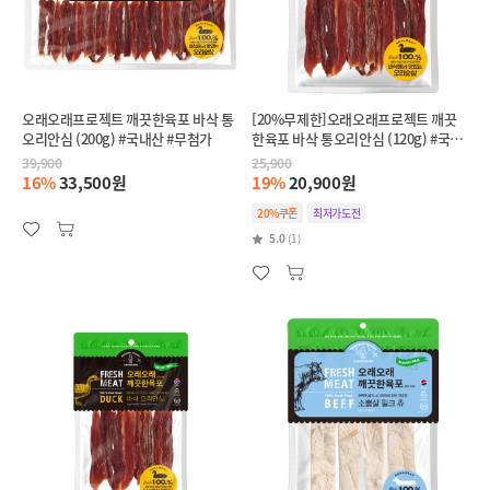
오래오래프로젝트 깨끗한육포 바삭 통
[20%무제한]오래오래프로젝트 깨끗
오리안심 (200g) #국내산 #무첨가
한육포 바삭 통오리안심 (120g) #국내
산 #무첨가
39,900
25,900
16%
33,500원
19%
20,900원
20%쿠폰
최저가도전
5.0
(1)