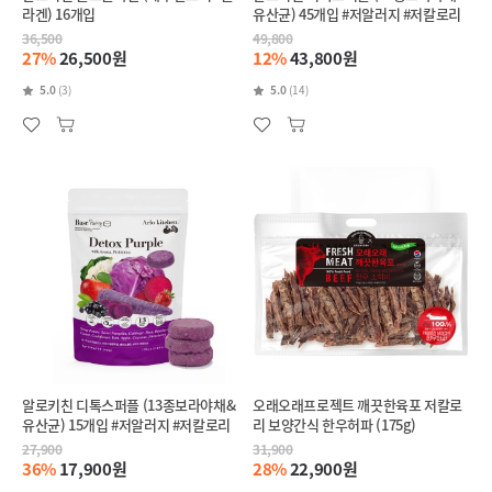
라겐) 16개입
유산균) 45개입 #저알러지 #저칼로리
36,500
49,800
27%
26,500원
12%
43,800원
5.0
(3)
5.0
(14)
알로키친 디톡스퍼플 (13종보라야채&
오래오래프로젝트 깨끗한육포 저칼로
유산균) 15개입 #저알러지 #저칼로리
리 보양간식 한우허파 (175g)
27,900
31,900
36%
17,900원
28%
22,900원