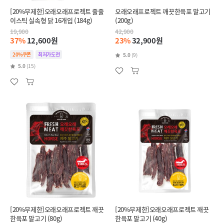
[20%무제한]오래오래프로젝트 줄줄
오래오래프로젝트 깨끗한육포 말고기
이스틱 실속형 닭 16개입 (184g)
(200g)
19,900
42,900
37%
12,600원
23%
32,900원
20%쿠폰
최저가도전
5.0
(9)
5.0
(15)
[20%무제한]오래오래프로젝트 깨끗
[20%무제한]오래오래프로젝트 깨끗
한육포 말고기 (80g)
한육포 말고기 (40g)