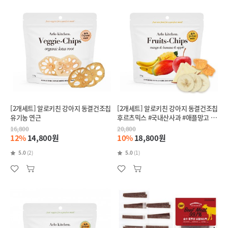
[2개세트] 알로키친 강아지 동결건조칩
[2개세트] 알로키친 강아지 동결건조칩
유기농 연근
후르츠믹스 #국내산사과 #애플망고 #
바나나
16,800
20,800
12%
14,800원
10%
18,800원
5.0
(2)
5.0
(1)