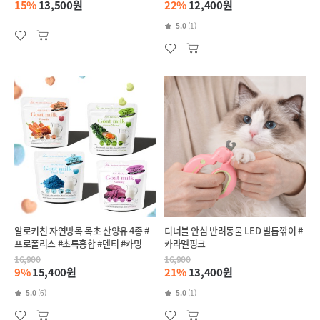
15%
13,500원
22%
12,400원
5.0
(1)
알로키친 자연방목 목초 산양유 4종 #
디너블 안심 반려동물 LED 발톱깎이 #
프로폴리스 #초록홍합 #덴티 #카밍
카라멜핑크
16,900
16,900
9%
15,400원
21%
13,400원
5.0
(6)
5.0
(1)