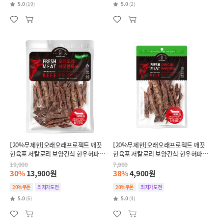
5.0
(19)
5.0
(2)
[20%무제한]오래오래프로젝트 깨끗
[20%무제한]오래오래프로젝트 깨끗
한육포 저칼로리 보양간식 한우허파
한육포 저칼로리 보양간식 한우허파
(105g)
(35g)
19,900
7,900
30%
13,900원
38%
4,900원
20%쿠폰
최저가도전
20%쿠폰
최저가도전
5.0
(6)
5.0
(4)