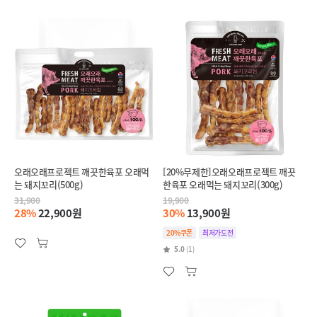
오래오래프로젝트 깨끗한육포 오래먹
[20%무제한]오래오래프로젝트 깨끗
는 돼지꼬리(500g)
한육포 오래먹는 돼지꼬리(300g)
31,900
19,900
28%
22,900원
30%
13,900원
20%쿠폰
최저가도전
5.0
(1)