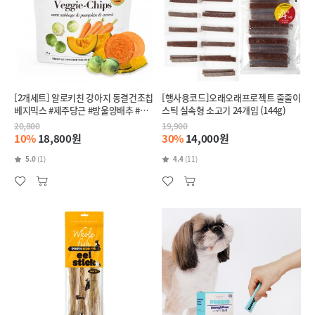
[2개세트] 알로키친 강아지 동결건조칩
[행사용코드]오래오래프로젝트 줄줄이
베지믹스 #제주당근 #방울양배추 #단
스틱 실속형 소고기 24개입 (144g)
호박
20,800
19,900
10%
18,800원
30%
14,000원
5.0
(1)
4.4
(11)