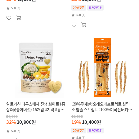
20%쿠폰
최저가도전
5.0
(3)
5.0
(1)
알로키친 디톡스베지 진생 화이트 (홍
[20%무제한]오래오래프로젝트 칠면
삼&꽃송이버섯) 15개입 #기력 #홍삼
조 힘줄 스트립 L #100%미국산터키 #
야채퓨레
첨가물제로 #부드럽고오래먹는
30,900
12,900
32%
20,900원
19%
10,400원
20%쿠폰
최저가도전
5.0
(7)
5.0
(7)