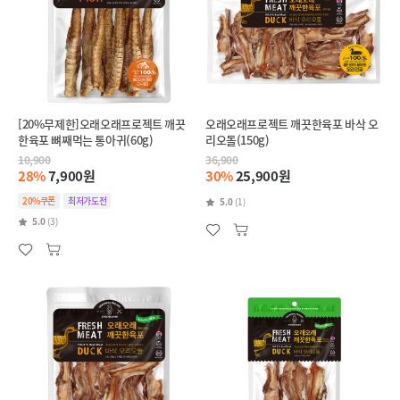
[20%무제한]오래오래프로젝트 깨끗
오래오래프로젝트 깨끗한육포 바삭 오
한육포 뼈째먹는 통아귀(60g)
리오돌(150g)
10,900
36,900
28%
7,900원
30%
25,900원
20%쿠폰
최저가도전
5.0
(1)
5.0
(3)