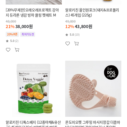
[20%무제한]오래오래프로젝트 강아
알로키친 올인원포크(돼지&프로폴리
지 듀라론 냉감 빙하 쿨링 펫매트 M
스) 45개입 (225g)
48,000
49,800
21%
38,000원
12%
43,800원
20%쿠폰
최저가도전
5.0
(10)
5.0
(2)
알로키친 디톡스베지 (12종야채&유산
몬도미오펫 그루밍 마사지장갑 더콤마