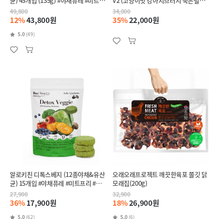
균) 45개입 (135g) #야채퓨레 #미트프
V2 (고양이빗 강아지브러시 죽은털제
리 #췌장염
거)
49,800
34,000
12%
43,800원
35%
22,000원
5.0
(49)
알로키친 디톡스베지 (12종야채&유산
오래오래프로젝트 깨끗한육포 쫄깃 닭
균) 15개입 #야채퓨레 #미트프리 #췌
모래집(200g)
장염
27,900
32,900
36%
17,900원
18%
26,900원
5.0
(62)
5.0
(6)