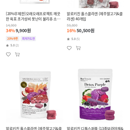
[20%무제한]오래오래프로젝트 깨끗
알로키친 홀스콜라겐 (제주말고기&콜
한 육포 초가성비 못난이 불리츄 소우
라겐) 40개입
신 50g (3~4스틱)
14,900
59,800
34%
9,900원
16%
50,500원
20%쿠폰
최저가도전
5.0
(5)
5.0
(2)
알로키친 홀스콜라겐 (제주말고기&콜
알로키친 디톡스퍼플 (13종보라야채&