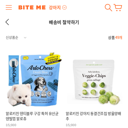
강아지
배송비 절약하기
상품
49개
알로키친 덴티블루 구강 특허 유산균
알로키친 강아지 동결건조칩 방울양배
덴탈껌 알로츄
추
15,900
15,900