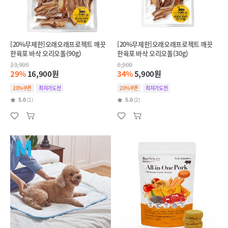
[20%무제한]오래오래프로젝트 깨끗
[20%무제한]오래오래프로젝트 깨끗
한육포 바삭 오리오돌(90g)
한육포 바삭 오리오돌(30g)
23,900
8,900
29%
16,900원
34%
5,900원
20%쿠폰
최저가도전
20%쿠폰
최저가도전
5.0
(1)
5.0
(2)