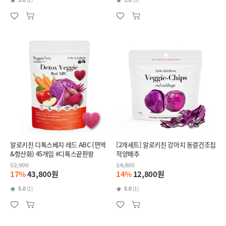
알로키친 디톡스베지 레드 ABC (면역
[2개세트] 알로키친 강아지 동결건조칩
&항산화) 45개입 #디톡스끝판왕
적양배추
52,900
14,800
17%
43,800원
14%
12,800원
5.0
(1)
5.0
(1)