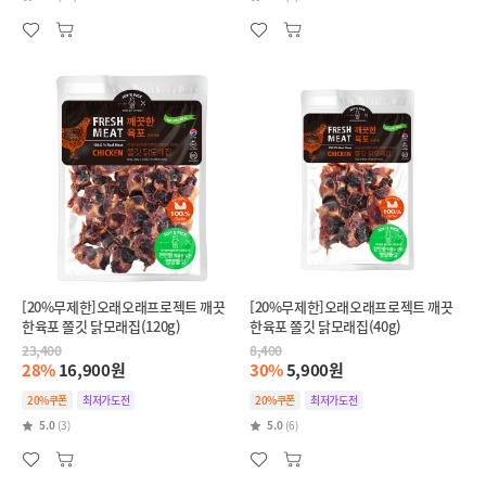
[20%무제한]오래오래프로젝트 깨끗
[20%무제한]오래오래프로젝트 깨끗
한육포 쫄깃 닭모래집(120g)
한육포 쫄깃 닭모래집(40g)
23,400
8,400
28%
16,900원
30%
5,900원
20%쿠폰
최저가도전
20%쿠폰
최저가도전
5.0
(3)
5.0
(6)