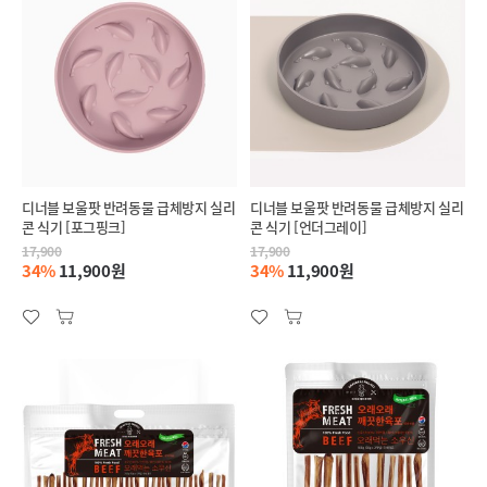
디너블 보울팟 반려동물 급체방지 실리
디너블 보울팟 반려동물 급체방지 실리
콘 식기 [포그핑크]
콘 식기 [언더그레이]
17,900
17,900
34%
11,900원
34%
11,900원