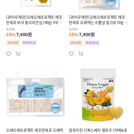
[20%무제한]오래오래프로젝트 깨끗
[20%무제한]오래오래프로젝트 깨끗
한육포 바삭 통오리안심 (40g) #국내산
한육포 오래먹는 소뽈살 밀크츄 50g #
#무첨가
무표백무첨가 #자연방목소
9,900
9,900
25%
7,400원
25%
7,400원
20%쿠폰
최저가도전
20%쿠폰
최저가도전
오래오래프로젝트 깨끗한육포 오래먹
알로키친 디톡스베지 옐로우 (야채&후