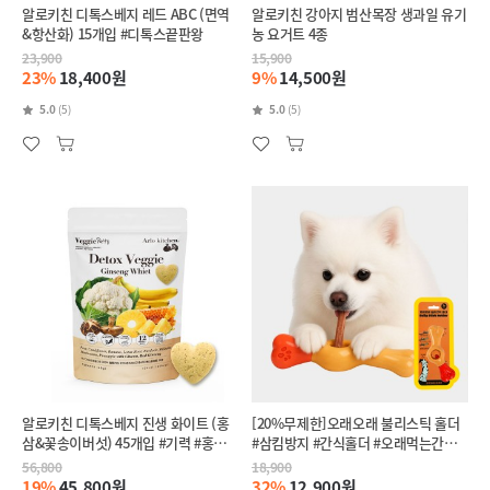
알로키친 디톡스베지 레드 ABC (면역
알로키친 강아지 범산목장 생과일 유기
&항산화) 15개입 #디톡스끝판왕
농 요거트 4종
23,900
15,900
23%
18,400원
9%
14,500원
5.0
(5)
5.0
(5)
알로키친 디톡스베지 진생 화이트 (홍
[20%무제한]오래오래 불리스틱 홀더
삼&꽃송이버섯) 45개입 #기력 #홍삼
#삼킴방지 #간식홀더 #오래먹는간식
야채퓨레
홀더
56,800
18,900
19%
45,800원
32%
12,900원