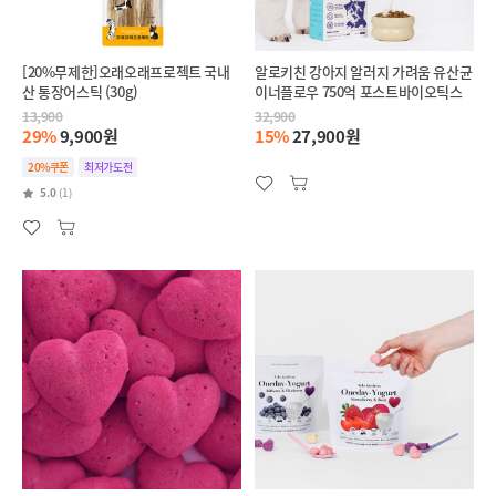
[20%무제한]오래오래프로젝트 국내
알로키친 강아지 알러지 가려움 유산균
산 통장어스틱 (30g)
이너플로우 750억 포스트바이오틱스
13,900
32,900
29%
9,900원
15%
27,900원
20%쿠폰
최저가도전
5.0
(1)