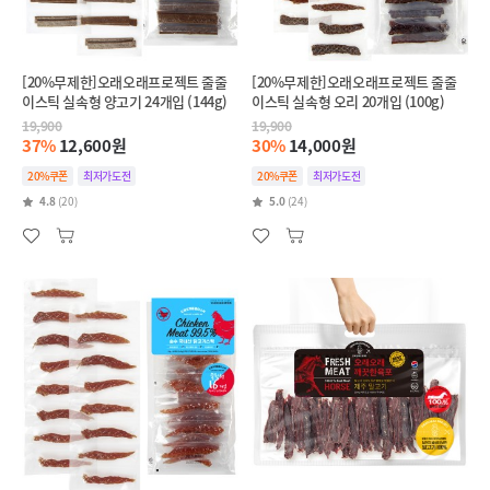
[20%무제한]오래오래프로젝트 줄줄
[20%무제한]오래오래프로젝트 줄줄
이스틱 실속형 양고기 24개입 (144g)
이스틱 실속형 오리 20개입 (100g)
19,900
19,900
37%
12,600원
30%
14,000원
20%쿠폰
최저가도전
20%쿠폰
최저가도전
4.8
(20)
5.0
(24)