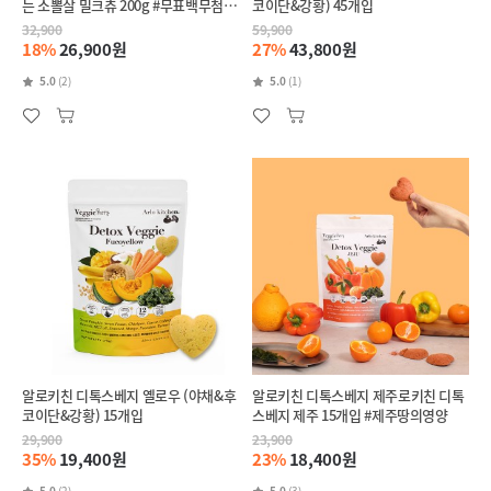
는 소뽈살 밀크츄 200g #무표백무첨가
코이단&강황) 45개입
#자연방목소
32,900
59,900
18%
26,900원
27%
43,800원
5.0
(2)
5.0
(1)
알로키친 디톡스베지 옐로우 (야채&후
알로키친 디톡스베지 제주로키친 디톡
코이단&강황) 15개입
스베지 제주 15개입 #제주땅의영양
29,900
23,900
35%
19,400원
23%
18,400원
5.0
(2)
5.0
(3)