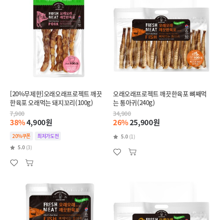
[20%무제한]오래오래프로젝트 깨끗
오래오래프로젝트 깨끗한육포 뼈째먹
한육포 오래먹는 돼지꼬리(100g)
는 통아귀(240g)
7,900
34,900
38%
4,900원
26%
25,900원
20%쿠폰
최저가도전
5.0
(1)
5.0
(3)