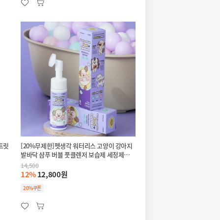
[20%무제한]펫생각 워터리스 고양이 강아지
발바닥 샴푸 버블 풋클렌저 보습제 세정제
150ml
14,500
12%
12,800원
20%쿠폰