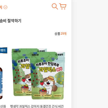
지
송비 절약하기
상품
29개
항산화
펫생각 과일믹스 강아지 동결건조 간식 비건