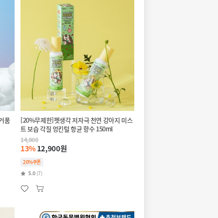
 거품
[20%무제한]펫생각 저자극 천연 강아지 미스
트 보습 각질 엉킨털 항균 향수 150ml
14,800
13%
12,900원
20%쿠폰
5.0
(7)