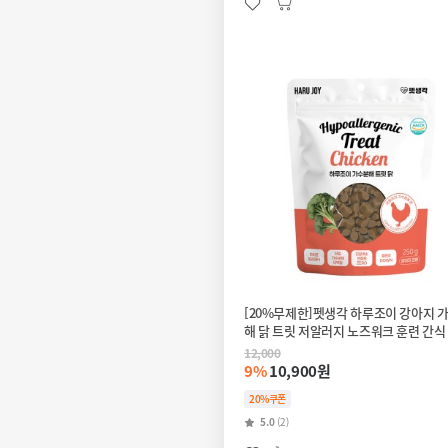
[20%무제한]펫생각 하루조이 강아지 
해 닭 트릿 저알러지 노즈워크 훈련 간식
12,000
9%
10,900원
20%쿠폰
5.0
(2)