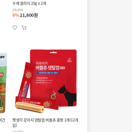
수제 알러지 25g x 2개
24,000
9%
21,800원
비건
펫생각 강아지 덴탈껌 버블츄 중형 1개(12개
입)
12,900