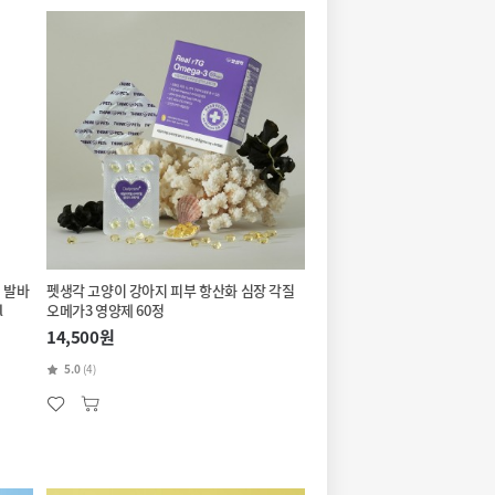
 발바
펫생각 고양이 강아지 피부 항산화 심장 각질
l
오메가3 영양제 60정
14,500원
5.0
(4)