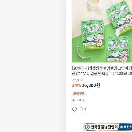
[20%무제한]펫생각 행양행댕 고양이 
산양유 우유 멸균 단백질 우유 100ml 1
22,000
24%
16,800원
20%쿠폰
5.0
(2)