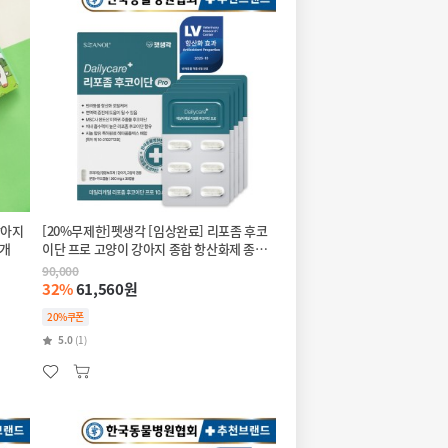
강아지
[20%무제한]펫생각 [임상완료] 리포좀 후코
0개
이단 프로 고양이 강아지 종합 항산화제 종양
항염 영양제 30정
90,000
32%
61,560원
20%쿠폰
5.0
(1)