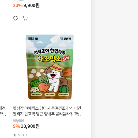
23%
9,900원
애견
펫생각 야채믹스 강아지 동결건조 간식 비건
25g
알러지 단호박 당근 양배추 콜리플라워 25g
12,000
9%
10,900원
5.0
(1)