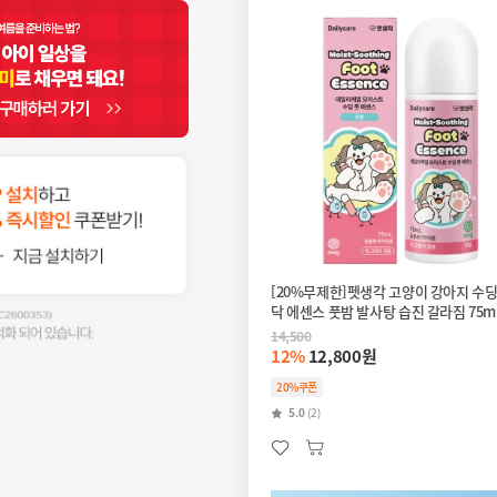
[20%무제한]펫생각 고양이 강아지 수딩
닥 에센스 풋밤 발사탕 습진 갈라짐 75m
14,500
12%
12,800원
20%쿠폰
5.0
(2)