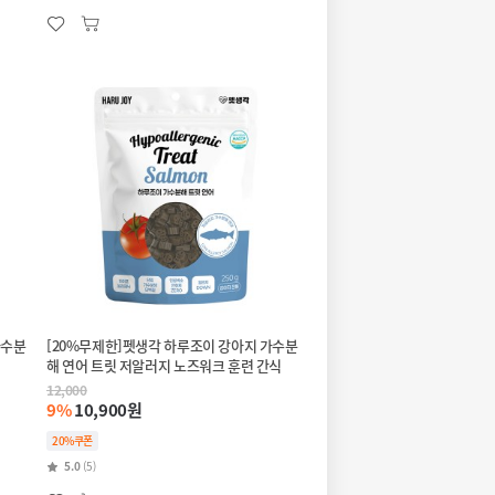
가수분
[20%무제한]펫생각 하루조이 강아지 가수분
해 연어 트릿 저알러지 노즈워크 훈련 간식
12,000
9%
10,900원
20%쿠폰
5.0
(5)