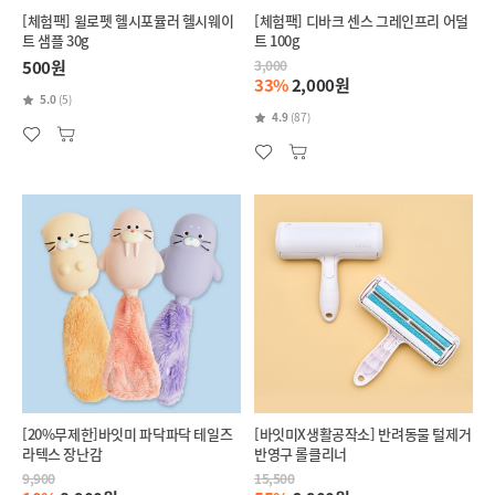
[체험팩] 윌로펫 헬시포뮬러 헬시웨이
[체험팩] 디바크 센스 그레인프리 어덜
트 샘플 30g
트 100g
500원
3,000
33%
2,000원
5.0
(5)
4.9
(87)
[20%무제한]바잇미 파닥파닥 테일즈
[바잇미X생활공작소] 반려동물 털제거
라텍스 장난감
반영구 롤클리너
9,900
15,500