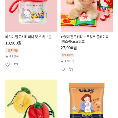
바잇미 헬로키티 미니 펫 스낵 보틀
바잇미 헬로키티 노즈워크 플레이북
(바스락/노즈워크)
13,900원
27,900원
바잇미배송
바잇미배송
4.9
(10)
4.9
(10)