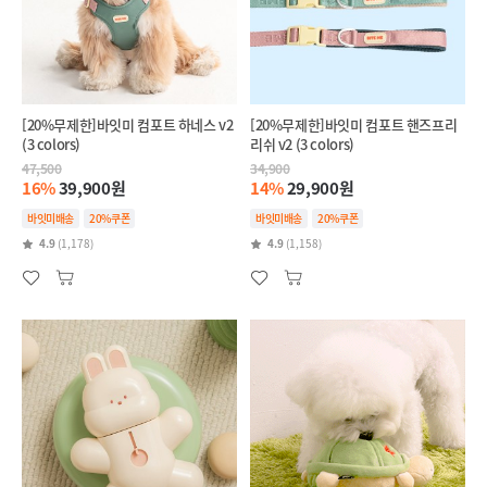
[20%무제한]바잇미 컴포트 하네스 v2
[20%무제한]바잇미 컴포트 핸즈프리
(3 colors)
리쉬 v2 (3 colors)
47,500
34,900
16%
39,900원
14%
29,900원
바잇미배송
20%쿠폰
바잇미배송
20%쿠폰
4.9
(1,178)
4.9
(1,158)