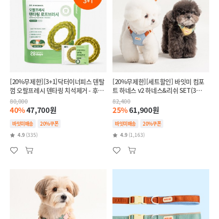
[20%무제한][3+1]닥터이너피스 덴탈
[20%무제한][세트할인] 바잇미 컴포
껌 오랄프레시 덴타링 치석제거 - 후코
트 하네스 v2 하네스&리쉬 SET(3
이단(인텐시브,항산화)
colors)
80,000
82,400
40%
47,700원
25%
61,900원
바잇미배송
20%쿠폰
바잇미배송
20%쿠폰
4.9
(335)
4.9
(1,163)