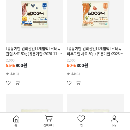
[유통기한 임박할인] [체험팩] 닥터독
[유통기한 임박할인] [체험팩] 닥터독
관절 사료 50g (유통기한 :2026-11-
피부모질 사료 50g (유통기한 :2026-
28)
11-27)
2,000
2,000
55%
900원
60%
800원
5.0
(1)
5.0
(1)
홈
장바구니
찜
MY