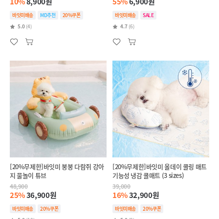
10%
8,900원
55%
6,900원
바잇미배송
MD추천
20%쿠폰
바잇미배송
SALE
5.0
(4)
4.7
(6)
[20%무제한]바잇미 붕붕 다람쥐 강아
[20%무제한]바잇미 올데이 쿨링 매트
지 물놀이 튜브
기능성 냉감 쿨매트 (3 sizes)
48,900
39,000
25%
36,900원
16%
32,900원
바잇미배송
20%쿠폰
바잇미배송
20%쿠폰