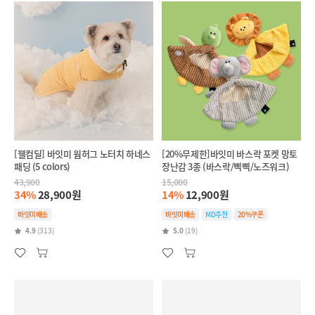
[웰컴딜] 바잇미 웜허그 노터치 하네스
[20%무제한]바잇미 바스락 포켓 망토
패딩 (5 colors)
장난감 3종 (바스락/삑삑/노즈워크)
43,900
15,000
34%
28,900원
14%
12,900원
바잇미배송
바잇미배송
MD추천
20%쿠폰
4.9
(313)
5.0
(19)