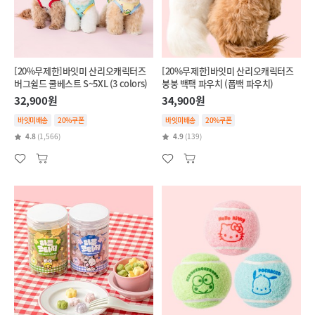
[20%무제한]바잇미 산리오캐릭터즈
[20%무제한]바잇미 산리오캐릭터즈
버그쉴드 쿨베스트 S~5XL (3 colors)
붕붕 백팩 파우치 (풉백 파우치)
32,900원
34,900원
바잇미배송
20%쿠폰
바잇미배송
20%쿠폰
4.8
(1,566)
4.9
(139)