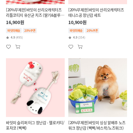
[20%무제한]바잇미 산리오캐릭터즈
[20%무제한]바잇미 산리오캐릭터즈
리틀코티지 유산균 치즈 (딸기&블루베
테니스공 장난감 세트
리/단호박&브로콜리)
16,900원
10,900원
바잇미배송
20%쿠폰
바잇미배송
20%쿠폰
4.9
(495)
4.9
(354)
바잇미 슬리퍼 터그 장난감 - 헬로키티/
[20%무제한]바잇미 싱싱 알배추 노즈
포차코 (삑삑)
워크 장난감 (삑삑/바스락/노즈워크)