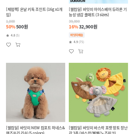
[체험팩] 온날 키독 조인트 (16g x1개
[웰컴딜] 바잇미 아이스베어 듀라론 기
입)
능성 냉감 쿨매트 (3 sizes)
1,000
39,000
50%
500원
16%
32,900원
바잇미배송
4.8
(5)
4.9
(75)
[웰컴딜] 바잇미 NEW 컴포트 하네스&
[웰컴딜] 바잇미 바스락 포켓 망토 장난
핸즈프리 리쉬 (5 colors)
감 3종 (바스락/삑삑/노즈워크)