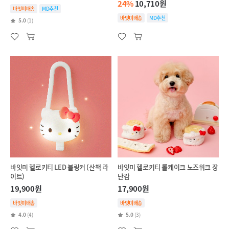
24%
10,710원
바잇미배송
MD추천
바잇미배송
MD추천
5.0
(1)
바잇미 헬로키티 LED 블링커 (산책 라
바잇미 헬로키티 롤케이크 노즈워크 장
이트)
난감
19,900원
17,900원
바잇미배송
바잇미배송
4.0
(4)
5.0
(3)