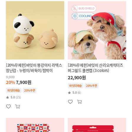
[20%무제한]바잇미 똥강아지 라텍스
[20%무제한]바잇미 산리오캐릭터즈
장난감 - 누렁이/바둑이/점박이
버그쉴드 쿨썬캡 (3 colors)
9,900
22,900원
20%
7,900원
바잇미배송
20%쿠폰
바잇미배송
20%쿠폰
5.0
(6)
5.0
(15)