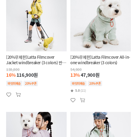
[20%무제한]Latta Filmcover
[20%무제한]Latta Filmcover All-in-
Jacket windbreaker (3 colors) 반려
one windbreaker (3 colors)
견+반려인 SET
138,800
54,900
16%
116,900원
13%
47,900원
바잇미배송
20%쿠폰
바잇미배송
20%쿠폰
5.0
(11)