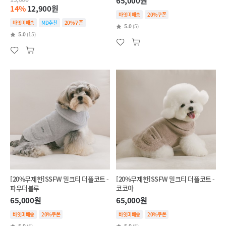
65,000원
14%
12,900원
바잇미배송
20%쿠폰
바잇미배송
MD추천
20%쿠폰
5.0
(5)
5.0
(15)
[20%무제한]SSFW 밀크티 더플코트 -
[20%무제한]SSFW 밀크티 더플코트 -
파우더블루
코코아
65,000원
65,000원
바잇미배송
20%쿠폰
바잇미배송
20%쿠폰
5.0
(5)
5.0
(5)