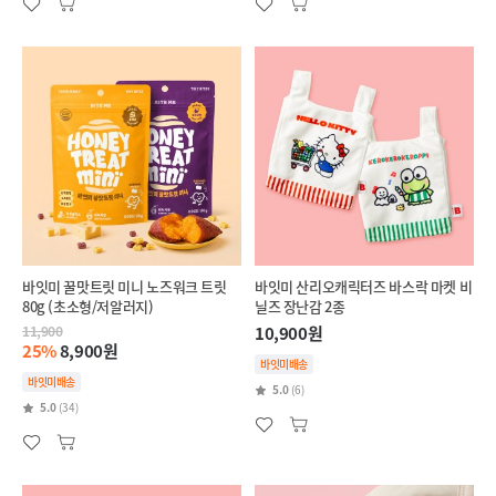
바잇미 꿀맛트릿 미니 노즈워크 트릿
바잇미 산리오캐릭터즈 바스락 마켓 비
80g (초소형/저알러지)
닐즈 장난감 2종
11,900
10,900원
25%
8,900원
바잇미배송
바잇미배송
5.0
(6)
5.0
(34)