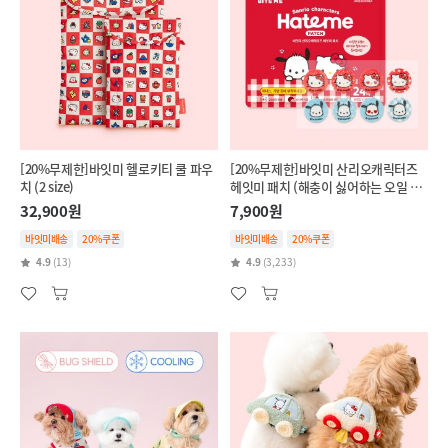
[20%무제한]바잇미 헬로키티 쿨 파우
[20%무제한]바잇미 산리오캐릭터즈
치 (2 size)
헤잇미 패치 (해충이 싫어하는 오일 함
유)
32,900원
7,900원
바잇미배송
20%쿠폰
바잇미배송
20%쿠폰
4.9
(13)
4.9
(3,233)