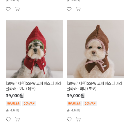
[20%무제한]SSFW 코지 베스티 바라
[20%무제한]SSFW 코지 베스티 바라
클라바 - 포니 (레드)
클라바 - 버니 (초코)
39,000원
39,000원
바잇미배송
20%쿠폰
바잇미배송
20%쿠폰
4.6
(8)
4.6
(8)