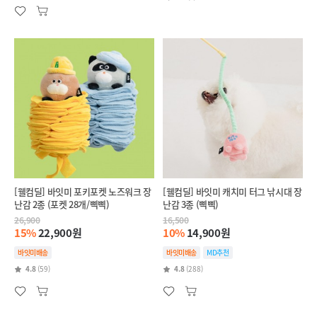
[웰컴딜] 바잇미 포키포켓 노즈워크 장
[웰컴딜] 바잇미 캐치미 터그 낚시대 장
난감 2종 (포켓 28개/삑삑)
난감 3종 (삑삑)
26,900
16,500
15%
22,900원
10%
14,900원
바잇미배송
바잇미배송
MD추천
4.8
(59)
4.8
(288)