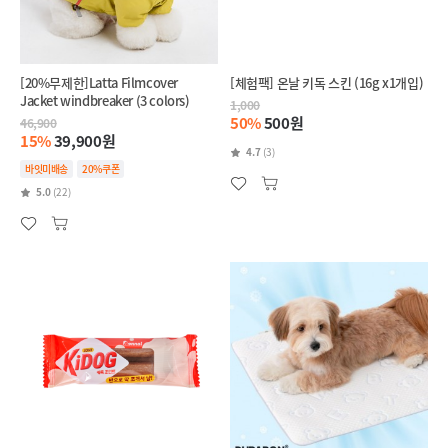
[20%무제한]Latta Filmcover
[체험팩] 온날 키독 스킨 (16g x1개입)
Jacket windbreaker (3 colors)
1,000
50%
500원
46,900
15%
39,900원
4.7
(3)
바잇미배송
20%쿠폰
5.0
(22)