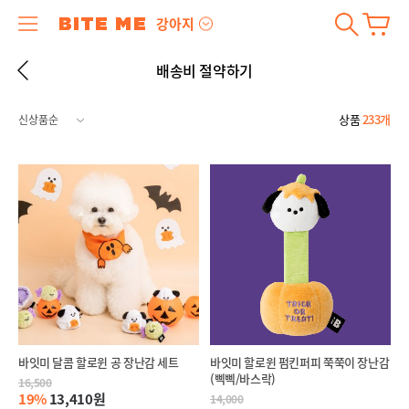
강아지
배송비 절약하기
상품
233개
바잇미 달콤 할로윈 공 장난감 세트
바잇미 할로윈 펌킨퍼피 쭉쭉이 장난감
(삑삑/바스락)
16,500
19%
13,410원
14,000