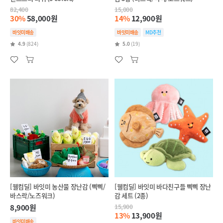
82,400
15,000
30%
58,000원
14%
12,900원
바잇미배송
바잇미배송
MD추천
4.9
(824)
5.0
(19)
[웰컴딜] 바잇미 농산물 장난감 (삑삑/
[웰컴딜] 바잇미 바다친구들 삑삑 장난
바스락/노즈워크)
감 세트 (2종)
8,900원
15,900
13%
13,900원
바잇미배송