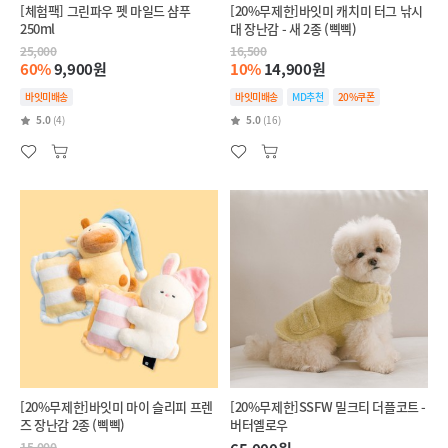
[체험팩] 그린파우 펫 마일드 샴푸
[20%무제한]바잇미 캐치미 터그 낚시
250ml
대 장난감 - 새 2종 (삑삑)
25,000
16,500
60%
9,900원
10%
14,900원
바잇미배송
바잇미배송
MD추천
20%쿠폰
5.0
(4)
5.0
(16)
[20%무제한]바잇미 마이 슬리피 프렌
[20%무제한]SSFW 밀크티 더플코트 -
즈 장난감 2종 (삑삑)
버터옐로우
15,000