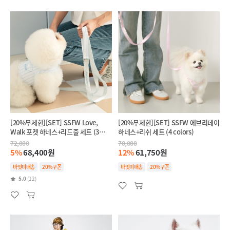
[20%무제한][SET] SSFW Love,
[20%무제한][SET] SSFW 에브리데이
Walk 포켓 하네스+리드줄 세트 (3
하네스+리쉬 세트 (4 colors)
colors)
72,000
70,000
5%
68,400원
12%
61,750원
바잇미배송
20%쿠폰
바잇미배송
20%쿠폰
5.0
(12)