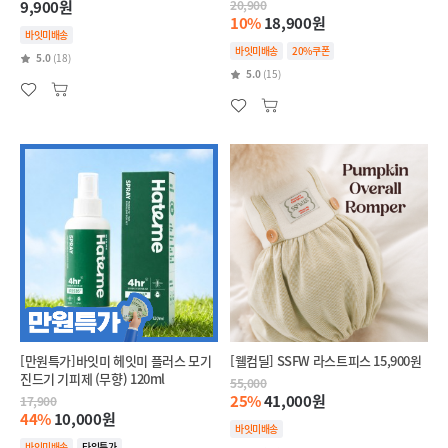
9,900원
20,900
10%
18,900원
바잇미배송
바잇미배송
20%쿠폰
5.0
(18)
5.0
(15)
[만원특가]바잇미 헤잇미 플러스 모기
[웰컴딜] SSFW 라스트피스 15,900원
진드기 기피제 (무향) 120ml
55,000
25%
41,000원
17,900
44%
10,000원
바잇미배송
바잇미배송
타임특가