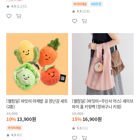
바잇미배송
MD추천
4.9
(2,233)
4.9
(218)
[웰컴딜] 바잇미 야채밭 공 장난감 세트
[웰컴딜] [바잇미×무신사 어스] 세이브
(2종)
마이 홈 키링백 (장바구니 키링)
15,500
19,900
10%
13,900원
15%
16,900원
바잇미배송
5.0
(11)
4.9
(61)