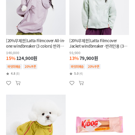
[20%무제한]Latta Filmcover All-in-
[20%무제한]Latta Filmcover
one windbreaker (3 colors) 반려견
Jacket windbreaker -반려인용 (3
+반려인 SET
colors)
146,800
91,900
15%
124,900원
13%
79,900원
바잇미배송
20%쿠폰
바잇미배송
20%쿠폰
4.8
(8)
5.0
(4)