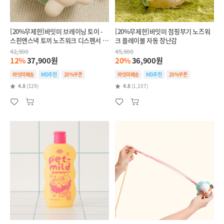
[20%무제한]바잇미 브레이닝 토이 -
[20%무제한]바잇미 점핑부기 노즈워
스핀앤스낵 토끼 노즈워크 디스펜서 장
크 플레이볼 자동 장난감
난감
42,900
45,900
12%
37,900원
20%
36,900원
바잇미배송
MD추천
20%쿠폰
바잇미배송
MD추천
20%쿠폰
4.8
(329)
4.8
(1,107)