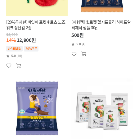
[20%무제한]바잇미 포켓후르츠 노즈
[체험팩] 윌로펫 헬시포뮬러 하이포알
워크 장난감 2종
러제닉 샘플 30g
15,000
500원
14%
12,900원
5.0
(4)
바잇미배송
20%쿠폰
5.0
(10)