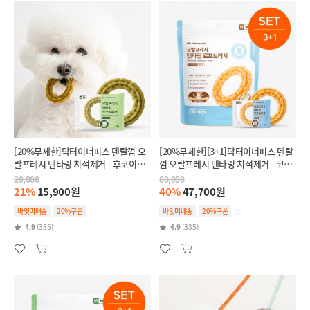
[20%무제한]닥터이너피스 덴탈껌 오
[20%무제한][3+1]닥터이너피스 덴탈
랄프레시 덴타링 치석제거 - 후코이단
껌 오랄프레시 덴타링 치석제거 - 코코
(인텐시브,항산화)
넛(릴랙스,스트레스완화)
20,000
80,000
21%
15,900원
40%
47,700원
바잇미배송
20%쿠폰
바잇미배송
20%쿠폰
4.9
(335)
4.9
(335)