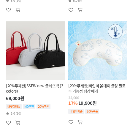
5.0
(10)
5.0
(9)
[20%무제한]SSFW new 쿨레뜨백 (3
[20%무제한]바잇미 올데이 쿨링 필로
colors)
우 기능성 냉감 베개
69,000원
24,000
17%
19,900원
바잇미배송
MD추천
20%쿠폰
바잇미배송
20%쿠폰
5.0
(10)