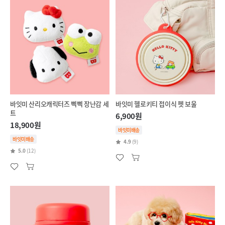
바잇미 산리오캐릭터즈 삑삑 장난감 세
바잇미 헬로키티 접이식 펫 보울
트
6,900원
18,900원
바잇미배송
바잇미배송
4.9
(9)
5.0
(12)