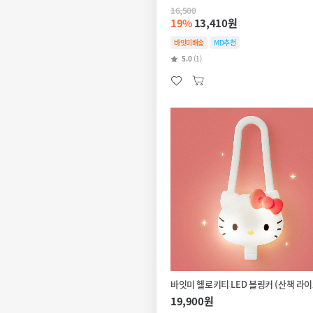
16,500
19%
13,410원
바잇미배송
MD추천
5.0
(1)
바잇미 헬로키티 LED 블링커 (산책 라이
19,900원