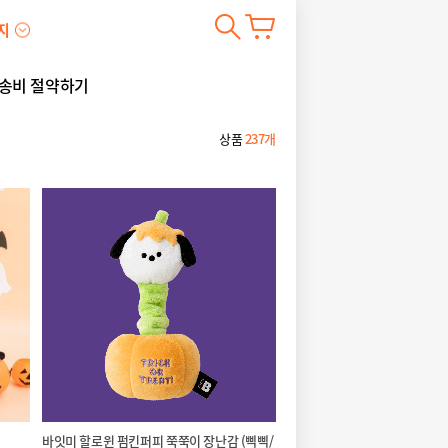
지
송비 절약하기
상품
237개
바잇미 할로윈 펌킨퍼피 쭉쭉이 장난감 (삑삑/