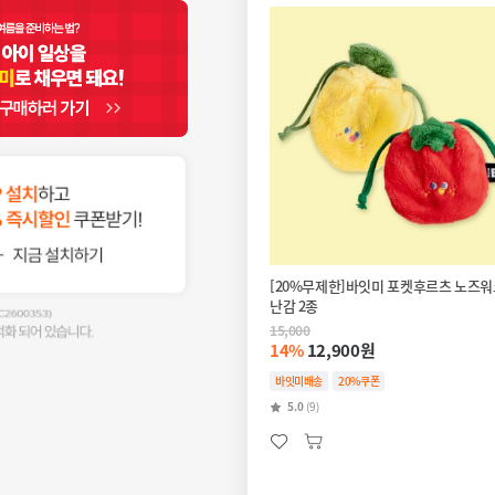
[20%무제한]바잇미 포켓후르츠 노즈워
난감 2종
15,000
14%
12,900원
바잇미배송
20%쿠폰
5.0
(9)