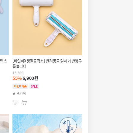
라텍스
[바잇미X생활공작소] 반려동물 털제거 반영구
롤클리너
15,500
55%
6,900원
바잇미배송
SALE
4.7
(6)