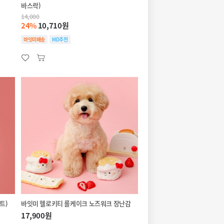
바스락)
14,000
24%
10,710원
바잇미배송
MD추천
트)
바잇미 헬로키티 롤케이크 노즈워크 장난감
17,900원