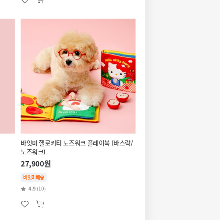
바잇미 헬로키티 노즈워크 플레이북 (바스락/
노즈워크)
27,900원
바잇미배송
4.9
(10)