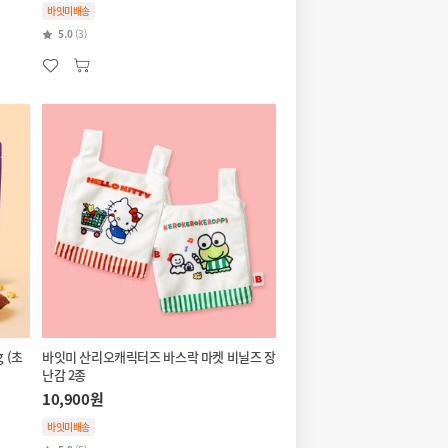
바잇미배송
5.0
(3)
 (초
바잇미 산리오캐릭터즈 바스락 마켓 비닐즈 장
난감 2종
10,900원
바잇미배송