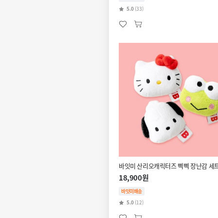
5.0
(33)
바잇미 산리오캐릭터즈 삑삑 장난감 세
18,900원
바잇미배송
5.0
(12)