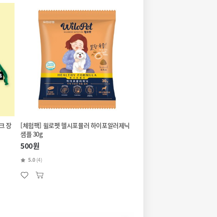
크 장
[체험팩] 윌로펫 헬시포뮬러 하이포알러제닉
샘플 30g
500원
5.0
(4)