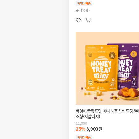
바잇미배송
5.0
(3)
바잇미 꿀맛트릿 미니 노즈워크 트릿 80g
소형/저알러지)
11,900
25%
8,900원
바잇미배송