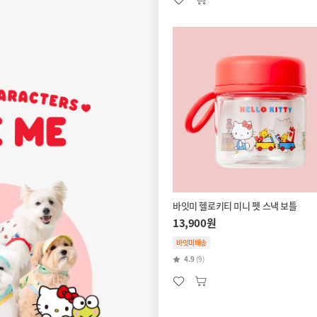
바잇미 헬로키티 미니 펫 스낵 보틀
13,900원
바잇미배송
4.9
(9)