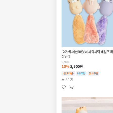
[20%무제한]바잇미 파닥파닥 테일즈 
장난감
9,900
10%
8,900원
바잇미배송
MD추천
20%쿠폰
5.0
(4)