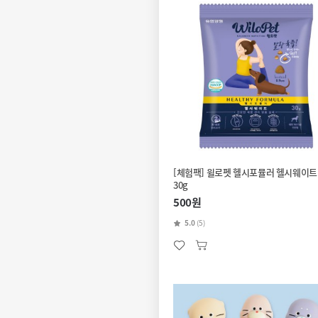
[체험팩] 윌로펫 헬시포뮬러 헬시웨이트
30g
500원
5.0
(5)