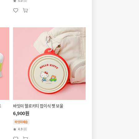
5.0
(5)
트
바잇미 헬로키티 접이식 펫 보울
6,900원
바잇미배송
4.9
(8)