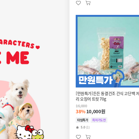
[만원특가]든든 동결건조 간식 고단백 
리 오징어 트릿 70g
16,000
38%
10,000원
타임특가
최저가도전
5.0
(1)