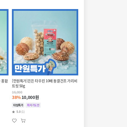
 홍합
[만원특가]든든 타우린 10배 동결건조 가리비
트릿 50g
16,000
38%
10,000원
타임특가
최저가도전
5.0
(1)