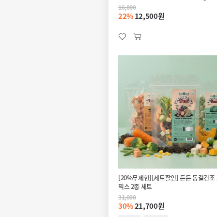
16,000
22%
12,500원
[20%무제한][세트할인] 든든 동결건조
믹스 2종 세트
31,000
30%
21,700원