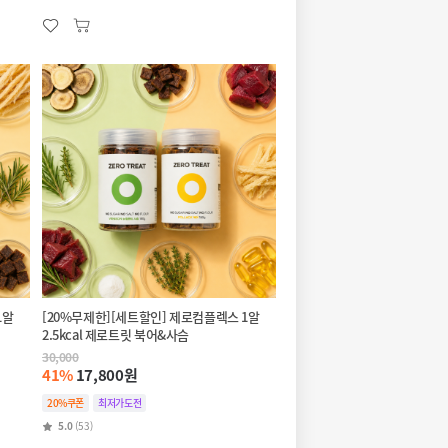
1알
[20%무제한][세트할인] 제로컴플렉스 1알
2.5kcal 제로트릿 북어&사슴
30,000
41%
17,800원
20%쿠폰
최저가도전
5.0
(53)