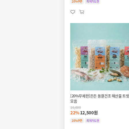
20%쿠폰
최저가도전
[20%무제한]든든 동결건조 해산물 트릿
모음
16,000
22%
12,500원
20%쿠폰
최저가도전