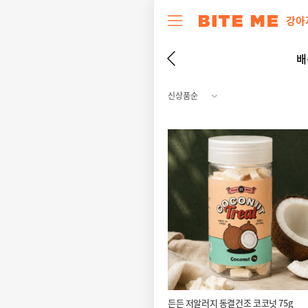
강아
배
든든 저알러지 동결건조 코코넛 75g