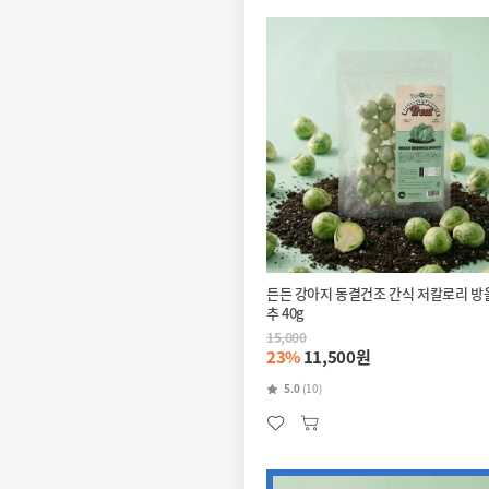
든든 강아지 동결건조 간식 저칼로리 
추 40g
15,000
23%
11,500원
5.0
(10)