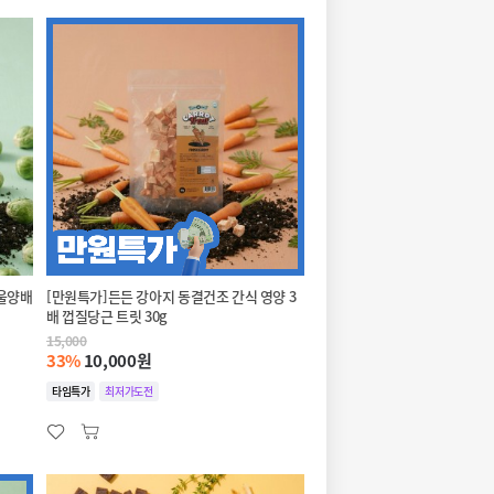
방울양배
[만원특가]든든 강아지 동결건조 간식 영양 3
배 껍질당근 트릿 30g
15,000
33%
10,000원
타임특가
최저가도전