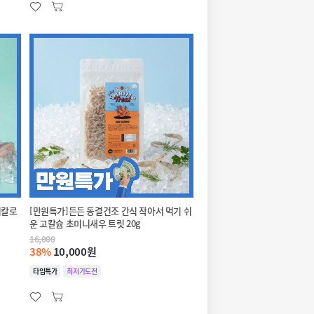
저칼로
[만원특가]든든 동결건조 간식 작아서 먹기 쉬
운 고칼슘 초미니새우 트릿 20g
16,000
38%
10,000원
타임특가
최저가도전