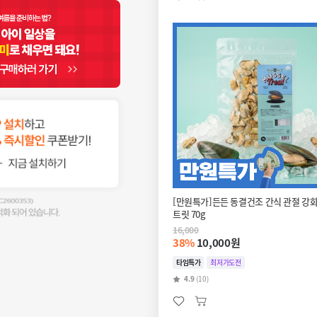
[만원특가]든든 동결건조 간식 관절 강화
트릿 70g
16,000
38%
10,000원
타임특가
최저가도전
4.9
(10)