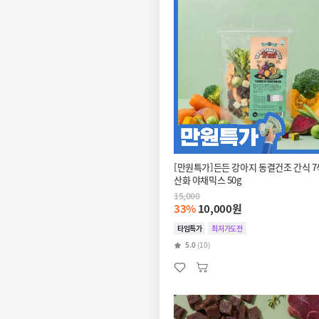
[만원특가]든든 강아지 동결건조 간식 7
산화 야채믹스 50g
15,000
33%
10,000원
타임특가
최저가도전
5.0
(10)