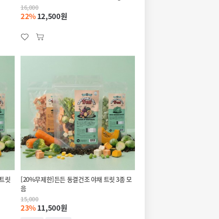
16,000
22%
12,500원
 트릿
[20%무제한]든든 동결건조 야채 트릿 3종 모
음
15,000
23%
11,500원