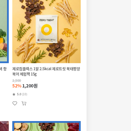
색 항
제로컴플렉스 1알 2.5kcal 제로트릿 북태평양
북어 체험팩 15g
2,500
52%
1,200원
5.0
(10)