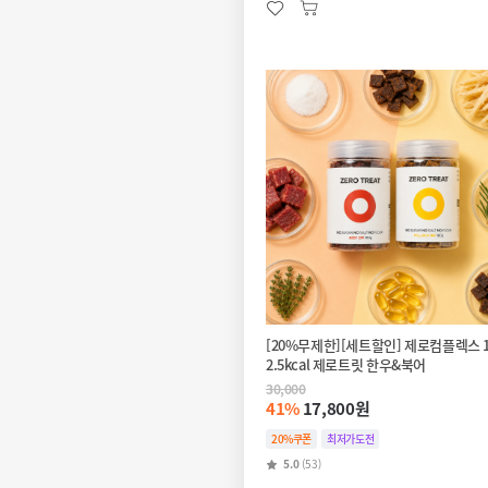
[20%무제한][세트할인] 제로컴플렉스 
2.5kcal 제로트릿 한우&북어
30,000
41%
17,800원
20%쿠폰
최저가도전
5.0
(53)