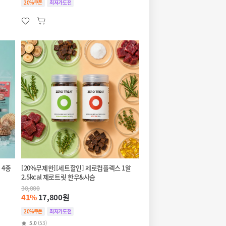
20%쿠폰
최저가도전
 4종
[20%무제한][세트할인] 제로컴플렉스 1알
2.5kcal 제로트릿 한우&사슴
30,000
41%
17,800원
20%쿠폰
최저가도전
5.0
(53)