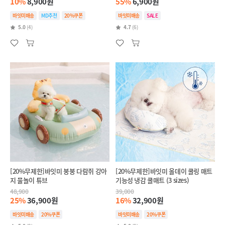
10%
8,900원
55%
6,900원
바잇미배송
MD추천
20%쿠폰
바잇미배송
SALE
5.0
(4)
4.7
(6)
[20%무제한]바잇미 붕붕 다람쥐 강아
[20%무제한]바잇미 올데이 쿨링 매트
지 물놀이 튜브
기능성 냉감 쿨매트 (3 sizes)
48,900
39,000
25%
36,900원
16%
32,900원
바잇미배송
20%쿠폰
바잇미배송
20%쿠폰