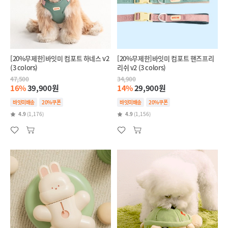
[20%무제한]바잇미 컴포트 하네스 v2
[20%무제한]바잇미 컴포트 핸즈프리
(3 colors)
리쉬 v2 (3 colors)
47,500
34,900
16%
39,900원
14%
29,900원
바잇미배송
20%쿠폰
바잇미배송
20%쿠폰
4.9
(1,176)
4.9
(1,156)