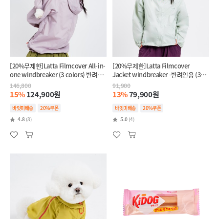
[20%무제한]Latta Filmcover All-in-
[20%무제한]Latta Filmcover
one windbreaker (3 colors) 반려견
Jacket windbreaker -반려인용 (3
+반려인 SET
colors)
146,800
91,900
15%
124,900원
13%
79,900원
바잇미배송
20%쿠폰
바잇미배송
20%쿠폰
4.8
(8)
5.0
(4)