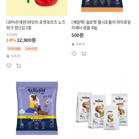
[20%무제한]바잇미 포켓후르츠 노즈
[체험팩] 윌로펫 헬시포뮬러 하이포알
워크 장난감 2종
러제닉 샘플 30g
15,000
500원
14%
12,900원
5.0
(4)
바잇미배송
20%쿠폰
5.0
(9)