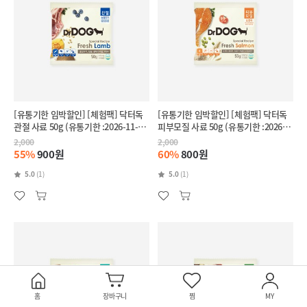
[유통기한 임박할인] [체험팩] 닥터독
[유통기한 임박할인] [체험팩] 닥터독
관절 사료 50g (유통기한 :2026-11-
피부모질 사료 50g (유통기한 :2026-
28)
11-27)
2,000
2,000
55%
900원
60%
800원
5.0
(1)
5.0
(1)
홈
장바구니
찜
MY