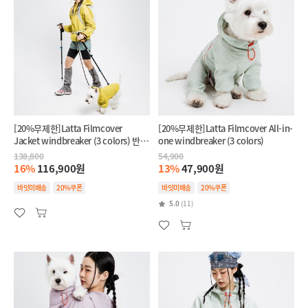
[20%무제한]Latta Filmcover
[20%무제한]Latta Filmcover All-in-
Jacket windbreaker (3 colors) 반려
one windbreaker (3 colors)
견+반려인 SET
138,800
54,900
16%
116,900원
13%
47,900원
바잇미배송
20%쿠폰
바잇미배송
20%쿠폰
5.0
(11)