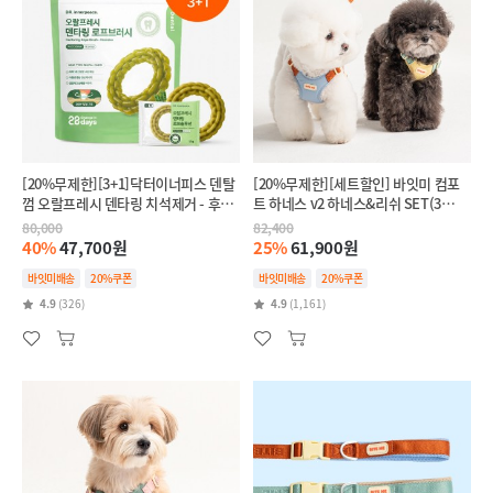
[20%무제한][3+1]닥터이너피스 덴탈
[20%무제한][세트할인] 바잇미 컴포
껌 오랄프레시 덴타링 치석제거 - 후코
트 하네스 v2 하네스&리쉬 SET(3
이단(인텐시브,항산화)
colors)
80,000
82,400
40%
47,700원
25%
61,900원
바잇미배송
20%쿠폰
바잇미배송
20%쿠폰
4.9
(326)
4.9
(1,161)