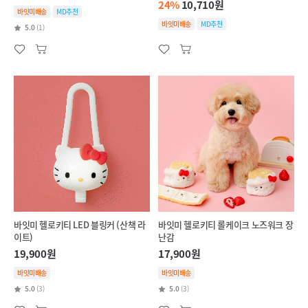
24%
10,710원
바잇미배송
MD추천
바잇미배송
MD추천
5.0
(1)
바잇미 헬로키티 LED 블링커 (산책 라
바잇미 헬로키티 롤케이크 노즈워크 장
이트)
난감
19,900원
17,900원
바잇미배송
바잇미배송
5.0
(3)
5.0
(3)