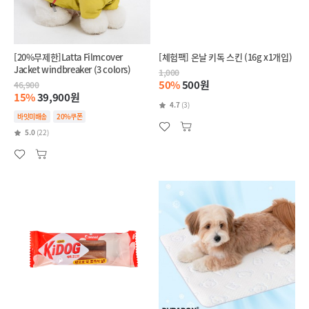
[20%무제한]Latta Filmcover
[체험팩] 온날 키독 스킨 (16g x1개입)
Jacket windbreaker (3 colors)
1,000
50%
500원
46,900
15%
39,900원
4.7
(3)
바잇미배송
20%쿠폰
5.0
(22)