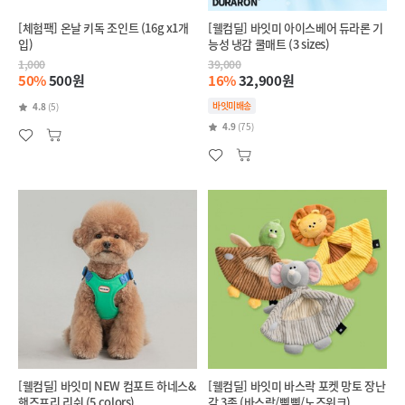
[체험팩] 온날 키독 조인트 (16g x1개
[웰컴딜] 바잇미 아이스베어 듀라론 기
입)
능성 냉감 쿨매트 (3 sizes)
1,000
39,000
50%
500원
16%
32,900원
바잇미배송
4.8
(5)
4.9
(75)
[웰컴딜] 바잇미 NEW 컴포트 하네스&
[웰컴딜] 바잇미 바스락 포켓 망토 장난
핸즈프리 리쉬 (5 colors)
감 3종 (바스락/삑삑/노즈워크)