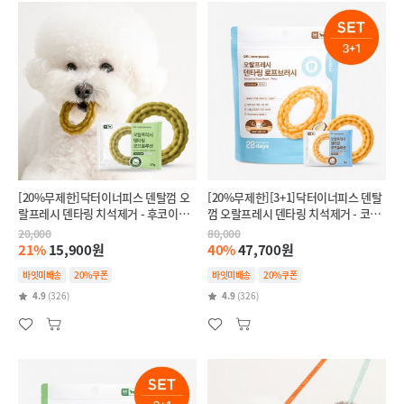
[20%무제한]닥터이너피스 덴탈껌 오
[20%무제한][3+1]닥터이너피스 덴탈
랄프레시 덴타링 치석제거 - 후코이단
껌 오랄프레시 덴타링 치석제거 - 코코
(인텐시브,항산화)
넛(릴랙스,스트레스완화)
20,000
80,000
21%
15,900원
40%
47,700원
바잇미배송
20%쿠폰
바잇미배송
20%쿠폰
4.9
(326)
4.9
(326)