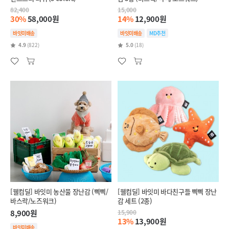
82,400
15,000
30%
58,000원
14%
12,900원
바잇미배송
바잇미배송
MD추천
4.9
(822)
5.0
(18)
[웰컴딜] 바잇미 농산물 장난감 (삑삑/
[웰컴딜] 바잇미 바다친구들 삑삑 장난
바스락/노즈워크)
감 세트 (2종)
8,900원
15,900
13%
13,900원
바잇미배송