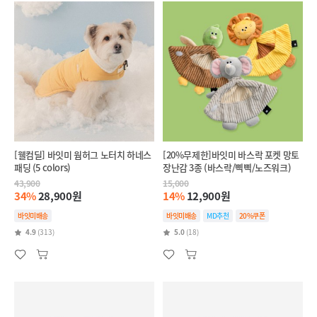
[웰컴딜] 바잇미 웜허그 노터치 하네스
[20%무제한]바잇미 바스락 포켓 망토
패딩 (5 colors)
장난감 3종 (바스락/삑삑/노즈워크)
43,900
15,000
34%
28,900원
14%
12,900원
바잇미배송
바잇미배송
MD추천
20%쿠폰
4.9
(313)
5.0
(18)