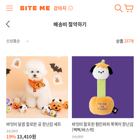
강아지
배송비 절약하기
상품
237개
바잇미 달콤 할로윈 공 장난감 세트
바잇미 할로윈 펌킨퍼피 쭉쭉이 장난감
(삑삑/바스락)
16,500
19%
13,410원
14,000