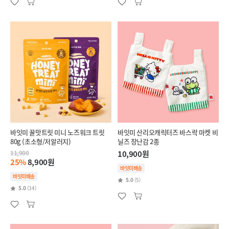
바잇미 꿀맛트릿 미니 노즈워크 트릿
바잇미 산리오캐릭터즈 바스락 마켓 비
80g (초소형/저알러지)
닐즈 장난감 2종
11,900
10,900원
25%
8,900원
바잇미배송
바잇미배송
5.0
(5)
5.0
(34)