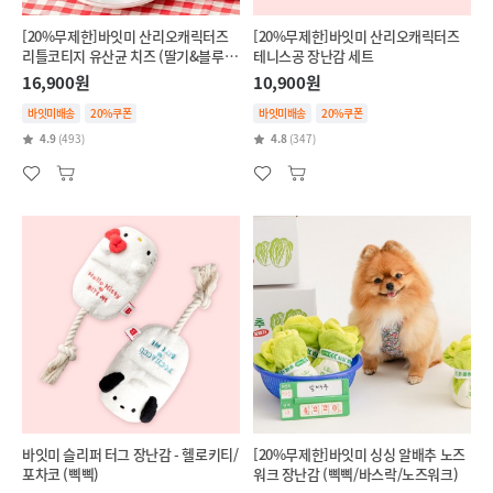
[20%무제한]바잇미 산리오캐릭터즈
[20%무제한]바잇미 산리오캐릭터즈
리틀코티지 유산균 치즈 (딸기&블루베
테니스공 장난감 세트
리/단호박&브로콜리)
16,900원
10,900원
바잇미배송
20%쿠폰
바잇미배송
20%쿠폰
4.9
(493)
4.8
(347)
바잇미 슬리퍼 터그 장난감 - 헬로키티/
[20%무제한]바잇미 싱싱 알배추 노즈
포차코 (삑삑)
워크 장난감 (삑삑/바스락/노즈워크)