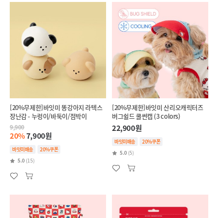
[20%무제한]바잇미 똥강아지 라텍스
[20%무제한]바잇미 산리오캐릭터즈
장난감 - 누렁이/바둑이/점박이
버그쉴드 쿨썬캡 (3 colors)
9,900
22,900원
20%
7,900원
바잇미배송
20%쿠폰
바잇미배송
20%쿠폰
5.0
(5)
5.0
(15)