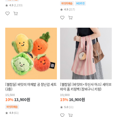
바잇미배송
MD추천
4.9
(2,233)
4.9
(217)
[웰컴딜] 바잇미 야채밭 공 장난감 세트
[웰컴딜] [바잇미×무신사 어스] 세이브
(2종)
마이 홈 키링백 (장바구니 키링)
15,500
19,900
10%
13,900원
15%
16,900원
바잇미배송
5.0
(11)
4.9
(61)