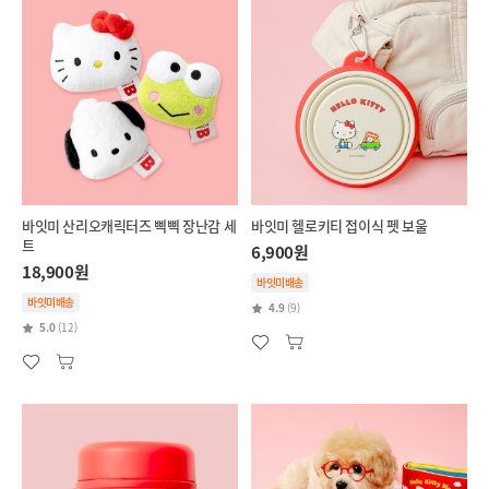
바잇미 산리오캐릭터즈 삑삑 장난감 세
바잇미 헬로키티 접이식 펫 보울
트
6,900원
18,900원
바잇미배송
바잇미배송
4.9
(9)
5.0
(12)