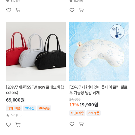
5.0
(9)
5.0
(9)
[20%무제한]SSFW new 쿨레뜨백 (3
[20%무제한]바잇미 올데이 쿨링 필로
colors)
우 기능성 냉감 베개
69,000원
24,000
17%
19,900원
바잇미배송
MD추천
20%쿠폰
바잇미배송
20%쿠폰
5.0
(10)