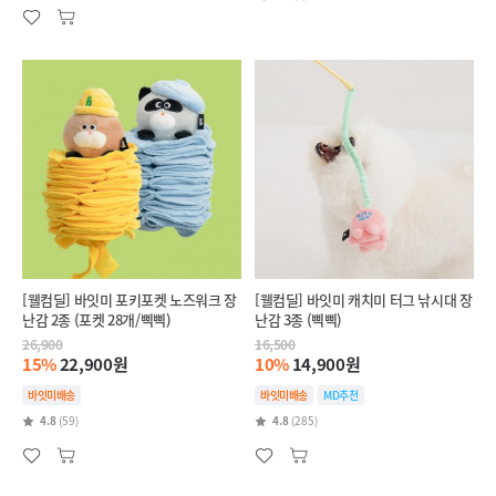
[웰컴딜] 바잇미 포키포켓 노즈워크 장
[웰컴딜] 바잇미 캐치미 터그 낚시대 장
난감 2종 (포켓 28개/삑삑)
난감 3종 (삑삑)
26,900
16,500
15%
22,900원
10%
14,900원
바잇미배송
바잇미배송
MD추천
4.8
(59)
4.8
(285)