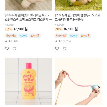
[20%무제한]바잇미 브레이닝 토이 -
[20%무제한]바잇미 점핑부기 노즈워
스핀앤스낵 토끼 노즈워크 디스펜서 장
크 플레이볼 자동 장난감
난감
42,900
45,900
12%
37,900원
20%
36,900원
바잇미배송
MD추천
20%쿠폰
바잇미배송
MD추천
20%쿠폰
4.8
(328)
4.8
(1,095)