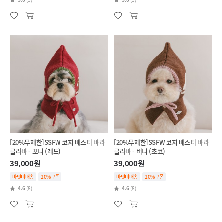
[20%무제한]SSFW 코지 베스티 바라
[20%무제한]SSFW 코지 베스티 바라
클라바 - 포니 (레드)
클라바 - 버니 (초코)
39,000원
39,000원
바잇미배송
20%쿠폰
바잇미배송
20%쿠폰
4.6
(8)
4.6
(8)