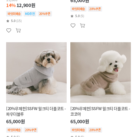
65,000원
14%
12,900원
바잇미배송
20%쿠폰
바잇미배송
MD추천
20%쿠폰
5.0
(5)
5.0
(15)
[20%무제한]SSFW 밀크티 더플코트 -
[20%무제한]SSFW 밀크티 더플코트 -
파우더블루
코코아
65,000원
65,000원
바잇미배송
20%쿠폰
바잇미배송
20%쿠폰
5.0
(5)
5.0
(5)