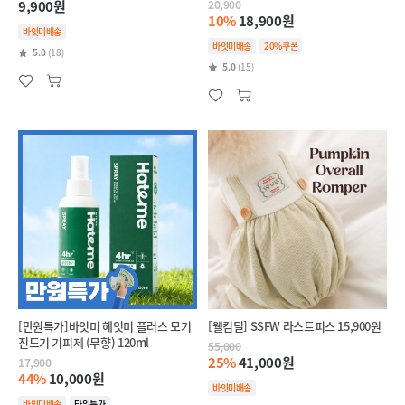
9,900원
20,900
10%
18,900원
바잇미배송
바잇미배송
20%쿠폰
5.0
(18)
5.0
(15)
[만원특가]바잇미 헤잇미 플러스 모기
[웰컴딜] SSFW 라스트피스 15,900원
진드기 기피제 (무향) 120ml
55,000
25%
41,000원
17,900
44%
10,000원
바잇미배송
바잇미배송
타임특가