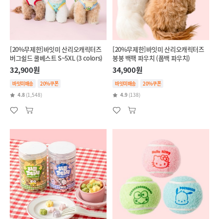
[20%무제한]바잇미 산리오캐릭터즈
[20%무제한]바잇미 산리오캐릭터즈
버그쉴드 쿨베스트 S~5XL (3 colors)
붕붕 백팩 파우치 (풉백 파우치)
32,900원
34,900원
바잇미배송
20%쿠폰
바잇미배송
20%쿠폰
4.8
(1,548)
4.9
(138)