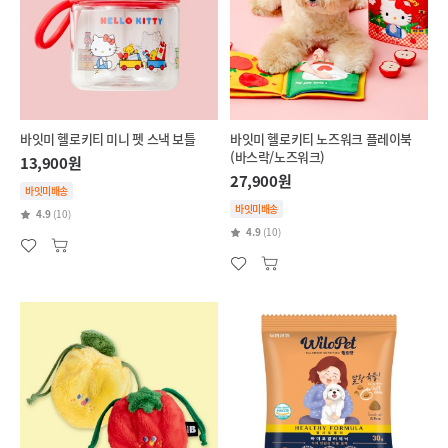
바잇미 헬로키티 미니 펫 스낵 보틀
바잇미 헬로키티 노즈워크 플레이북
(바스락/노즈워크)
13,900원
27,900원
바잇미배송
바잇미배송
4.9
(10)
4.9
(10)