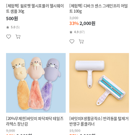
[체험팩] 윌로펫 헬시포뮬러 헬시웨이
[체험팩] 디바크 센스 그레인프리 어덜
트 샘플 30g
트 100g
500원
3,000
33%
2,000원
5.0
(5)
4.9
(87)
[20%무제한]바잇미 파닥파닥 테일즈
[바잇미X생활공작소] 반려동물 털제거
라텍스 장난감
반영구 롤클리너
9,900
15,500