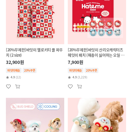
[20%무제한]바잇미 헬로키티 쿨 파우
[20%무제한]바잇미 산리오캐릭터즈
치 (2 size)
헤잇미 패치 (해충이 싫어하는 오일 함
유)
32,900원
7,900원
바잇미배송
20%쿠폰
바잇미배송
20%쿠폰
4.9
(12)
4.9
(3,229)