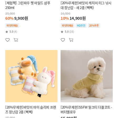
[체험팩] 그린파우 펫 마일드 샴푸
[20%무제한]바잇미 캐치미 터그 낚시
250ml
대 장난감 - 새 2종 (삑삑)
25,000
16,500
60%
9,900원
10%
14,900원
바잇미배송
바잇미배송
MD추천
20%쿠폰
5.0
(4)
5.0
(16)
[20%무제한]바잇미 마이 슬리피 프렌
[20%무제한]SSFW 밀크티 더플코트 -
즈 장난감 2종 (삑삑)
버터옐로우
15,000