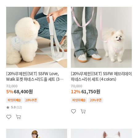
[20%무제한][SET] SSFW Love,
[20%무제한][SET] SSFW 에브리데이
Walk 포켓 하네스+리드줄 세트 (3
하네스+리쉬 세트 (4 colors)
colors)
72,000
70,000
5%
68,400원
12%
61,750원
바잇미배송
20%쿠폰
바잇미배송
20%쿠폰
5.0
(12)