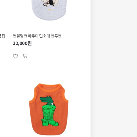
 탑
앤블랭크 하우디 민소매 맨투맨
32,000원