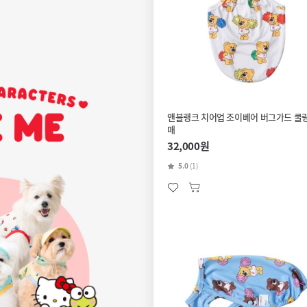
앤블랭크 치어업 조이베어 버그가드 쿨
매
32,000원
5.0
(1)