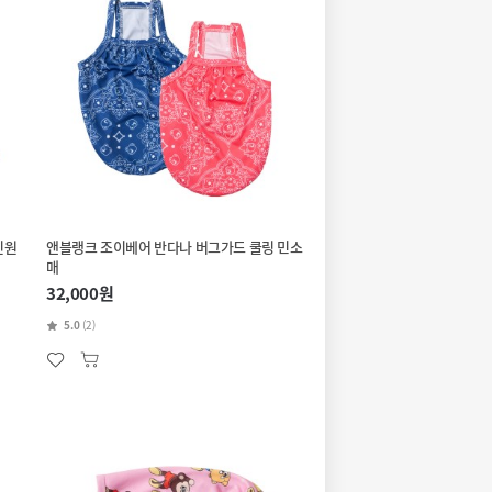
인원
앤블랭크 조이베어 반다나 버그가드 쿨링 민소
매
32,000원
5.0
(2)