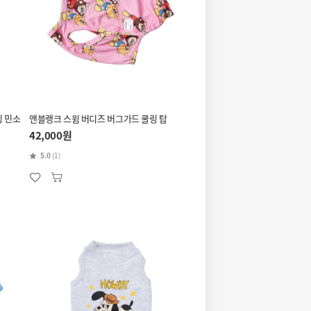
링 민소
앤블랭크 스윔 버디즈 버그가드 쿨링 탑
42,000원
5.0
(1)