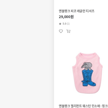
앤블랭크 피코 래글런 티셔츠
29,000원
5.0
(1)
앤블랭크 젤리펀트 웨스턴 민소매 : 핑크