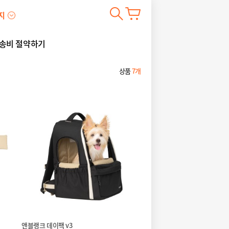
지
송비 절약하기
상품
7개
앤블랭크 데이팩 v3