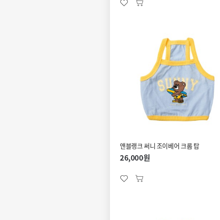
앤블랭크 써니 조이베어 크롭 탑
26,000원