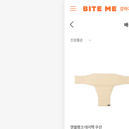
강아
배
앤블랭크 데이팩 쿠션