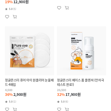
19%
12,900원
5.0
(5)
정글몬스터 퓨어 아이 원클리어 눈물패
정글몬스터 페이스 폼 클렌져 (안자극
드 4매입
테스트 완료!)
4,500
26,500
36%
2,900원
32%
17,900원
5.0
(1)
5.0
(6)