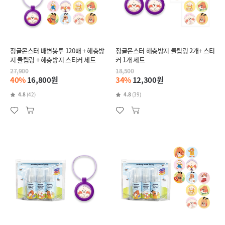
정글몬스터 배변봉투 120매 + 해충방
정글몬스터 해충방지 클립링 2개+ 스티
지 클립링 + 해충방지 스티커 세트
커 1개 세트
27,900
18,500
40%
16,800원
34%
12,300원
4.8
(42)
4.8
(39)