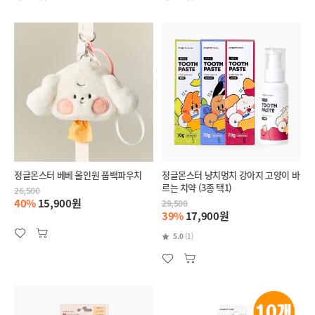
정글몬스터 베베 올인원 풉백파우치
정글몬스터 냥치멍치 강아지 고양이 바
르는 치약 (3종 택1)
26,500
40%
15,900원
29,500
39%
17,900원
5.0
(1)