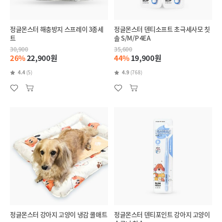
정글몬스터 해충방지 스프레이 3종세
정글몬스터 덴티소프트 초극세사모 칫
트
솔 S/M/P 4EA
30,900
35,600
26%
22,900원
44%
19,900원
4.4
(5)
4.9
(768)
정글몬스터 강아지 고양이 냉감 쿨매트
정글몬스터 덴티포인트 강아지 고양이