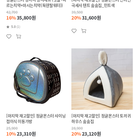
르는치약+마시는치약(독덴탈워터))
극세사 텐트 숨숨집_민트색
42,700
39,500
16%
35,800원
20%
31,600원
5.0
(1)
[마지막 재고할인] 정글몬스터 샤이닝
[마지막 재고할인] 정글몬스터 토끼귀
접이식 이동가방
하우스 숨숨집
25,900
28,900
10%
23,310원
20%
23,120원