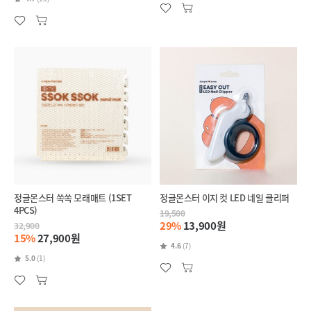
정글몬스터 쏙쏙 모래매트 (1SET
정글몬스터 이지 컷 LED 네일 클리퍼
4PCS)
19,500
29%
13,900원
32,900
15%
27,900원
4.6
(7)
5.0
(1)