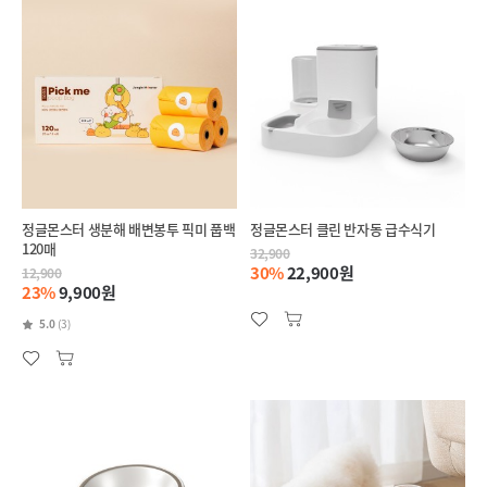
정글몬스터 생분해 배변봉투 픽미 풉백
정글몬스터 클린 반자동 급수식기
120매
32,900
30%
22,900원
12,900
23%
9,900원
5.0
(3)