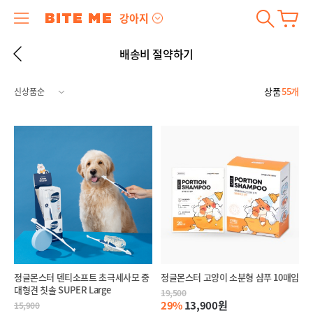
강아지
배송비 절약하기
상품
55개
정글몬스터 덴티소프트 초극세사모 중
정글몬스터 고양이 소분형 샴푸 10매입
대형견 칫솔 SUPER Large
19,500
29%
13,900원
15,900