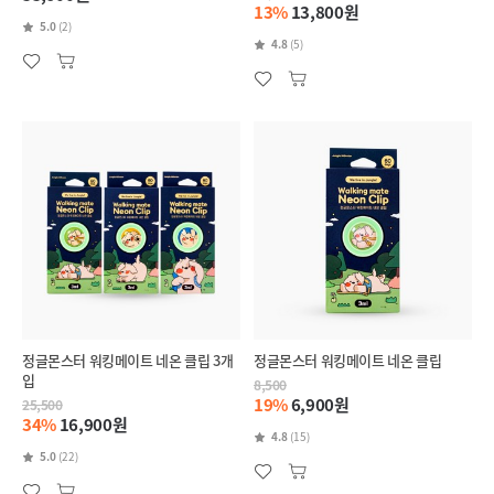
13%
13,800원
5.0
(2)
4.8
(5)
정글몬스터 워킹메이트 네온 클립 3개
정글몬스터 워킹메이트 네온 클립
입
8,500
19%
6,900원
25,500
34%
16,900원
4.8
(15)
5.0
(22)