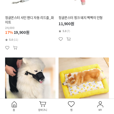
정글몬스터 샤인 핸디 자동 리드줄_화
정글몬스터 핑크 돼지 삑삑이 인형
이트
11,900원
24,000
5.0
(7)
17%
19,900원
5.0
(11)
홈
장바구니
찜
MY
[마지막 재고할인] 정글몬스터 메쉬 블
정글몬스터 레몬 쿨매트 방석