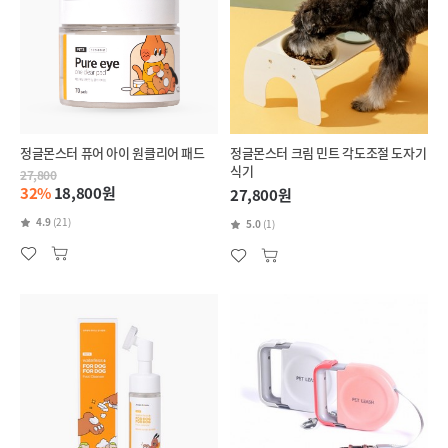
정글몬스터 퓨어 아이 원클리어 패드
정글몬스터 크림 민트 각도조절 도자기
식기
27,800
32%
18,800원
27,800원
4.9
(21)
5.0
(1)