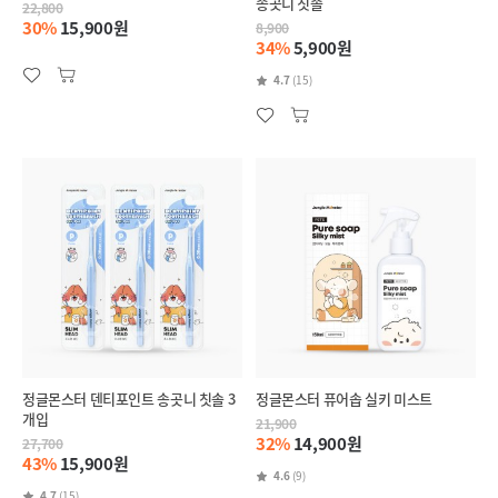
송곳니 칫솔
22,800
30%
15,900원
8,900
34%
5,900원
4.7
(15)
정글몬스터 덴티포인트 송곳니 칫솔 3
정글몬스터 퓨어솝 실키 미스트
개입
21,900
32%
14,900원
27,700
43%
15,900원
4.6
(9)
4.7
(15)