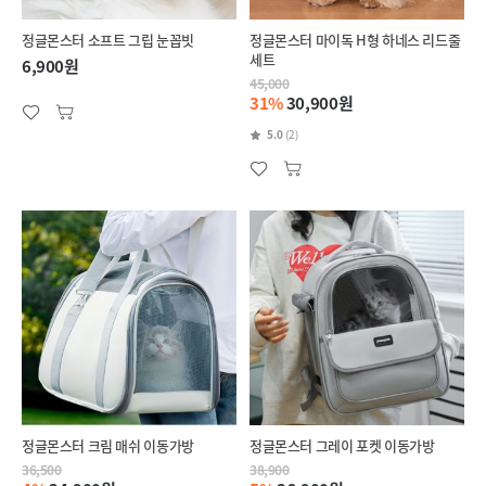
정글몬스터 소프트 그립 눈꼽빗
정글몬스터 마이독 H형 하네스 리드줄
세트
6,900원
45,000
31%
30,900원
5.0
(2)
정글몬스터 크림 매쉬 이동가방
정글몬스터 그레이 포켓 이동가방
36,500
38,900