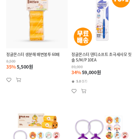
정글몬스터 생분해 배변봉투 60매
정글몬스터 덴티소프트 초극세사모 칫
솔 S/M/P 10EA
8,500
35%
5,500원
89,000
34%
59,000원
5.0
(57)