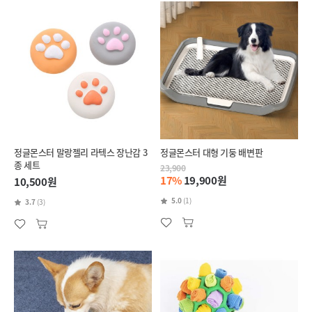
정글몬스터 말랑젤리 라텍스 장난감 3
정글몬스터 대형 기둥 배변판
종 세트
23,900
17%
19,900원
10,500원
5.0
(1)
3.7
(3)