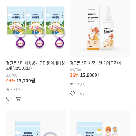
정글몬스터 해충방지 클립링 에베베링
정글몬스터 카모마일 이어클리너
3개 (30일 지속!)
24,700
36%
15,900원
23,700
44%
13,200원
4.7
(11)
4.9
(29)