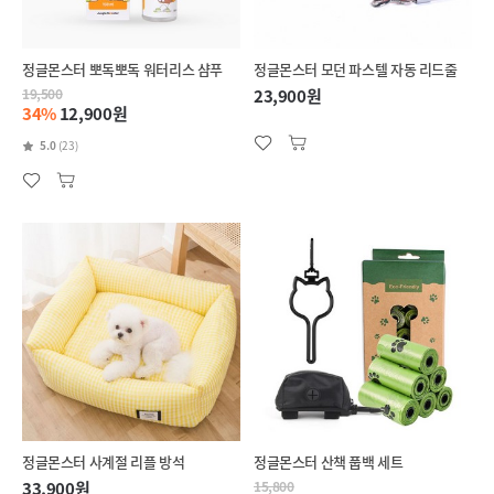
정글몬스터 뽀독뽀독 워터리스 샴푸
정글몬스터 모던 파스텔 자동 리드줄
19,500
23,900원
34%
12,900원
5.0
(23)
정글몬스터 사계절 리플 방석
정글몬스터 산책 풉백 세트
33,900원
15,800