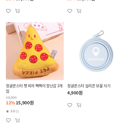
정글몬스터 펫 피자 삑삑이 장난감 2개
정글몬스터 실리콘 보울 식기
입
4,900원
18,000
12%
15,900원
5.0
(1)