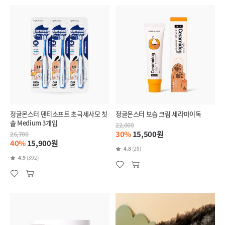
정글몬스터 덴티소프트 초극세사모 칫
정글몬스터 보습 크림 세라마이독
솔 Medium 3개입
22,000
30%
15,500원
26,700
40%
15,900원
4.8
(28)
4.9
(392)