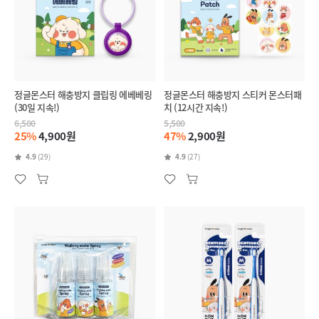
정글몬스터 해충방지 클립링 에베베링
정글몬스터 해충방지 스티커 몬스터패
(30일 지속!)
치 (12시간 지속!)
6,500
5,500
25%
4,900원
47%
2,900원
4.9
(29)
4.9
(27)