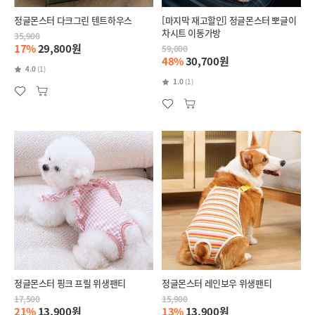
정글몬스터 다크그린 텐트하우스
[마지막 재고할인] 정글몬스터 뽀글이
차시트 이동가방
35,900
17%
29,800원
59,000
48%
30,700원
4.0
(1)
1.0
(1)
정글몬스터 핑크 프릴 위생팬티
정글몬스터 레인보우 위생팬티
17,500
15,900
21%
13,900원
13%
13,900원