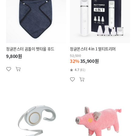
정글몬스터 곰돌이 펫타올 후드
정글몬스터 4 in 1 멀티트리머
9,800원
52,500
32%
35,900원
4.7
(81)