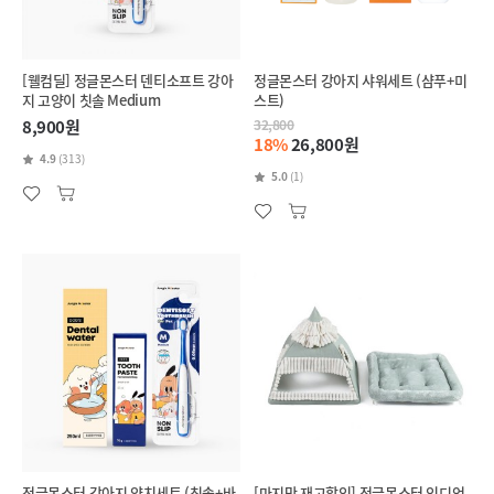
[웰컴딜] 정글몬스터 덴티소프트 강아
정글몬스터 강아지 샤워세트 (샴푸+미
지 고양이 칫솔 Medium
스트)
8,900원
32,800
18%
26,800원
4.9
(313)
5.0
(1)
정글몬스터 강아지 양치세트 (칫솔+바
[마지막 재고할인] 정글몬스터 인디언