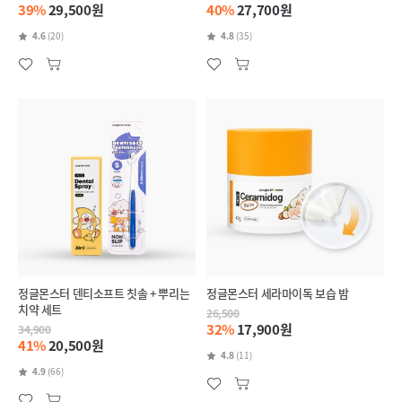
39%
29,500원
40%
27,700원
4.6
(20)
4.8
(35)
정글몬스터 덴티소프트 칫솔 + 뿌리는
정글몬스터 세라마이독 보습 밤
치약 세트
26,500
32%
17,900원
34,900
41%
20,500원
4.8
(11)
4.9
(66)