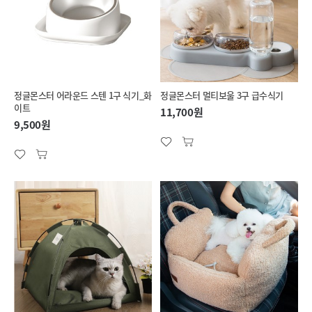
정글몬스터 어라운드 스텐 1구 식기_화
정글몬스터 멀티보울 3구 급수식기
이트
11,700원
9,500원