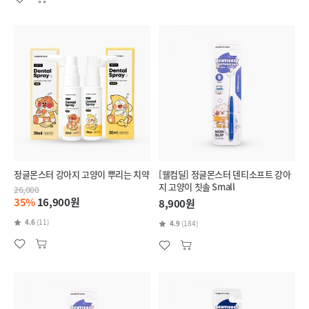
정글몬스터 강아지 고양이 뿌리는 치약
[웰컴딜] 정글몬스터 덴티소프트 강아
지 고양이 칫솔 Small
26,000
35%
16,900원
8,900원
4.6
(11)
4.9
(184)