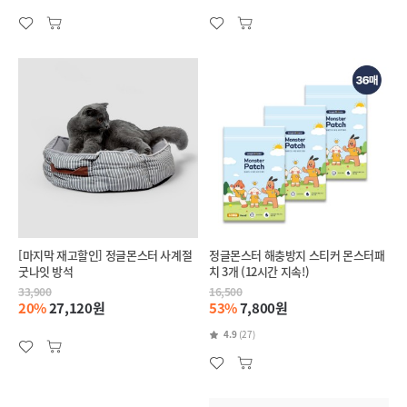
[마지막 재고할인] 정글몬스터 사계절
정글몬스터 해충방지 스티커 몬스터패
굿나잇 방석
치 3개 (12시간 지속!)
33,900
16,500
20%
27,120원
53%
7,800원
4.9
(27)