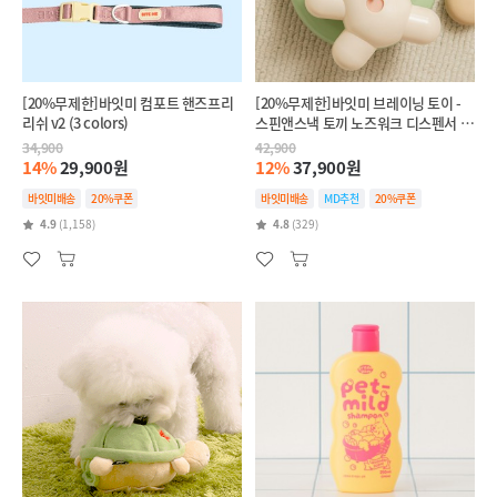
[20%무제한]바잇미 컴포트 핸즈프리
[20%무제한]바잇미 브레이닝 토이 -
리쉬 v2 (3 colors)
스핀앤스낵 토끼 노즈워크 디스펜서 장
난감
34,900
42,900
14%
29,900원
12%
37,900원
바잇미배송
20%쿠폰
바잇미배송
MD추천
20%쿠폰
4.9
(1,158)
4.8
(329)