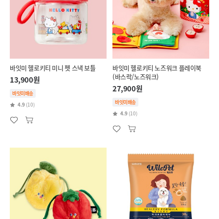
바잇미 헬로키티 미니 펫 스낵 보틀
바잇미 헬로키티 노즈워크 플레이북
(바스락/노즈워크)
13,900원
27,900원
바잇미배송
바잇미배송
4.9
(10)
4.9
(10)