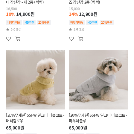
대 장난감 - 새 2종 (삑삑)
즈 장난감 2종 (삑삑)
16,500
15,000
10%
14,900원
14%
12,900원
바잇미배송
MD추천
20%쿠폰
바잇미배송
MD추천
20%쿠폰
5.0
(16)
5.0
(15)
[20%무제한]SSFW 밀크티 더플코트 -
[20%무제한]SSFW 밀크티 더플코트 -
버터옐로우
파우더블루
65,000원
65,000원