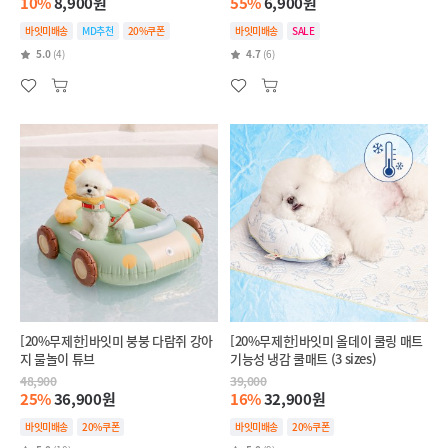
10%
8,900원
55%
6,900원
바잇미배송
MD추천
20%쿠폰
바잇미배송
SALE
5.0
(4)
4.7
(6)
[20%무제한]바잇미 붕붕 다람쥐 강아
[20%무제한]바잇미 올데이 쿨링 매트
지 물놀이 튜브
기능성 냉감 쿨매트 (3 sizes)
48,900
39,000
25%
36,900원
16%
32,900원
바잇미배송
20%쿠폰
바잇미배송
20%쿠폰