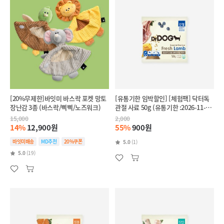
[20%무제한]바잇미 바스락 포켓 망토
[유통기한 임박할인] [체험팩] 닥터독
장난감 3종 (바스락/삑삑/노즈워크)
관절 사료 50g (유통기한 :2026-11-
28)
15,000
2,000
14%
12,900원
55%
900원
바잇미배송
MD추천
20%쿠폰
5.0
(1)
5.0
(19)