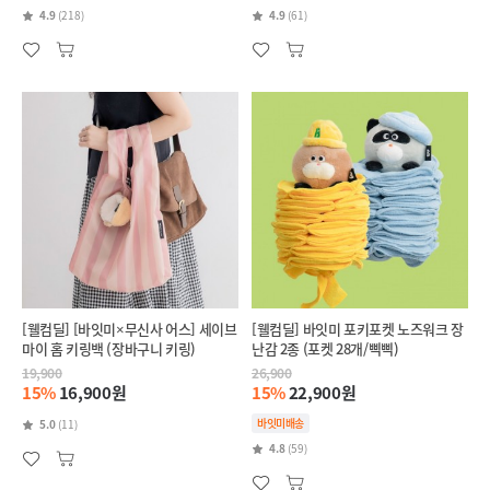
4.9
(218)
4.9
(61)
[웰컴딜] [바잇미×무신사 어스] 세이브
[웰컴딜] 바잇미 포키포켓 노즈워크 장
마이 홈 키링백 (장바구니 키링)
난감 2종 (포켓 28개/삑삑)
19,900
26,900
15%
16,900원
15%
22,900원
바잇미배송
5.0
(11)
4.8
(59)