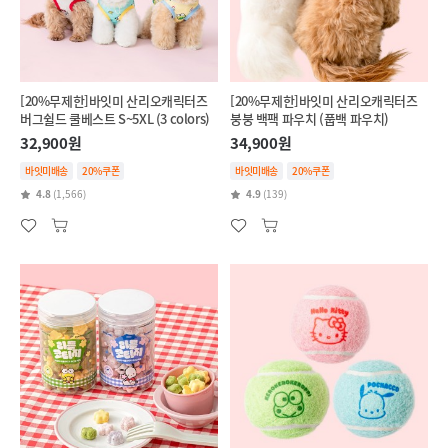
[20%무제한]바잇미 산리오캐릭터즈
[20%무제한]바잇미 산리오캐릭터즈
버그쉴드 쿨베스트 S~5XL (3 colors)
붕붕 백팩 파우치 (풉백 파우치)
32,900원
34,900원
바잇미배송
20%쿠폰
바잇미배송
20%쿠폰
4.8
(1,566)
4.9
(139)