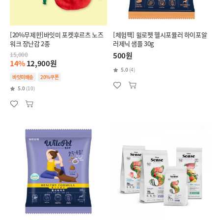
[20%무제한]바잇미 포켓후르츠 노즈
[체험팩] 윌로펫 헬시포뮬러 하이포알
워크 장난감 2종
러제닉 샘플 30g
15,000
500원
14%
12,900원
5.0
(4)
바잇미배송
20%쿠폰
5.0
(10)