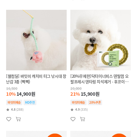
[웰컴딜] 바잇미 캐치미 터그 낚시대 장
[20%무제한]닥터이너피스 덴탈껌 오
난감 3종 (삑삑)
랄프레시 덴타링 치석제거 - 후코이단
(인텐시브,항산화)
16,500
20,000
10%
14,900원
21%
15,900원
바잇미배송
MD추천
바잇미배송
20%쿠폰
4.8
(288)
4.9
(335)