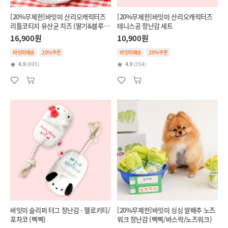
[20%무제한]바잇미 산리오캐릭터즈
[20%무제한]바잇미 산리오캐릭터즈
리틀코티지 유산균 치즈 (딸기&블루베
테니스공 장난감 세트
리/단호박&브로콜리)
16,900원
10,900원
바잇미배송
20%쿠폰
바잇미배송
20%쿠폰
4.9
(495)
4.9
(354)
바잇미 슬리퍼 터그 장난감 - 헬로키티/
[20%무제한]바잇미 싱싱 알배추 노즈
포차코 (삑삑)
워크 장난감 (삑삑/바스락/노즈워크)