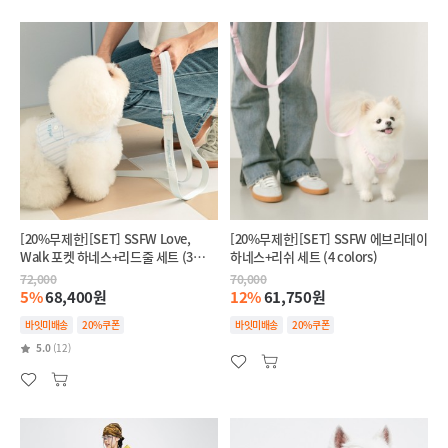
[20%무제한][SET] SSFW Love,
[20%무제한][SET] SSFW 에브리데이
Walk 포켓 하네스+리드줄 세트 (3
하네스+리쉬 세트 (4 colors)
colors)
72,000
70,000
5%
68,400원
12%
61,750원
바잇미배송
20%쿠폰
바잇미배송
20%쿠폰
5.0
(12)