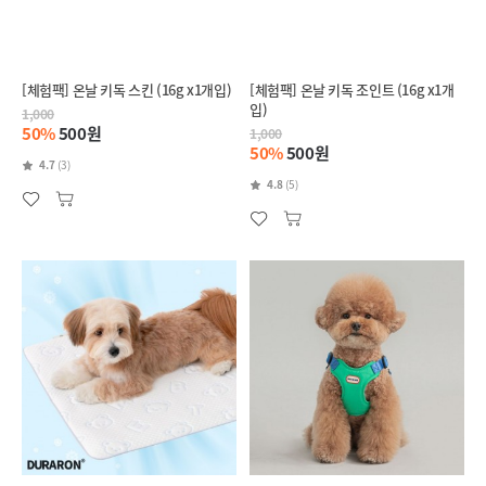
[체험팩] 온날 키독 스킨 (16g x1개입)
[체험팩] 온날 키독 조인트 (16g x1개
입)
1,000
50%
500원
1,000
50%
500원
4.7
(3)
4.8
(5)