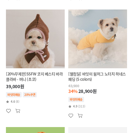
[20%무제한]SSFW 코지 베스티 바라
[웰컴딜] 바잇미 웜허그 노터치 하네스
클라바 - 버니 (초코)
패딩 (5 colors)
39,000원
43,900
34%
28,900원
바잇미배송
20%쿠폰
바잇미배송
4.6
(8)
4.9
(313)