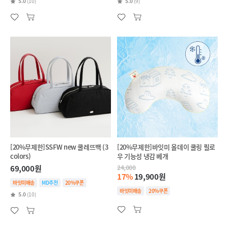
5.0
(10)
5.0
(9)
[20%무제한]SSFW new 쿨레뜨백 (3
[20%무제한]바잇미 올데이 쿨링 필로
colors)
우 기능성 냉감 베개
69,000원
24,000
17%
19,900원
바잇미배송
MD추천
20%쿠폰
바잇미배송
20%쿠폰
5.0
(10)