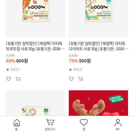
[유통기한 임박할인] [체험팩] 닥터독
[유통기한 임박할인] [체험팩] 닥터독
피부모질 사료 50g (유통기한 :2026-
다이어트 사료 50g (유통기한 : 2026-
11-27)
10-01)
2,000
2,000
60%
800원
75%
500원
5.0
(1)
5.0
(2)
홈
장바구니
찜
MY