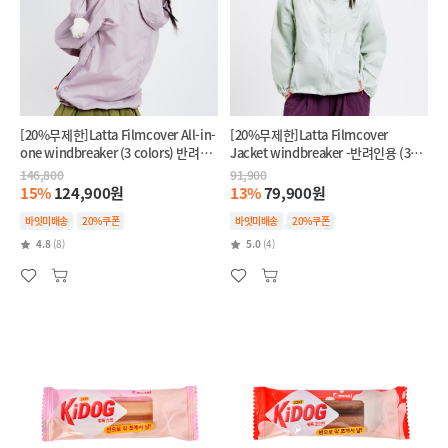
[20%무제한]Latta Filmcover All-in-
[20%무제한]Latta Filmcover
one windbreaker (3 colors) 반려견
Jacket windbreaker -반려인용 (3
+반려인 SET
colors)
146,800
91,900
15%
124,900원
13%
79,900원
바잇미배송
20%쿠폰
바잇미배송
20%쿠폰
4.8
(8)
5.0
(4)