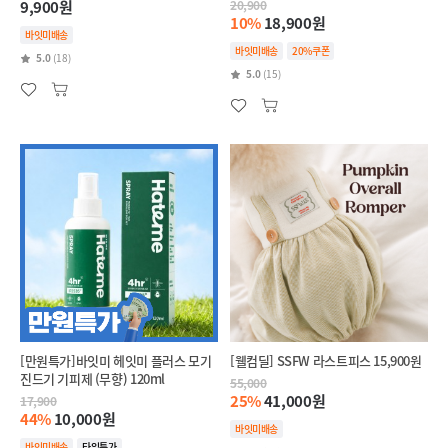
9,900원
20,900
10%
18,900원
바잇미배송
바잇미배송
20%쿠폰
5.0
(18)
5.0
(15)
[만원특가]바잇미 헤잇미 플러스 모기
[웰컴딜] SSFW 라스트피스 15,900원
진드기 기피제 (무향) 120ml
55,000
25%
41,000원
17,900
44%
10,000원
바잇미배송
바잇미배송
타임특가