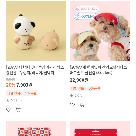
[20%무제한]바잇미 똥강아지 라텍스
[20%무제한]바잇미 산리오캐릭터즈
장난감 - 누렁이/바둑이/점박이
버그쉴드 쿨썬캡 (3 colors)
9,900
22,900원
20%
7,900원
바잇미배송
20%쿠폰
바잇미배송
20%쿠폰
5.0
(6)
5.0
(15)