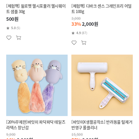
[체험팩] 윌로펫 헬시포뮬러 헬시웨이
[체험팩] 디바크 센스 그레인프리 어덜
트 샘플 30g
트 100g
500원
3,000
33%
2,000원
5.0
(5)
4.9
(87)
[20%무제한]바잇미 파닥파닥 테일즈
[바잇미X생활공작소] 반려동물 털제거
라텍스 장난감
반영구 롤클리너
9,900
15,500