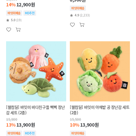
14%
12,900원
바잇미배송
바잇미배송
MD추천
4.9
(2,233)
5.0
(19)
[웰컴딜] 바잇미 바다친구들 삑삑 장난
[웰컴딜] 바잇미 야채밭 공 장난감 세트
감 세트 (2종)
(2종)
15,900
15,500
13%
13,900원
10%
13,900원
바잇미배송
MD추천
바잇미배송