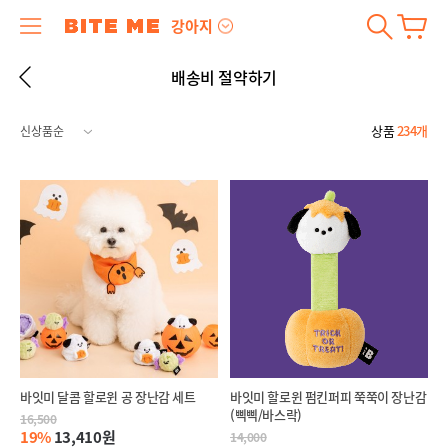
강아지
배송비 절약하기
상품
234개
바잇미 달콤 할로윈 공 장난감 세트
바잇미 할로윈 펌킨퍼피 쭉쭉이 장난감
(삑삑/바스락)
16,500
19%
13,410원
14,000