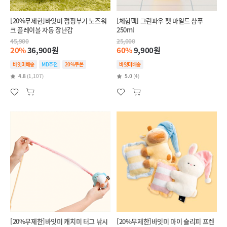
[20%무제한]바잇미 점핑부기 노즈워
[체험팩] 그린파우 펫 마일드 샴푸
크 플레이볼 자동 장난감
250ml
45,900
25,000
20%
36,900원
60%
9,900원
바잇미배송
MD추천
20%쿠폰
바잇미배송
4.8
(1,107)
5.0
(4)
[20%무제한]바잇미 캐치미 터그 낚시
[20%무제한]바잇미 마이 슬리피 프렌