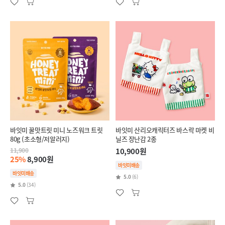
바잇미 꿀맛트릿 미니 노즈워크 트릿
바잇미 산리오캐릭터즈 바스락 마켓 비
80g (초소형/저알러지)
닐즈 장난감 2종
11,900
10,900원
25%
8,900원
바잇미배송
바잇미배송
5.0
(6)
5.0
(34)