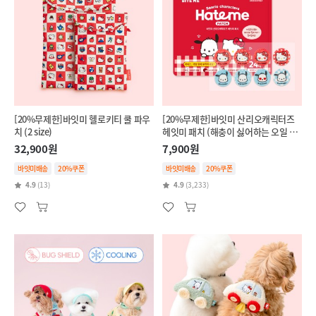
[20%무제한]바잇미 헬로키티 쿨 파우
[20%무제한]바잇미 산리오캐릭터즈
치 (2 size)
헤잇미 패치 (해충이 싫어하는 오일 함
유)
32,900원
7,900원
바잇미배송
20%쿠폰
바잇미배송
20%쿠폰
4.9
(13)
4.9
(3,233)