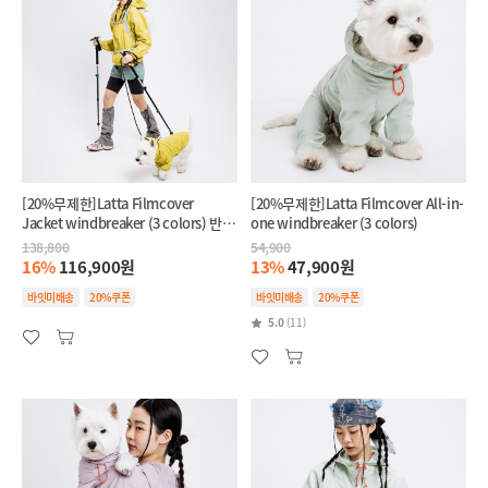
[20%무제한]Latta Filmcover
[20%무제한]Latta Filmcover All-in-
Jacket windbreaker (3 colors) 반려
one windbreaker (3 colors)
견+반려인 SET
138,800
54,900
16%
116,900원
13%
47,900원
바잇미배송
20%쿠폰
바잇미배송
20%쿠폰
5.0
(11)