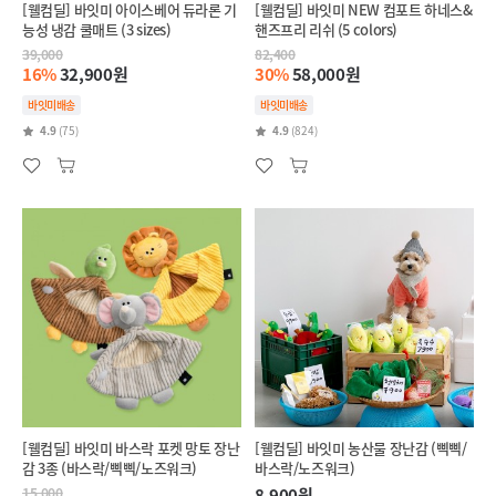
[웰컴딜] 바잇미 아이스베어 듀라론 기
[웰컴딜] 바잇미 NEW 컴포트 하네스&
능성 냉감 쿨매트 (3 sizes)
핸즈프리 리쉬 (5 colors)
39,000
82,400
16%
32,900원
30%
58,000원
바잇미배송
바잇미배송
4.9
(75)
4.9
(824)
[웰컴딜] 바잇미 바스락 포켓 망토 장난
[웰컴딜] 바잇미 농산물 장난감 (삑삑/
감 3종 (바스락/삑삑/노즈워크)
바스락/노즈워크)
15,000
8,900원