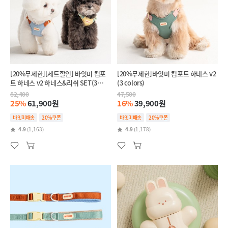
[20%무제한][세트할인] 바잇미 컴포
[20%무제한]바잇미 컴포트 하네스 v2
트 하네스 v2 하네스&리쉬 SET(3
(3 colors)
colors)
82,400
47,500
25%
61,900원
16%
39,900원
바잇미배송
20%쿠폰
바잇미배송
20%쿠폰
4.9
(1,163)
4.9
(1,178)