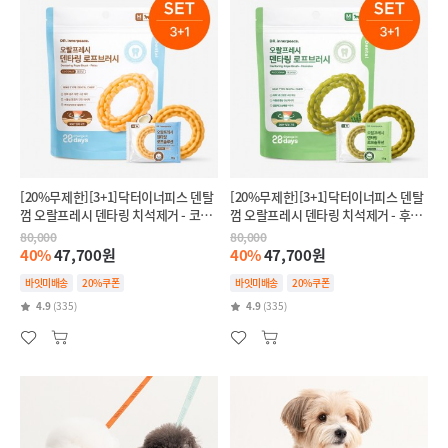
[20%무제한][3+1]닥터이너피스 덴탈
[20%무제한][3+1]닥터이너피스 덴탈
껌 오랄프레시 덴타링 치석제거 - 코코
껌 오랄프레시 덴타링 치석제거 - 후코
넛(릴랙스,스트레스완화)
이단(인텐시브,항산화)
80,000
80,000
40%
47,700원
40%
47,700원
바잇미배송
20%쿠폰
바잇미배송
20%쿠폰
4.9
(335)
4.9
(335)