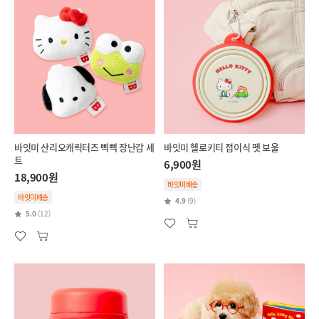
바잇미 산리오캐릭터즈 삑삑 장난감 세
바잇미 헬로키티 접이식 펫 보울
트
6,900원
18,900원
바잇미배송
바잇미배송
4.9
(9)
5.0
(12)