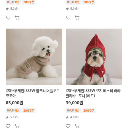
바잇미배송
20%쿠폰
바잇미배송
20%쿠폰
5.0
(5)
5.0
(5)
[20%무제한]SSFW 밀크티 더플코트 -
[20%무제한]SSFW 코지 베스티 바라
코코아
클라바 - 포니 (레드)
65,000원
39,000원
바잇미배송
20%쿠폰
바잇미배송
20%쿠폰
5.0
(5)
4.6
(8)