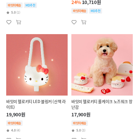
24%
10,710원
바잇미배송
MD추천
바잇미배송
MD추천
5.0
(1)
바잇미 헬로키티 LED 블링커 (산책 라
바잇미 헬로키티 롤케이크 노즈워크 장
이트)
난감
19,900원
17,900원
바잇미배송
바잇미배송
4.0
(4)
5.0
(3)