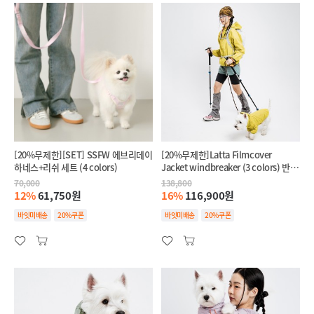
[20%무제한][SET] SSFW 에브리데이
[20%무제한]Latta Filmcover
하네스+리쉬 세트 (4 colors)
Jacket windbreaker (3 colors) 반려
견+반려인 SET
70,000
138,800
12%
61,750원
16%
116,900원
바잇미배송
20%쿠폰
바잇미배송
20%쿠폰