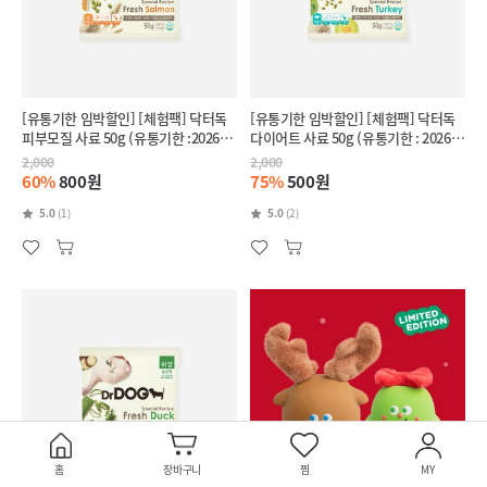
[유통기한 임박할인] [체험팩] 닥터독
[유통기한 임박할인] [체험팩] 닥터독
피부모질 사료 50g (유통기한 :2026-
다이어트 사료 50g (유통기한 : 2026-
11-27)
10-01)
2,000
2,000
60%
800원
75%
500원
5.0
(1)
5.0
(2)
홈
장바구니
찜
MY