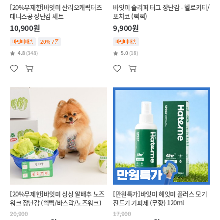
[20%무제한]바잇미 산리오캐릭터즈
바잇미 슬리퍼 터그 장난감 - 헬로키티/
테니스공 장난감 세트
포차코 (삑삑)
10,900원
9,900원
바잇미배송
20%쿠폰
바잇미배송
4.8
(348)
5.0
(18)
[20%무제한]바잇미 싱싱 알배추 노즈
[만원특가]바잇미 헤잇미 플러스 모기
워크 장난감 (삑삑/바스락/노즈워크)
진드기 기피제 (무향) 120ml
20,900
17,900