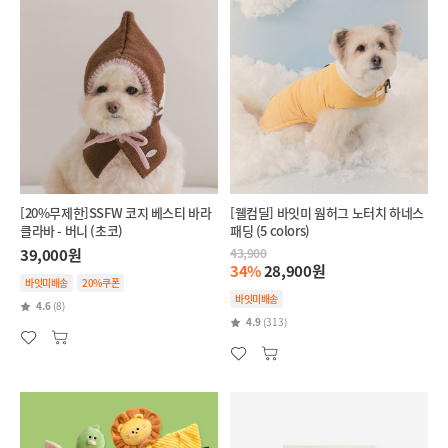
[20%무제한]SSFW 코지 베스티 바라
[웰컴딜] 바잇미 웜허그 노터치 하네스
클라바 - 버니 (초코)
패딩 (5 colors)
39,000원
43,900
34%
28,900원
바잇미배송
20%쿠폰
바잇미배송
4.6
(8)
4.9
(313)