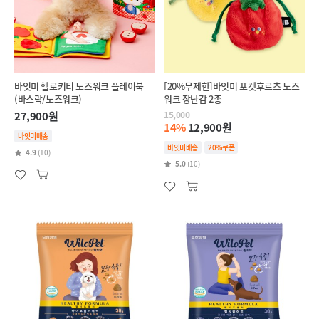
바잇미 헬로키티 노즈워크 플레이북
[20%무제한]바잇미 포켓후르츠 노즈
(바스락/노즈워크)
워크 장난감 2종
27,900원
15,000
14%
12,900원
바잇미배송
바잇미배송
20%쿠폰
4.9
(10)
5.0
(10)