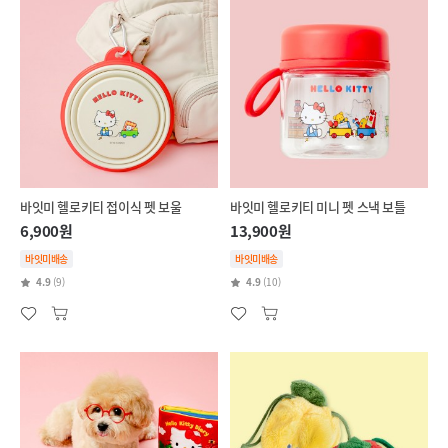
바잇미 헬로키티 접이식 펫 보울
바잇미 헬로키티 미니 펫 스낵 보틀
6,900원
13,900원
바잇미배송
바잇미배송
4.9
(9)
4.9
(10)