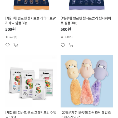
[체험팩] 윌로펫 헬시포뮬러 하이포알
[체험팩] 윌로펫 헬시포뮬러 헬시웨이
러제닉 샘플 30g
트 샘플 30g
500원
500원
5.0
(4)
5.0
(5)
[체험팩] 디바크 센스 그레인프리 어덜
[20%무제한]바잇미 파닥파닥 테일즈
트 100g
라텍스 장난감