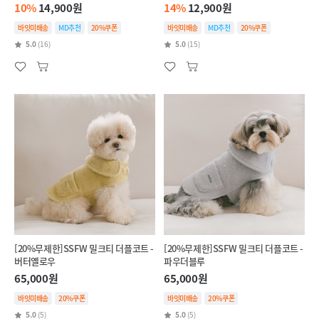
10%
14,900원
14%
12,900원
바잇미배송
MD추천
20%쿠폰
바잇미배송
MD추천
20%쿠폰
5.0
(16)
5.0
(15)
[20%무제한]SSFW 밀크티 더플코트 -
[20%무제한]SSFW 밀크티 더플코트 -
버터옐로우
파우더블루
65,000원
65,000원
바잇미배송
20%쿠폰
바잇미배송
20%쿠폰
5.0
(5)
5.0
(5)