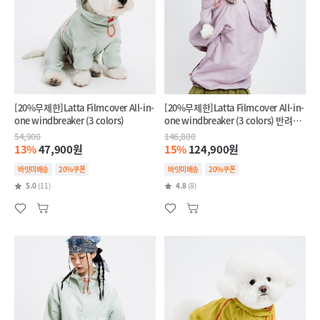
[20%무제한]Latta Filmcover All-in-
[20%무제한]Latta Filmcover All-in-
one windbreaker (3 colors)
one windbreaker (3 colors) 반려견
+반려인 SET
54,900
146,800
13%
47,900원
15%
124,900원
바잇미배송
20%쿠폰
바잇미배송
20%쿠폰
5.0
(11)
4.8
(8)