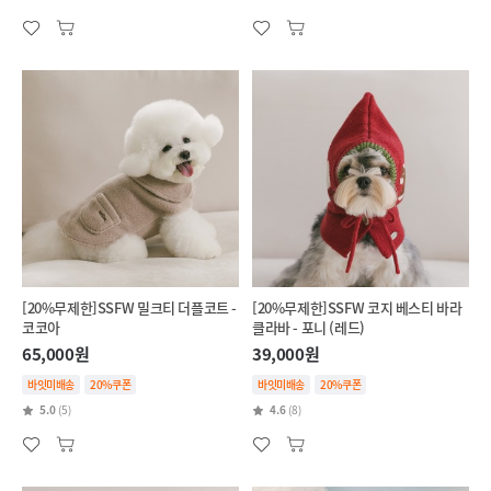
[20%무제한]SSFW 밀크티 더플코트 -
[20%무제한]SSFW 코지 베스티 바라
코코아
클라바 - 포니 (레드)
65,000원
39,000원
바잇미배송
20%쿠폰
바잇미배송
20%쿠폰
5.0
(5)
4.6
(8)