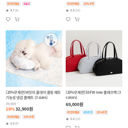
바잇미배송
SALE
바잇미배송
20%쿠폰
4.7
(6)
5.0
(10)
[20%무제한]바잇미 올데이 쿨링 매트
[20%무제한]SSFW new 쿨레뜨백 (3
기능성 냉감 쿨매트 (3 sizes)
colors)
39,000
69,000원
16%
32,900원
바잇미배송
MD추천
20%쿠폰
바잇미배송
20%쿠폰
5.0
(10)
5.0
(9)