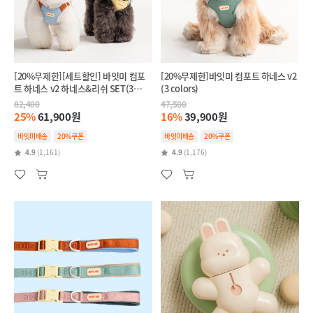
[20%무제한][세트할인] 바잇미 컴포
[20%무제한]바잇미 컴포트 하네스 v2
트 하네스 v2 하네스&리쉬 SET(3
(3 colors)
colors)
82,400
47,500
25%
61,900원
16%
39,900원
바잇미배송
20%쿠폰
바잇미배송
20%쿠폰
4.9
(1,161)
4.9
(1,176)