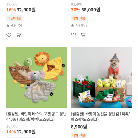
39,000
82,400
16%
32,900원
30%
58,000원
바잇미배송
바잇미배송
4.9
(75)
4.9
(822)
[웰컴딜] 바잇미 바스락 포켓 망토 장난
[웰컴딜] 바잇미 농산물 장난감 (삑삑/
감 3종 (바스락/삑삑/노즈워크)
바스락/노즈워크)
15,000
8,900원
14%
12,900원
바잇미배송