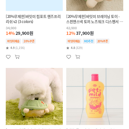
[20%무제한]바잇미 컴포트 핸즈프리
[20%무제한]바잇미 브레이닝 토이 -
리쉬 v2 (3 colors)
스핀앤스낵 토끼 노즈워크 디스펜서 장
난감
34,900
42,900
14%
29,900원
12%
37,900원
바잇미배송
20%쿠폰
바잇미배송
MD추천
20%쿠폰
4.9
(1,156)
4.8
(329)