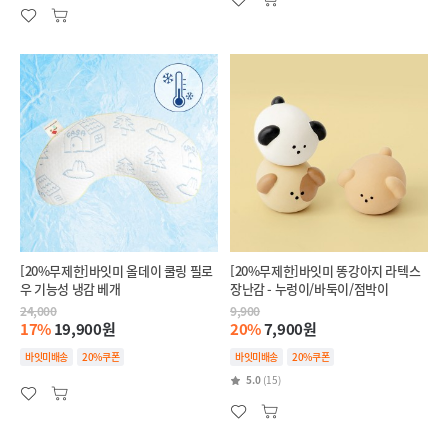
[20%무제한]바잇미 올데이 쿨링 필로
[20%무제한]바잇미 똥강아지 라텍스
우 기능성 냉감 베개
장난감 - 누렁이/바둑이/점박이
24,000
9,900
17%
19,900원
20%
7,900원
바잇미배송
20%쿠폰
바잇미배송
20%쿠폰
5.0
(15)