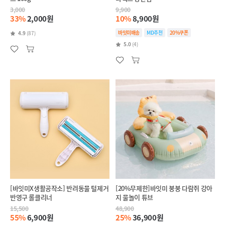
3,000
9,900
33%
2,000원
10%
8,900원
바잇미배송
MD추천
20%쿠폰
4.9
(87)
5.0
(4)
[바잇미X생활공작소] 반려동물 털제거
[20%무제한]바잇미 붕붕 다람쥐 강아
반영구 롤클리너
지 물놀이 튜브
15,500
48,900
55%
6,900원
25%
36,900원