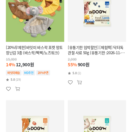
[20%무제한]바잇미 바스락 포켓 망토
[유통기한 임박할인] [체험팩] 닥터독
장난감 3종 (바스락/삑삑/노즈워크)
관절 사료 50g (유통기한 :2026-11-
28)
15,000
2,000
14%
12,900원
55%
900원
바잇미배송
MD추천
20%쿠폰
5.0
(1)
5.0
(19)