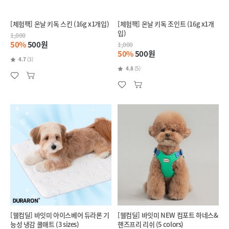
[체험팩] 온날 키독 스킨 (16g x1개입)
[체험팩] 온날 키독 조인트 (16g x1개
입)
1,000
50%
500원
1,000
50%
500원
4.7
(3)
4.8
(5)
[웰컴딜] 바잇미 아이스베어 듀라론 기
[웰컴딜] 바잇미 NEW 컴포트 하네스&
능성 냉감 쿨매트 (3 sizes)
핸즈프리 리쉬 (5 colors)