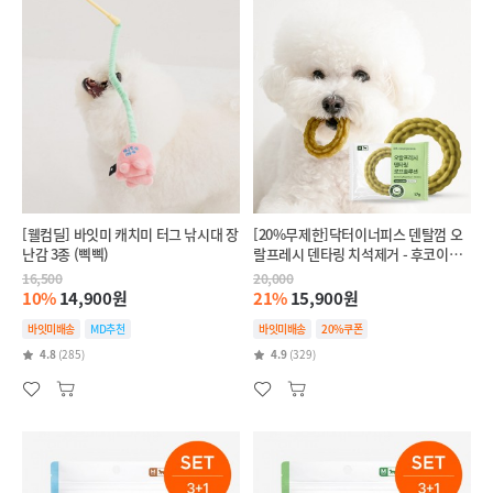
[웰컴딜] 바잇미 캐치미 터그 낚시대 장
[20%무제한]닥터이너피스 덴탈껌 오
난감 3종 (삑삑)
랄프레시 덴타링 치석제거 - 후코이단
(인텐시브,항산화)
16,500
20,000
10%
14,900원
21%
15,900원
바잇미배송
MD추천
바잇미배송
20%쿠폰
4.8
(285)
4.9
(329)