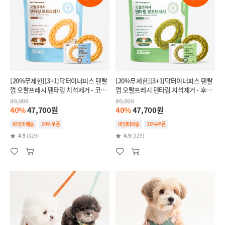
[20%무제한][3+1]닥터이너피스 덴탈
[20%무제한][3+1]닥터이너피스 덴탈
껌 오랄프레시 덴타링 치석제거 - 코코
껌 오랄프레시 덴타링 치석제거 - 후코
넛(릴랙스,스트레스완화)
이단(인텐시브,항산화)
80,000
80,000
40%
47,700원
40%
47,700원
바잇미배송
20%쿠폰
바잇미배송
20%쿠폰
4.9
(329)
4.9
(329)