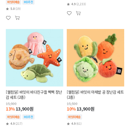
바잇미배송
MD추천
4.9
(2,233)
5.0
(19)
[웰컴딜] 바잇미 바다친구들 삑삑 장난
[웰컴딜] 바잇미 야채밭 공 장난감 세트
감 세트 (2종)
(2종)
15,900
15,500
13%
13,900원
10%
13,900원
바잇미배송
MD추천
바잇미배송
4.9
(217)
4.9
(61)