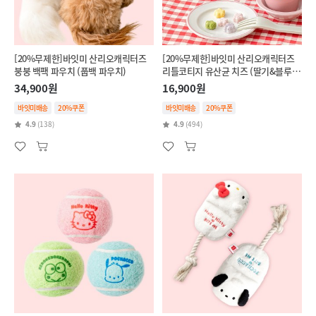
[20%무제한]바잇미 산리오캐릭터즈
[20%무제한]바잇미 산리오캐릭터즈
붕붕 백팩 파우치 (풉백 파우치)
리틀코티지 유산균 치즈 (딸기&블루베
리/단호박&브로콜리)
34,900원
16,900원
바잇미배송
20%쿠폰
바잇미배송
20%쿠폰
4.9
(138)
4.9
(494)