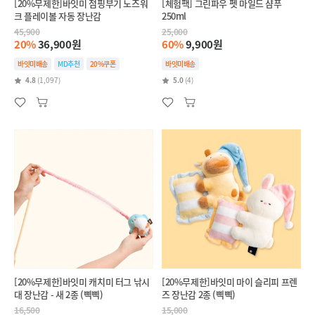
[20%무제한]바잇미 점핑부기 노즈워
[체험팩] 그린파우 펫 마일드 샴푸
크 플레이볼 자동 장난감
250ml
45,900
25,000
20%
36,900원
60%
9,900원
바잇미배송
MD추천
20%쿠폰
바잇미배송
4.8
(1,097)
5.0
(4)
[20%무제한]바잇미 캐치미 터그 낚시
[20%무제한]바잇미 마이 슬리피 프렌
대 장난감 - 새 2종 (삑삑)
즈 장난감 2종 (삑삑)
16,500
15,000