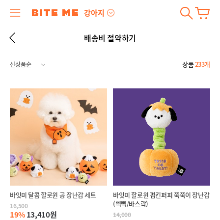
강아지
배송비 절약하기
상품
233개
바잇미 달콤 할로윈 공 장난감 세트
바잇미 할로윈 펌킨퍼피 쭉쭉이 장난감
(삑삑/바스락)
16,500
19%
13,410원
14,000