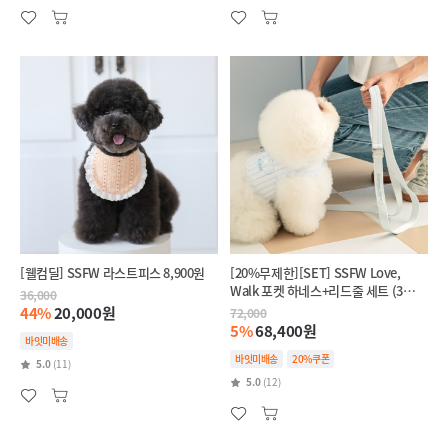
[웰컴딜] SSFW 라스트피스 8,900원
[20%무제한][SET] SSFW Love,
Walk 포켓 하네스+리드줄 세트 (3
36,000
colors)
44%
20,000원
72,000
5%
68,400원
바잇미배송
바잇미배송
20%쿠폰
5.0
(11)
5.0
(12)