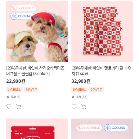
[20%무제한]바잇미 산리오캐릭터즈
[20%무제한]바잇미 헬로키티 쿨 파우
버그쉴드 쿨썬캡 (3 colors)
치 (2 size)
22,900원
32,900원
바잇미배송
20%쿠폰
바잇미배송
20%쿠폰
5.0
(6)
4.9
(13)