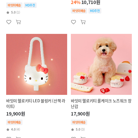
24%
10,710원
바잇미배송
MD추천
바잇미배송
MD추천
5.0
(1)
바잇미 헬로키티 LED 블링커 (산책 라
바잇미 헬로키티 롤케이크 노즈워크 장
이트)
난감
19,900원
17,900원
바잇미배송
바잇미배송
4.0
(4)
5.0
(3)