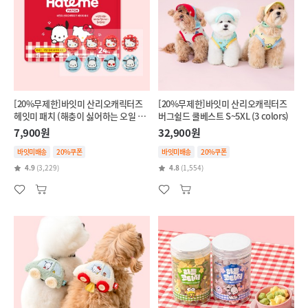
[20%무제한]바잇미 산리오캐릭터즈
[20%무제한]바잇미 산리오캐릭터즈
헤잇미 패치 (해충이 싫어하는 오일 함
버그쉴드 쿨베스트 S~5XL (3 colors)
유)
7,900원
32,900원
바잇미배송
20%쿠폰
바잇미배송
20%쿠폰
4.9
(3,229)
4.8
(1,554)