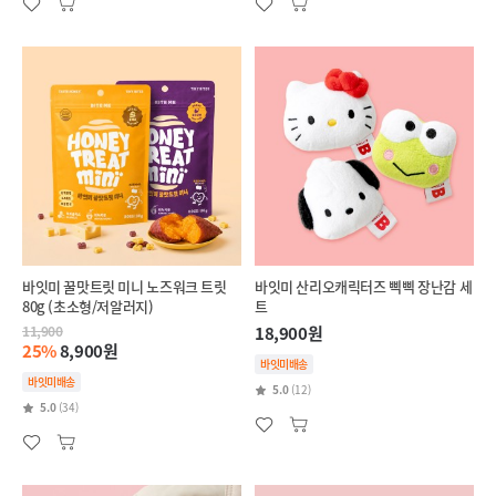
바잇미 꿀맛트릿 미니 노즈워크 트릿
바잇미 산리오캐릭터즈 삑삑 장난감 세
80g (초소형/저알러지)
트
11,900
18,900원
25%
8,900원
바잇미배송
바잇미배송
5.0
(12)
5.0
(34)