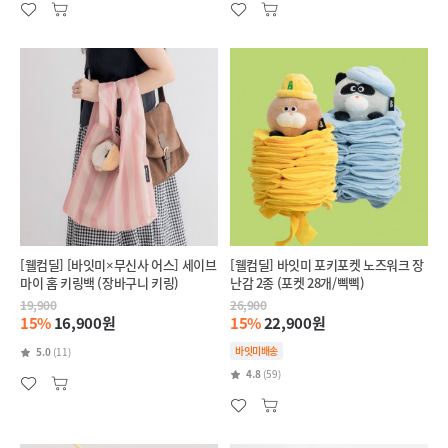
[웰컴딜] [바잇미×무신사 어스] 세이브
[웰컴딜] 바잇미 포키포켓 노즈워크 장
마이 홈 키링백 (장바구니 키링)
난감 2종 (포켓 28개/삑삑)
19,900
26,900
15%
16,900원
15%
22,900원
바잇미배송
5.0
(11)
4.8
(59)