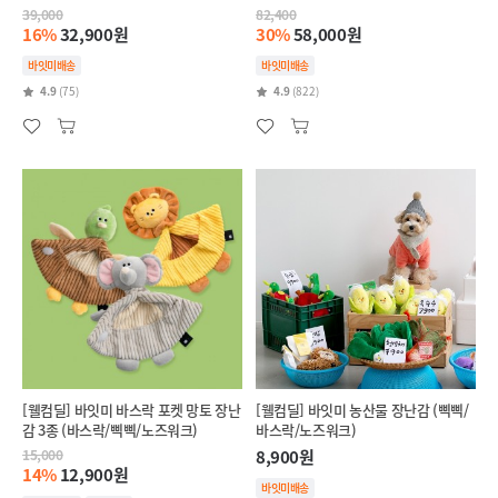
39,000
82,400
16%
32,900원
30%
58,000원
바잇미배송
바잇미배송
4.9
(75)
4.9
(822)
[웰컴딜] 바잇미 바스락 포켓 망토 장난
[웰컴딜] 바잇미 농산물 장난감 (삑삑/
감 3종 (바스락/삑삑/노즈워크)
바스락/노즈워크)
15,000
8,900원
14%
12,900원
바잇미배송