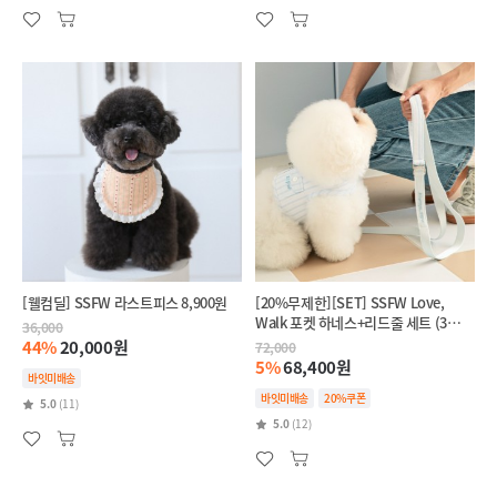
[웰컴딜] SSFW 라스트피스 8,900원
[20%무제한][SET] SSFW Love,
Walk 포켓 하네스+리드줄 세트 (3
36,000
colors)
44%
20,000원
72,000
5%
68,400원
바잇미배송
바잇미배송
20%쿠폰
5.0
(11)
5.0
(12)