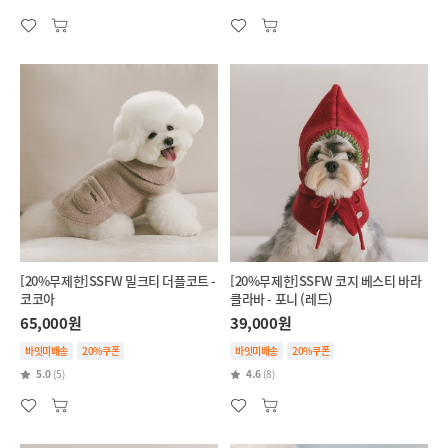
[20%무제한]SSFW 밀크티 더플코트 -
[20%무제한]SSFW 코지 베스티 바라
코코아
클라바 - 포니 (레드)
65,000원
39,000원
바잇미배송
20%쿠폰
바잇미배송
20%쿠폰
5.0
(5)
4.6
(8)