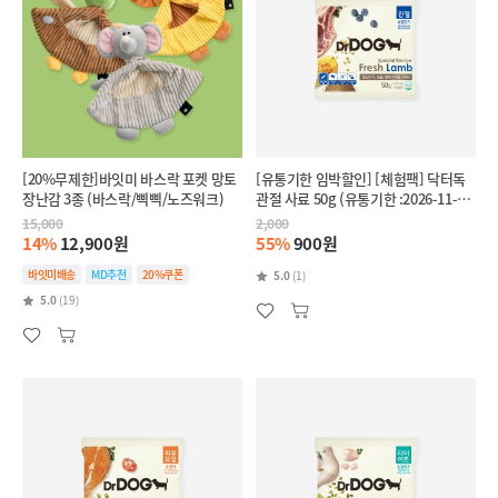
[20%무제한]바잇미 바스락 포켓 망토
[유통기한 임박할인] [체험팩] 닥터독
장난감 3종 (바스락/삑삑/노즈워크)
관절 사료 50g (유통기한 :2026-11-
28)
15,000
2,000
14%
12,900원
55%
900원
바잇미배송
MD추천
20%쿠폰
5.0
(1)
5.0
(19)