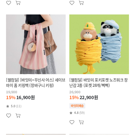
[웰컴딜] [바잇미×무신사 어스] 세이브
[웰컴딜] 바잇미 포키포켓 노즈워크 장
마이 홈 키링백 (장바구니 키링)
난감 2종 (포켓 28개/삑삑)
19,900
26,900
15%
16,900원
15%
22,900원
바잇미배송
5.0
(11)
4.8
(59)