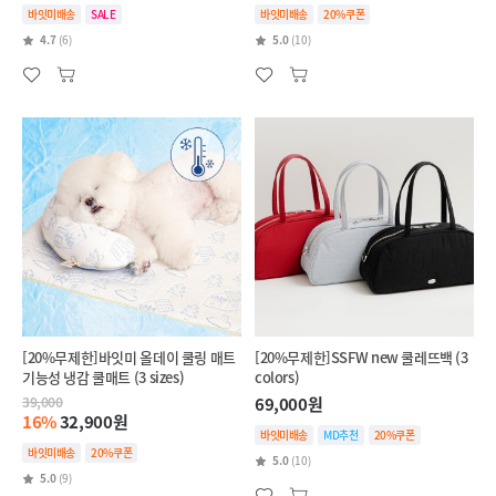
바잇미배송
SALE
바잇미배송
20%쿠폰
4.7
(6)
5.0
(10)
[20%무제한]바잇미 올데이 쿨링 매트
[20%무제한]SSFW new 쿨레뜨백 (3
기능성 냉감 쿨매트 (3 sizes)
colors)
39,000
69,000원
16%
32,900원
바잇미배송
MD추천
20%쿠폰
바잇미배송
20%쿠폰
5.0
(10)
5.0
(9)