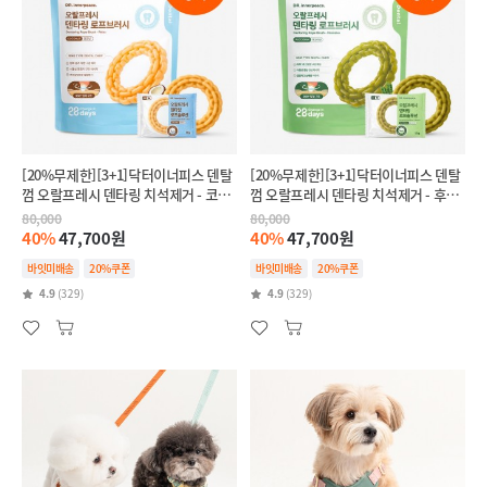
[20%무제한][3+1]닥터이너피스 덴탈
[20%무제한][3+1]닥터이너피스 덴탈
껌 오랄프레시 덴타링 치석제거 - 코코
껌 오랄프레시 덴타링 치석제거 - 후코
넛(릴랙스,스트레스완화)
이단(인텐시브,항산화)
80,000
80,000
40%
47,700원
40%
47,700원
바잇미배송
20%쿠폰
바잇미배송
20%쿠폰
4.9
(329)
4.9
(329)