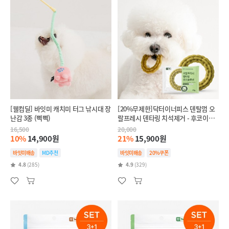
[웰컴딜] 바잇미 캐치미 터그 낚시대 장
[20%무제한]닥터이너피스 덴탈껌 오
난감 3종 (삑삑)
랄프레시 덴타링 치석제거 - 후코이단
(인텐시브,항산화)
16,500
20,000
10%
14,900원
21%
15,900원
바잇미배송
MD추천
바잇미배송
20%쿠폰
4.8
(285)
4.9
(329)