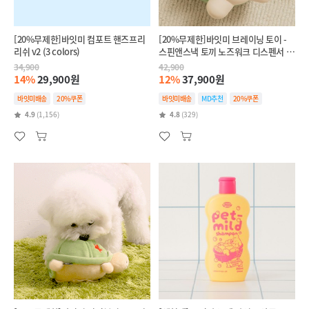
[20%무제한]바잇미 컴포트 핸즈프리
[20%무제한]바잇미 브레이닝 토이 -
리쉬 v2 (3 colors)
스핀앤스낵 토끼 노즈워크 디스펜서 장
난감
34,900
42,900
14%
29,900원
12%
37,900원
바잇미배송
20%쿠폰
바잇미배송
MD추천
20%쿠폰
4.9
(1,156)
4.8
(329)