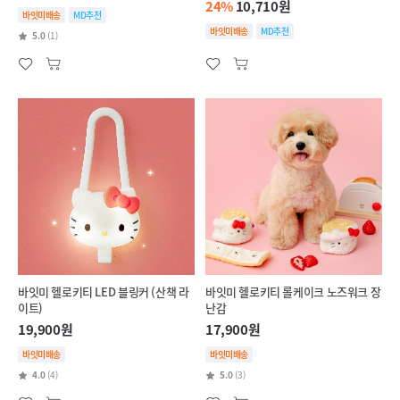
24%
10,710원
바잇미배송
MD추천
바잇미배송
MD추천
5.0
(1)
바잇미 헬로키티 LED 블링커 (산책 라
바잇미 헬로키티 롤케이크 노즈워크 장
이트)
난감
19,900원
17,900원
바잇미배송
바잇미배송
4.0
(4)
5.0
(3)