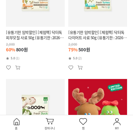
[유통기한 임박할인] [체험팩] 닥터독
[유통기한 임박할인] [체험팩] 닥터독
피부모질 사료 50g (유통기한 :2026-
다이어트 사료 50g (유통기한 : 2026-
11-27)
10-01)
2,000
2,000
60%
800원
75%
500원
5.0
(1)
5.0
(2)
홈
장바구니
찜
MY