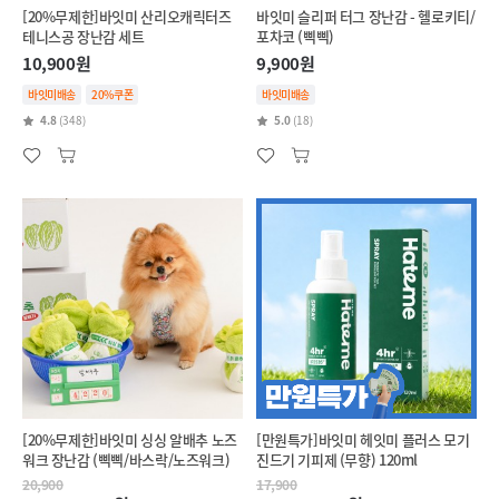
[20%무제한]바잇미 산리오캐릭터즈
바잇미 슬리퍼 터그 장난감 - 헬로키티/
테니스공 장난감 세트
포차코 (삑삑)
10,900원
9,900원
바잇미배송
20%쿠폰
바잇미배송
4.8
(348)
5.0
(18)
[20%무제한]바잇미 싱싱 알배추 노즈
[만원특가]바잇미 헤잇미 플러스 모기
워크 장난감 (삑삑/바스락/노즈워크)
진드기 기피제 (무향) 120ml
20,900
17,900