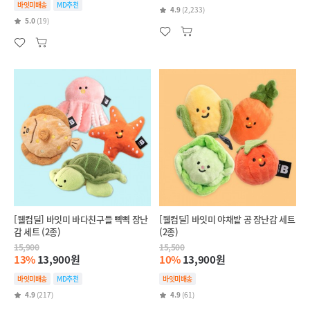
바잇미배송
MD추천
4.9
(2,233)
5.0
(19)
[웰컴딜] 바잇미 바다친구들 삑삑 장난
[웰컴딜] 바잇미 야채밭 공 장난감 세트
감 세트 (2종)
(2종)
15,900
15,500
13%
13,900원
10%
13,900원
바잇미배송
MD추천
바잇미배송
4.9
(217)
4.9
(61)