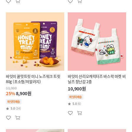
바잇미 꿀맛트릿 미니 노즈워크 트릿
바잇미 산리오캐릭터즈 바스락 마켓 비
80g (초소형/저알러지)
닐즈 장난감 2종
11,900
10,900원
25%
8,900원
바잇미배송
바잇미배송
5.0
(6)
5.0
(34)