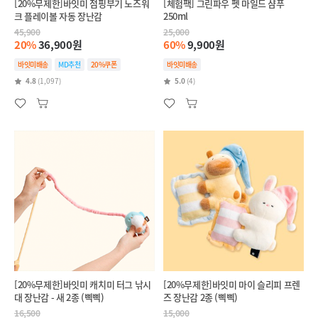
[20%무제한]바잇미 점핑부기 노즈워
[체험팩] 그린파우 펫 마일드 샴푸
크 플레이볼 자동 장난감
250ml
45,900
25,000
20%
36,900원
60%
9,900원
바잇미배송
MD추천
20%쿠폰
바잇미배송
4.8
(1,097)
5.0
(4)
[20%무제한]바잇미 캐치미 터그 낚시
[20%무제한]바잇미 마이 슬리피 프렌
대 장난감 - 새 2종 (삑삑)
즈 장난감 2종 (삑삑)
16,500
15,000