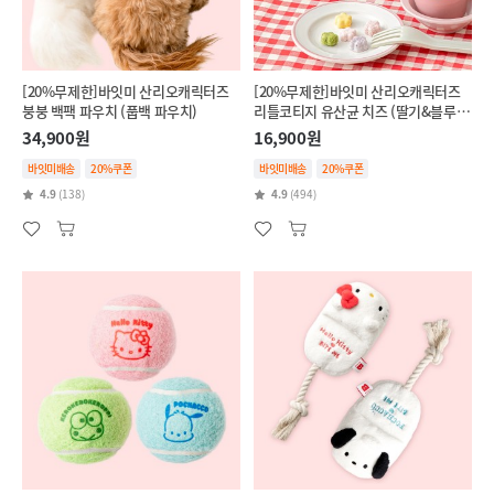
[20%무제한]바잇미 산리오캐릭터즈
[20%무제한]바잇미 산리오캐릭터즈
붕붕 백팩 파우치 (풉백 파우치)
리틀코티지 유산균 치즈 (딸기&블루베
리/단호박&브로콜리)
34,900원
16,900원
바잇미배송
20%쿠폰
바잇미배송
20%쿠폰
4.9
(138)
4.9
(494)