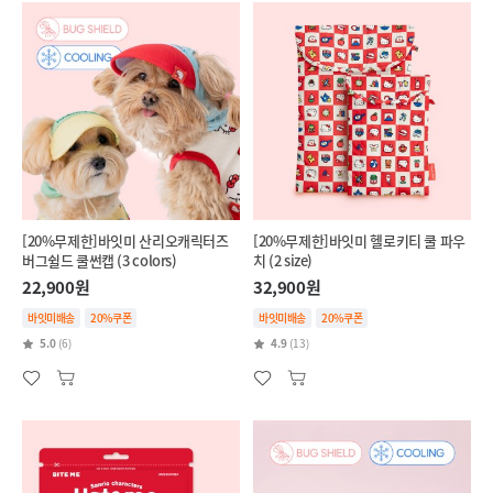
[20%무제한]바잇미 산리오캐릭터즈
[20%무제한]바잇미 헬로키티 쿨 파우
버그쉴드 쿨썬캡 (3 colors)
치 (2 size)
22,900원
32,900원
바잇미배송
20%쿠폰
바잇미배송
20%쿠폰
5.0
(6)
4.9
(13)