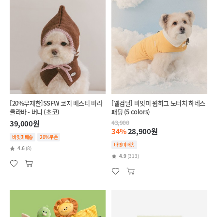
[20%무제한]SSFW 코지 베스티 바라
[웰컴딜] 바잇미 웜허그 노터치 하네스
클라바 - 버니 (초코)
패딩 (5 colors)
39,000원
43,900
34%
28,900원
바잇미배송
20%쿠폰
바잇미배송
4.6
(8)
4.9
(313)