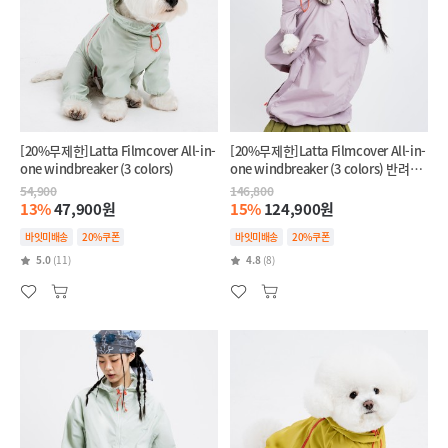
[20%무제한]Latta Filmcover All-in-
[20%무제한]Latta Filmcover All-in-
one windbreaker (3 colors)
one windbreaker (3 colors) 반려견
+반려인 SET
54,900
146,800
13%
47,900원
15%
124,900원
바잇미배송
20%쿠폰
바잇미배송
20%쿠폰
5.0
(11)
4.8
(8)