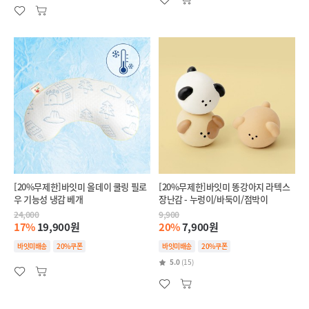
[20%무제한]바잇미 올데이 쿨링 필로
[20%무제한]바잇미 똥강아지 라텍스
우 기능성 냉감 베개
장난감 - 누렁이/바둑이/점박이
24,000
9,900
17%
19,900원
20%
7,900원
바잇미배송
20%쿠폰
바잇미배송
20%쿠폰
5.0
(15)