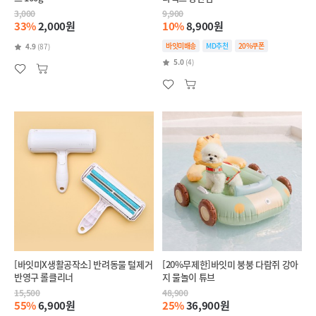
3,000
9,900
33%
2,000원
10%
8,900원
바잇미배송
MD추천
20%쿠폰
4.9
(87)
5.0
(4)
[바잇미X생활공작소] 반려동물 털제거
[20%무제한]바잇미 붕붕 다람쥐 강아
반영구 롤클리너
지 물놀이 튜브
15,500
48,900
55%
6,900원
25%
36,900원