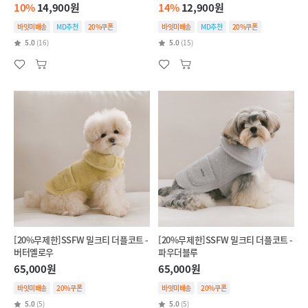
10%
14,900원
14%
12,900원
바잇미배송
MD추천
20%쿠폰
바잇미배송
MD추천
20%쿠폰
5.0
(16)
5.0
(15)
[20%무제한]SSFW 밀크티 더플코트 -
[20%무제한]SSFW 밀크티 더플코트 -
버터옐로우
파우더블루
65,000원
65,000원
바잇미배송
20%쿠폰
바잇미배송
20%쿠폰
5.0
(5)
5.0
(5)