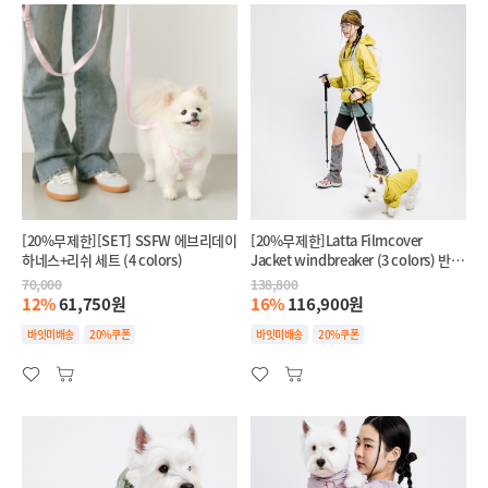
[20%무제한][SET] SSFW 에브리데이
[20%무제한]Latta Filmcover
하네스+리쉬 세트 (4 colors)
Jacket windbreaker (3 colors) 반려
견+반려인 SET
70,000
138,800
12%
61,750원
16%
116,900원
바잇미배송
20%쿠폰
바잇미배송
20%쿠폰