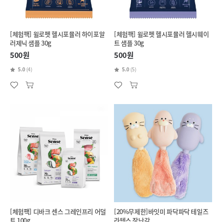
[체험팩] 윌로펫 헬시포뮬러 하이포알
[체험팩] 윌로펫 헬시포뮬러 헬시웨이
러제닉 샘플 30g
트 샘플 30g
500원
500원
5.0
(4)
5.0
(5)
[체험팩] 디바크 센스 그레인프리 어덜
[20%무제한]바잇미 파닥파닥 테일즈
트 100g
라텍스 장난감