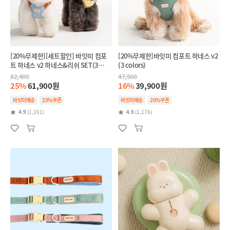
[20%무제한][세트할인] 바잇미 컴포
[20%무제한]바잇미 컴포트 하네스 v2
트 하네스 v2 하네스&리쉬 SET(3
(3 colors)
colors)
82,400
47,500
25%
61,900원
16%
39,900원
바잇미배송
20%쿠폰
바잇미배송
20%쿠폰
4.9
(1,161)
4.9
(1,176)