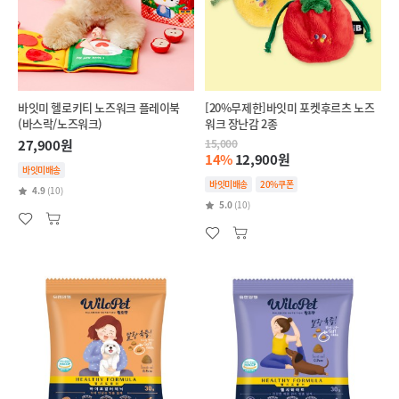
바잇미 헬로키티 노즈워크 플레이북
[20%무제한]바잇미 포켓후르츠 노즈
(바스락/노즈워크)
워크 장난감 2종
27,900원
15,000
14%
12,900원
바잇미배송
바잇미배송
20%쿠폰
4.9
(10)
5.0
(10)