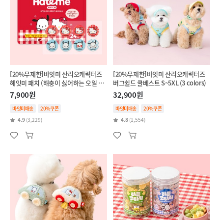
[20%무제한]바잇미 산리오캐릭터즈
[20%무제한]바잇미 산리오캐릭터즈
헤잇미 패치 (해충이 싫어하는 오일 함
버그쉴드 쿨베스트 S~5XL (3 colors)
유)
7,900원
32,900원
바잇미배송
20%쿠폰
바잇미배송
20%쿠폰
4.9
(3,229)
4.8
(1,554)