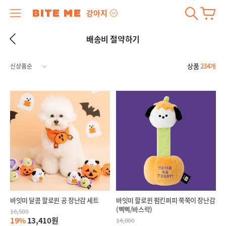
강아지
배송비 절약하기
상품
234개
바잇미 달콤 할로윈 공 장난감 세트
바잇미 할로윈 펌킨퍼피 쭉쭉이 장난감
(삑삑/바스락)
16,500
19%
13,410원
14,000