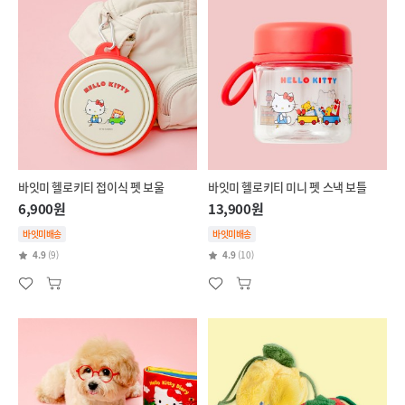
바잇미 헬로키티 접이식 펫 보울
바잇미 헬로키티 미니 펫 스낵 보틀
6,900원
13,900원
바잇미배송
바잇미배송
4.9
(9)
4.9
(10)