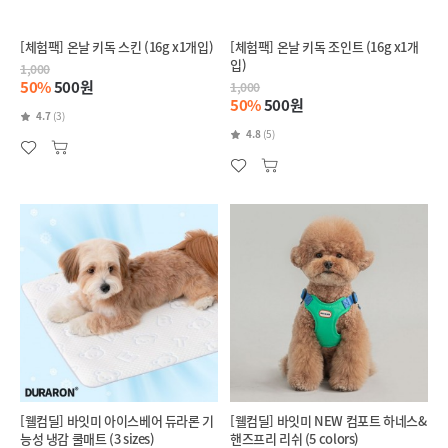
[체험팩] 온날 키독 스킨 (16g x1개입)
[체험팩] 온날 키독 조인트 (16g x1개
입)
1,000
50%
500원
1,000
50%
500원
4.7
(3)
4.8
(5)
[웰컴딜] 바잇미 아이스베어 듀라론 기
[웰컴딜] 바잇미 NEW 컴포트 하네스&
능성 냉감 쿨매트 (3 sizes)
핸즈프리 리쉬 (5 colors)