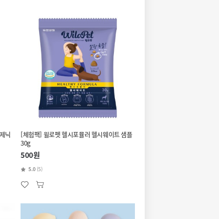
러제닉
[체험팩] 윌로펫 헬시포뮬러 헬시웨이트 샘플
30g
500원
5.0
(5)