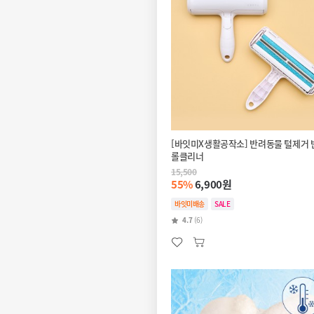
[바잇미X생활공작소] 반려동물 털제거
롤클리너
15,500
55%
6,900원
바잇미배송
SALE
4.7
(6)