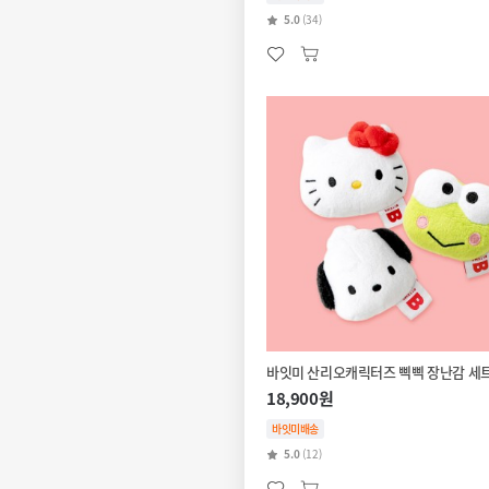
5.0
(34)
바잇미 산리오캐릭터즈 삑삑 장난감 세
18,900원
바잇미배송
5.0
(12)