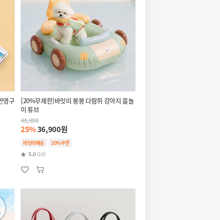
 반영구
[20%무제한]바잇미 붕붕 다람쥐 강아지 물놀
이 튜브
48,900
25%
36,900원
바잇미배송
20%쿠폰
5.0
(10)