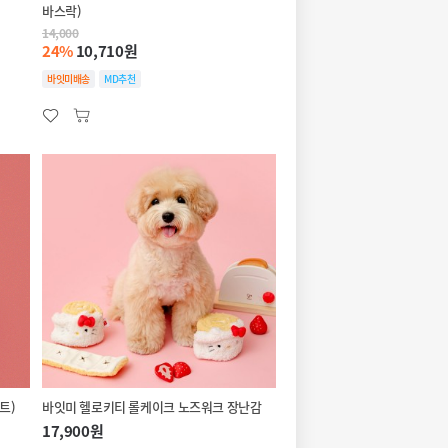
바스락)
14,000
24%
10,710원
바잇미배송
MD추천
트)
바잇미 헬로키티 롤케이크 노즈워크 장난감
17,900원