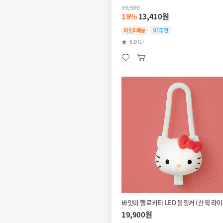
16,500
19%
13,410원
바잇미배송
MD추천
5.0
(1)
바잇미 헬로키티 LED 블링커 (산책 라이
19,900원