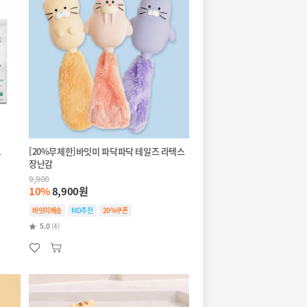
트
[20%무제한]바잇미 파닥파닥 테일즈 라텍스
장난감
9,900
10%
8,900원
바잇미배송
MD추천
20%쿠폰
5.0
(4)