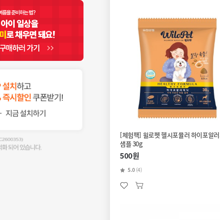
[체험팩] 윌로펫 헬시포뮬러 하이포알
샘플 30g
500원
5.0
(4)