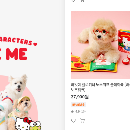
바잇미 헬로키티 노즈워크 플레이북 (바
노즈워크)
27,900원
바잇미배송
4.9
(10)