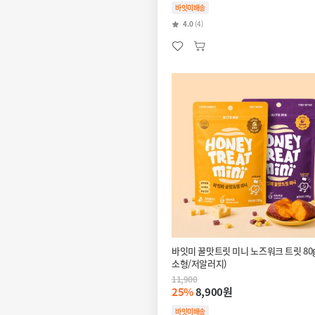
바잇미배송
4.0
(4)
바잇미 꿀맛트릿 미니 노즈워크 트릿 80g
소형/저알러지)
11,900
25%
8,900원
바잇미배송