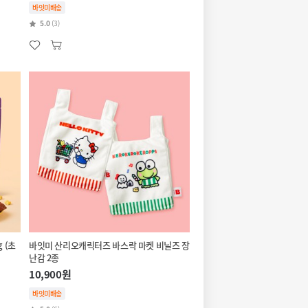
바잇미배송
5.0
(3)
 (초
바잇미 산리오캐릭터즈 바스락 마켓 비닐즈 장
난감 2종
10,900원
바잇미배송