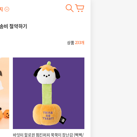
지
송비 절약하기
상품
233개
바잇미 할로윈 펌킨퍼피 쭉쭉이 장난감 (삑삑/