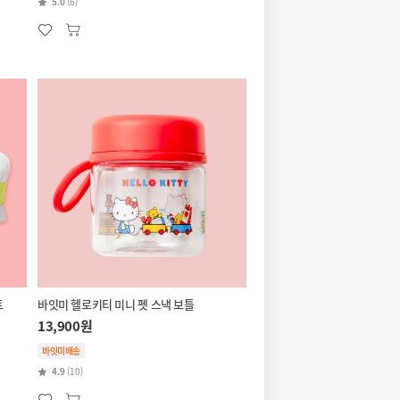
5.0
(6)
트
바잇미 헬로키티 미니 펫 스낵 보틀
13,900원
바잇미배송
4.9
(10)