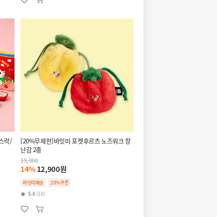
스락/
[20%무제한]바잇미 포켓후르츠 노즈워크 장
난감 2종
15,000
14%
12,900원
바잇미배송
20%쿠폰
5.0
(10)