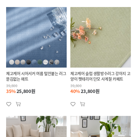
체고케어 시어서커 여름 털안붙는 러그
체고케어 슬럽 생활방수러그 강아지 고
뜯김없는 매트
양이 펫테리어 단모 사계절 카페트
39,800
39,800
35%
25,800원
40%
23,800원