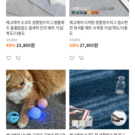
체고케어 소프트 생활방수러그 발톱에
체고케어 디아망 생활방수러그 청소편
도 올풀림없는 물세탁 단모 매트 거실/
한 워셔블 매트 사계절 거실/복도/다용
복도/다용도
도
39,800
44,800
40%
23,800원
38%
27,800원
체고케어 냥냥볼 고양이 공놀이 장난감
체고케어 솔리드펄 생활방수 펫 러그