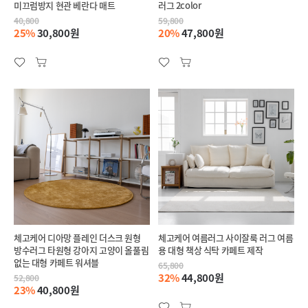
미끄럼방지 현관 베란다 매트
러그 2color
40,800
59,800
25%
30,800원
20%
47,800원
체고케어 디아망 플레인 더스크 원형
체고케어 여름러그 사이잘룩 러그 여름
방수러그 타원형 강아지 고양이 올풀림
용 대형 책상 식탁 카페트 제작
없는 대형 카페트 워셔블
65,800
32%
44,800원
52,800
23%
40,800원