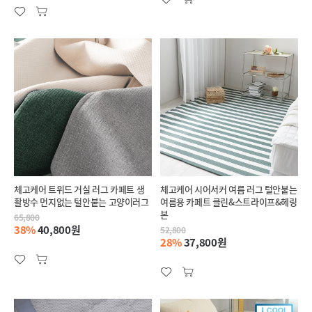
체고케어 트위드 거실 러그 카페트 생
체고케어 시어서커 여름 러그 털안붙는
활방수 먼지없는 털안붙는 고양이러그
여름용 카페트 클린&스트라이프&헤링
본
65,800
38%
40,800원
52,800
28%
37,800원