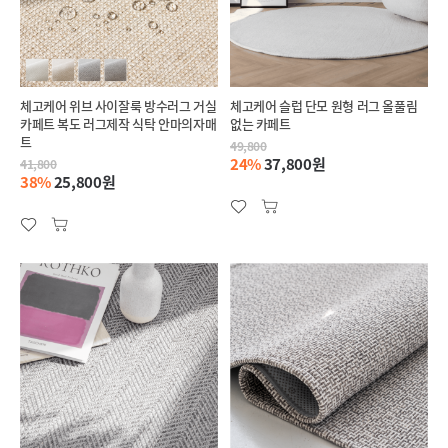
체고케어 위브 사이잘룩 방수러그 거실
체고케어 슬럽 단모 원형 러그 올풀림
카페트 복도 러그제작 식탁 안마의자매
없는 카페트
트
49,800
24%
37,800원
41,800
38%
25,800원