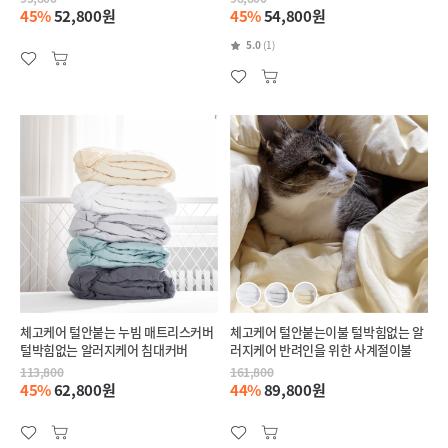
45%
52,800원
45%
54,800원
5.0
(1)
체고케어 털안붙는 누빔 매트리스커버
체고케어 털안붙는이불 털박힘없는 알
털박힘없는 알러지케어 침대커버
러지케어 반려인을 위한 사계절이불
113,800
161,800
45%
62,800원
44%
89,800원