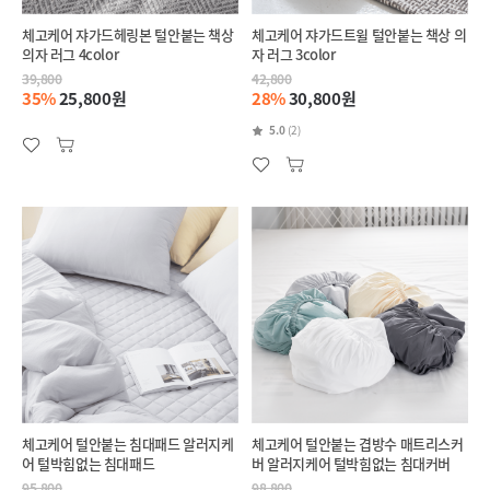
체고케어 쟈가드헤링본 털안붙는 책상
체고케어 쟈가드트윌 털안붙는 책상 의
의자 러그 4color
자 러그 3color
39,800
42,800
35%
25,800원
28%
30,800원
5.0
(2)
체고케어 털안붙는 침대패드 알러지케
체고케어 털안붙는 겹방수 매트리스커
어 털박힘없는 침대패드
버 알러지케어 털박힘없는 침대커버
95,800
98,800