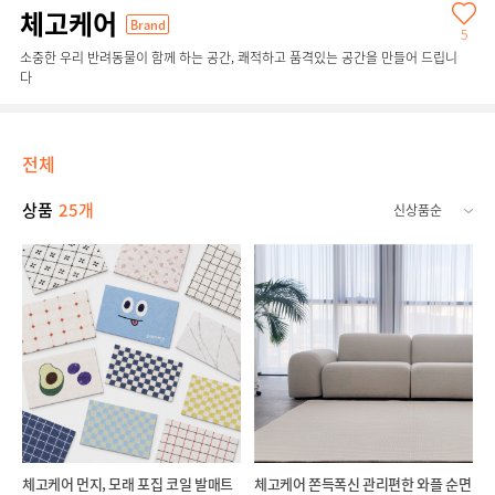
체고케어
Brand
5
소중한 우리 반려동물이 함께 하는 공간, 쾌적하고 품격있는 공간을 만들어 드립니
다
전체
상품
25개
체고케어 먼지, 모래 포집 코일 발매트
체고케어 쫀득폭신 관리편한 와플 순면