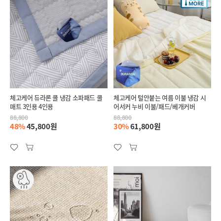
체고케어 듀라론 쿨 냉감 소파패드 쿨
체고케어 털안붙는 여름 이불 냉감 시
매트 3인용 4인용
어서커 누비 이불/패드/베개커버
88,800
88,800
48%
45,800원
30%
61,800원