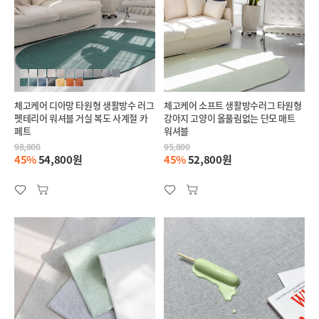
체고케어 디아망 타원형 생활방수 러그
체고케어 소프트 생활방수러그 타원형
펫테리어 워셔블 거실 복도 사계절 카
강아지 고양이 올풀림없는 단모 매트
페트
워셔블
98,800
95,800
45%
54,800원
45%
52,800원