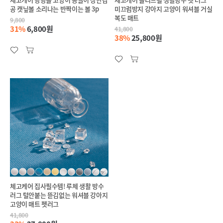
공 캣닢볼 소리나는 반짝이는 볼 3p
미끄럼방지 강아지 고양이 워셔블 거실
복도 매트
9,800
31%
6,800원
41,800
38%
25,800원
체고케어 집사필수템! 루체 생활 방수
러그 털안붙는 뜯김없는 워셔블 강아지
고양이 매트 펫러그
41,800