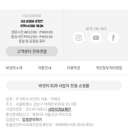
CS CENTER
02-2038-3727
070-4188-1824
BITE ME SNS
상담시간 AM10:00 - PM06:00
점심시간 PM12:00 - PM01:00
휴일 및 공휴일 휴무
고객센터 전화연결
바잇미소개
이용안내
이용약관
개인정보처리방침
바잇미 B2B 사업자 전용 쇼핑몰
상호 : 주식회사 바잇미 대표 : 곽재은
주소 : 서울특별시 강남구 테헤란로20길 10, 8층
사업자번호 : 210-87-00613
사업자정보확인
통신판매업신고 : 제2019-서울강남-05372호
입점문의 :
입점문의하기
동물성단미사료제조업등록번호 : 4060000-034-2018-0016