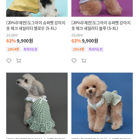
[20%무제한]도그아이 슈퍼펫 강아지
[20%무제한]도그아이 슈퍼펫 강아지
옷 체크 세일러티 옐로우 (S-XL)
옷 체크 세일러티 블루 (S-XL)
25,800
25,800
62%
9,900원
62%
9,900원
20%쿠폰
최저가도전
20%쿠폰
최저가도전