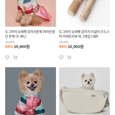
도그아이 슈퍼펫 강아지한복 여아선경
도그아이 슈퍼펫 강아지 이갈이 우드스
단 한복 (S-3XL)
틱 커피트리츄 XL 2개입 1세트
39,800
19,800
50%
19,900원
45%
10,900원