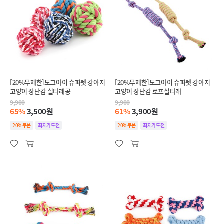
[20%무제한]도그아이 슈퍼펫 강아지
[20%무제한]도그아이 슈퍼펫 강아지
고양이 장난감 실타래공
고양이 장난감 로프실타래
9,900
9,900
65%
3,500원
61%
3,900원
20%쿠폰
최저가도전
20%쿠폰
최저가도전