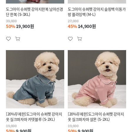
도그아이 슈퍼펫 강아지한복 남아선경
도그아이 슈퍼펫 강아지 슬링백 이동가
단 한복 (S-3XL)
방 플라잉백 (M-L)
39,800
27,000
50%
19,900원
45%
14,900원
[20%무제한]도그아이 슈퍼펫 강아지
[20%무제한]도그아이 슈퍼펫 강아지
옷 실크파자마 카뎃블루 (S-2XL)
옷 실크파자마 살몬 (S-2XL)
19,800
19,800
50%
9,900원
50%
9,900원