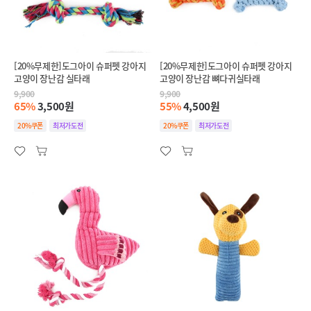
[20%무제한]도그아이 슈퍼펫 강아지
[20%무제한]도그아이 슈퍼펫 강아지
고양이 장난감 실타래
고양이 장난감 뼈다귀실타래
9,900
9,900
65%
3,500원
55%
4,500원
20%쿠폰
최저가도전
20%쿠폰
최저가도전