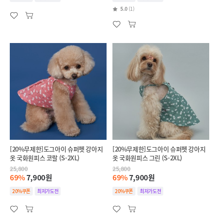
5.0
(1)
[20%무제한]도그아이 슈퍼펫 강아지
[20%무제한]도그아이 슈퍼펫 강아지
옷 국화원피스 코랄 (S-2XL)
옷 국화원피스 그린 (S-2XL)
25,800
25,800
69%
7,900원
69%
7,900원
20%쿠폰
최저가도전
20%쿠폰
최저가도전