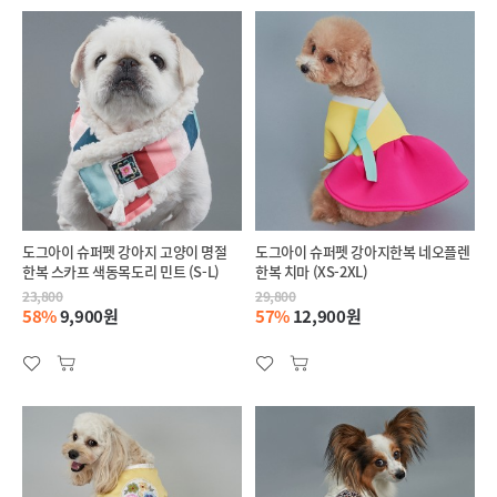
도그아이 슈퍼펫 강아지 고양이 명절
도그아이 슈퍼펫 강아지한복 네오플렌
한복 스카프 색동목도리 민트 (S-L)
한복 치마 (XS-2XL)
23,800
29,800
58%
9,900원
57%
12,900원