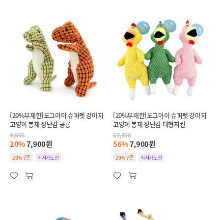
[20%무제한]도그아이 슈퍼펫 강아지
[20%무제한]도그아이 슈퍼펫 강아지
고양이 봉제 장난감 공룡
고양이 봉제 장난감 대형치킨
9,900
17,800
20%
7,900원
56%
7,900원
20%쿠폰
최저가도전
20%쿠폰
최저가도전