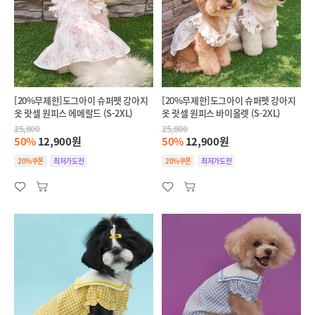
[20%무제한]도그아이 슈퍼펫 강아지
[20%무제한]도그아이 슈퍼펫 강아지
옷 랏셀 원피스 에메랄드 (S-2XL)
옷 랏셀 원피스 바이올렛 (S-2XL)
25,800
25,800
50%
12,900원
50%
12,900원
20%쿠폰
최저가도전
20%쿠폰
최저가도전