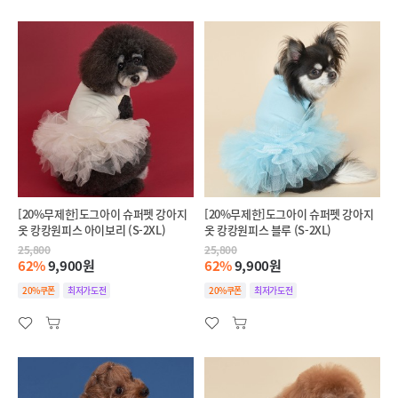
[20%무제한]도그아이 슈퍼펫 강아지
[20%무제한]도그아이 슈퍼펫 강아지
옷 캉캉원피스 아이보리 (S-2XL)
옷 캉캉원피스 블루 (S-2XL)
25,800
25,800
62%
9,900원
62%
9,900원
20%쿠폰
최저가도전
20%쿠폰
최저가도전