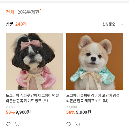
전체
20%무제한
상품
240개
도그아이 슈퍼펫 강아지 고양이 명절
도그아이 슈퍼펫 강아지 고양이 명절
리본끈 한복 케이프 핑크 (M)
리본끈 한복 케이프 민트 (M)
23,800
23,800
58%
9,900원
58%
9,900원