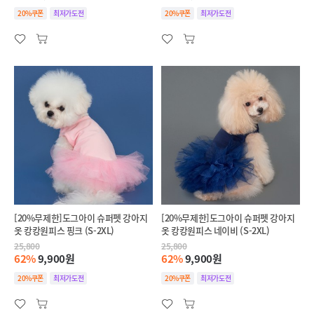
20%쿠폰
최저가도전
20%쿠폰
최저가도전
[20%무제한]도그아이 슈퍼펫 강아지
[20%무제한]도그아이 슈퍼펫 강아지
옷 캉캉원피스 핑크 (S-2XL)
옷 캉캉원피스 네이비 (S-2XL)
25,800
25,800
62%
9,900원
62%
9,900원
20%쿠폰
최저가도전
20%쿠폰
최저가도전