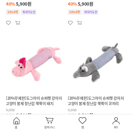
40%
5,900원
40%
5,900원
20%쿠폰
최저가도전
20%쿠폰
최저가도전
[20%무제한]도그아이 슈퍼펫 강아지
[20%무제한]도그아이 슈퍼펫 강아지
고양이 봉제 장난감 쭉쭉이 돼지
고양이 봉제 장난감 쭉쭉이 코끼리
9,900
9,900
44%
5,500원
44%
5,500원
20%쿠폰
최저가도전
20%쿠폰
최저가도전
홈
장바구니
찜
MY