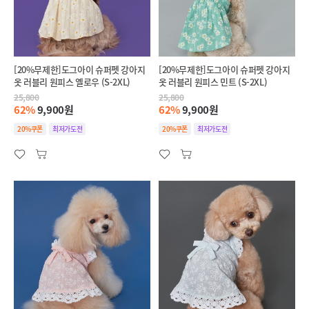
[20%무제한]도그아이 슈퍼펫 강아지
[20%무제한]도그아이 슈퍼펫 강아지
옷 러블리 원피스 옐로우 (S-2XL)
옷 러블리 원피스 민트 (S-2XL)
25,800
25,800
62%
9,900원
62%
9,900원
20%쿠폰
최저가도전
20%쿠폰
최저가도전