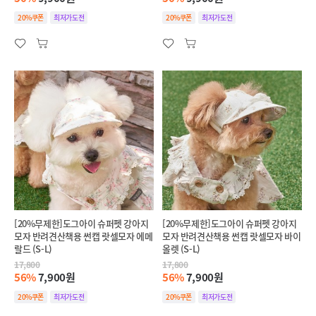
20%쿠폰
최저가도전
20%쿠폰
최저가도전
[20%무제한]도그아이 슈퍼펫 강아지
[20%무제한]도그아이 슈퍼펫 강아지
모자 반려견산책용 썬캡 랏셀모자 에메
모자 반려견산책용 썬캡 랏셀모자 바이
랄드 (S-L)
올렛 (S-L)
17,800
17,800
56%
7,900원
56%
7,900원
20%쿠폰
최저가도전
20%쿠폰
최저가도전