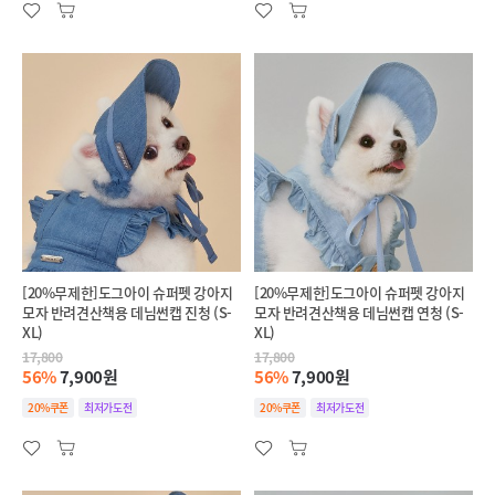
[20%무제한]도그아이 슈퍼펫 강아지
[20%무제한]도그아이 슈퍼펫 강아지
모자 반려견산책용 데님썬캡 진청 (S-
모자 반려견산책용 데님썬캡 연청 (S-
XL)
XL)
17,800
17,800
56%
7,900원
56%
7,900원
20%쿠폰
최저가도전
20%쿠폰
최저가도전