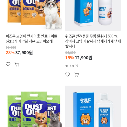
쉬즈곤 고양이 먼지아웃 벤토나이트
쉬즈곤 반려동물 무향 탈취제 500ml
6kg 3개 사막화 적은 고양이모래
강아지 고양이 탈취제 냄새제거제 냄새
탈취제
53,000
28%
37,900원
16,000
19%
12,900원
5.0
(2)