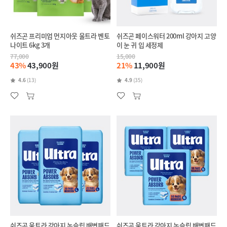
쉬즈곤 프리미엄 먼지아웃 울트라 벤토
쉬즈곤 페이스워터 200ml 강아지 고양
나이트 6kg 3개
이 눈 귀 입 세정제
77,000
15,000
43%
43,900원
21%
11,900원
4.6
(13)
4.9
(35)
쉬즈곤 울트라 강아지 논슬립 배변패드
쉬즈곤 울트라 강아지 논슬립 배변패드