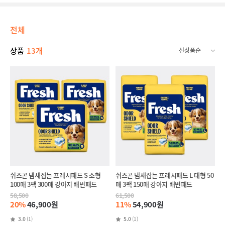
전체
상품
13개
쉬즈곤 냄새잡는 프레시패드 S 소형
쉬즈곤 냄새잡는 프레시패드 L 대형 50
100매 3팩 300매 강아지 배변패드
매 3팩 150매 강아지 배변패드
58,500
61,500
20%
46,900원
11%
54,900원
3.0
(1)
5.0
(1)