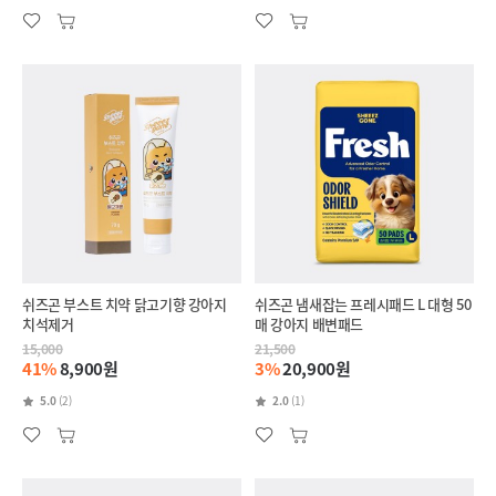
쉬즈곤 부스트 치약 닭고기향 강아지
쉬즈곤 냄새잡는 프레시패드 L 대형 50
치석제거
매 강아지 배변패드
15,000
21,500
41%
8,900원
3%
20,900원
5.0
(2)
2.0
(1)