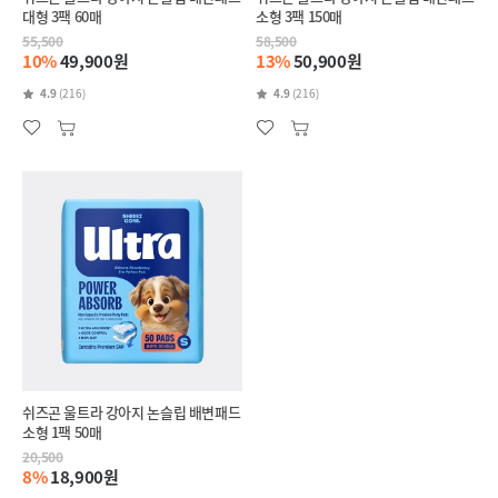
대형 3팩 60매
소형 3팩 150매
55,500
58,500
10%
49,900원
13%
50,900원
4.9
(216)
4.9
(216)
쉬즈곤 울트라 강아지 논슬립 배변패드
소형 1팩 50매
20,500
8%
18,900원