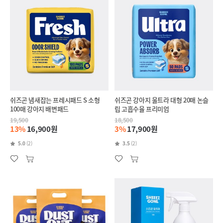
쉬즈곤 냄새잡는 프레시패드 S 소형
쉬즈곤 강아지 울트라 대형 20매 논슬
100매 강아지 배변패드
립 고흡수율 프리미엄
19,500
18,500
13%
16,900원
3%
17,900원
5.0
(2)
3.5
(2)