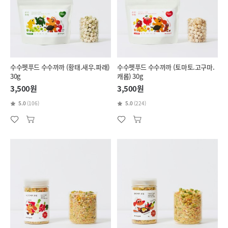
수수펫푸드 수수까까 (황태.새우.파래)
수수펫푸드 수수까까 (토마토.고구마.
30g
캐롭) 30g
3,500원
3,500원
5.0
(106)
5.0
(224)