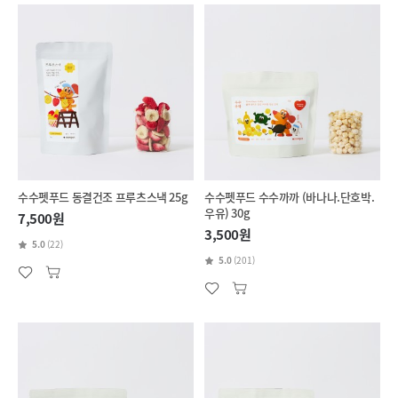
수수펫푸드 동결건조 프루츠스낵 25g
수수펫푸드 수수까까 (바나나.단호박.
우유) 30g
7,500원
3,500원
5.0
(22)
5.0
(201)