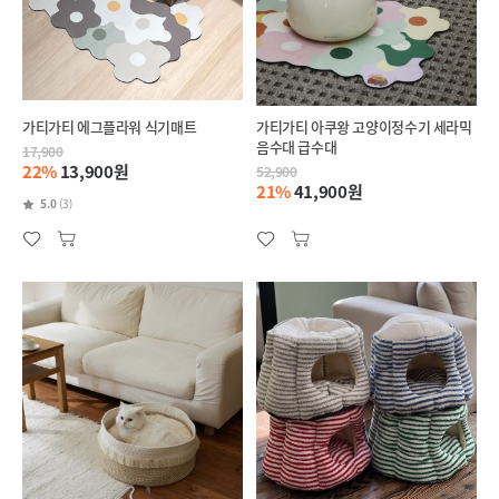
가티가티 에그플라워 식기매트
가티가티 아쿠왕 고양이정수기 세라믹
음수대 급수대
17,900
22%
13,900원
52,900
21%
41,900원
5.0
(3)