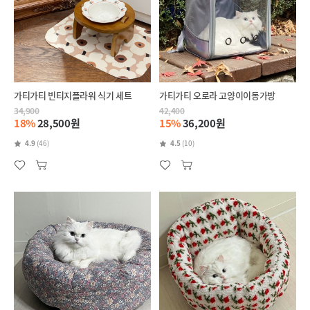
가티가티 빈티지플라워 식기 세트
가티가티 오로라 고양이이동가방
34,900
42,400
18%
28,500원
15%
36,200원
4.9
(46)
4.5
(10)