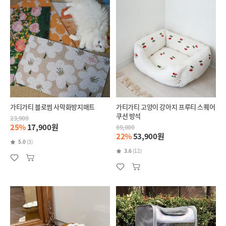
가티가티 블로썸 사막화방지매트
가티가티 고양이 강아지 프루티 스퀘어
쿠션 방석
23,900
25%
17,900원
69,000
22%
53,900원
5.0
(3)
3.6
(12)