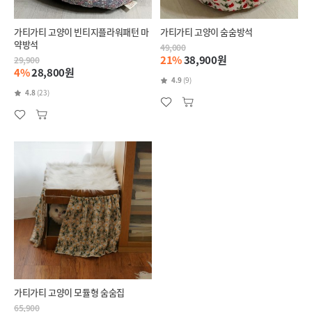
가티가티 고양이 빈티지플라워패턴 마
가티가티 고양이 숨숨방석
약방석
49,000
21%
38,900원
29,900
4%
28,800원
4.9
(9)
4.8
(23)
가티가티 고양이 모듈형 숨숨집
65,900