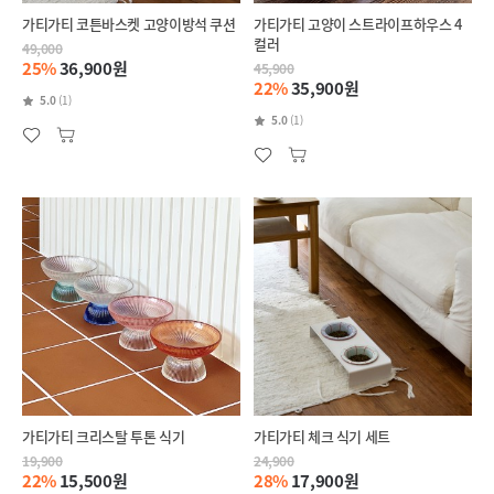
가티가티 코튼바스켓 고양이방석 쿠션
가티가티 고양이 스트라이프하우스 4
컬러
49,000
25%
36,900원
45,900
22%
35,900원
5.0
(1)
5.0
(1)
가티가티 크리스탈 투톤 식기
가티가티 체크 식기 세트
19,900
24,900
22%
15,500원
28%
17,900원