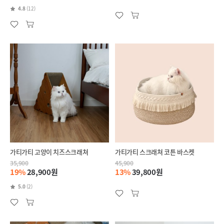
4.8
(12)
가티가티 고양이 치즈스크래쳐
가티가티 스크래쳐 코튼 바스켓
35,900
45,900
19%
28,900원
13%
39,800원
5.0
(2)