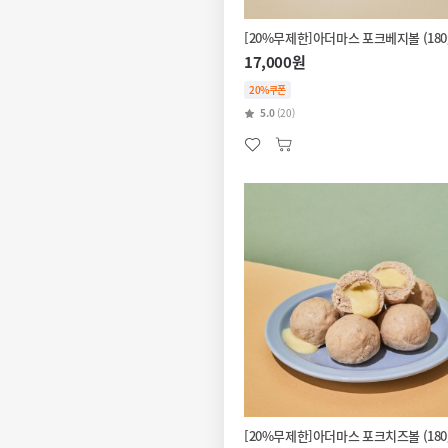
[20%무제한]아더마스 포크베지볼 (180
17,000원
20%쿠폰
5.0
(20)
[20%무제한]아더마스 포크치즈