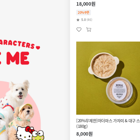
18,000원
20%쿠폰
5.0
(46)
[20%무제한]아더마스 가자미 & 대구 
(180g)
8,000원