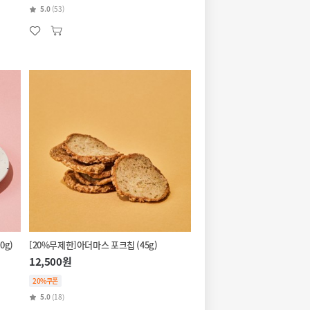
5.0
(53)
0g)
[20%무제한]아더마스 포크칩 (45g)
12,500원
20%쿠폰
5.0
(18)