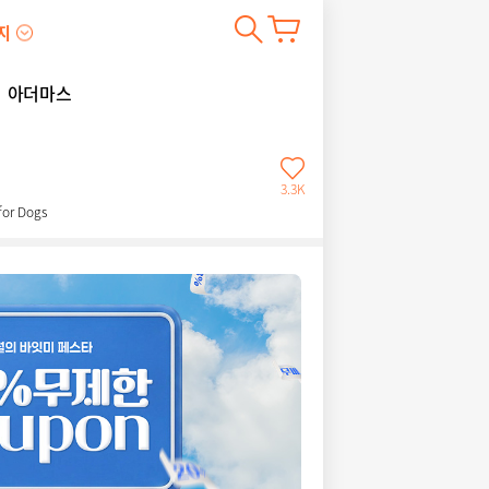
지
아더마스
3.3K
or Dogs