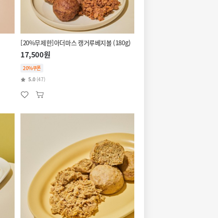
[20%무제한]아더마스 캥거루베지볼 (180g)
17,500원
20%쿠폰
5.0
(47)