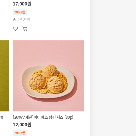
17,000원
20%쿠폰
5.0
(100)
스튜
[20%무제한]아더마스 펌킨 치즈 (80g)
12,000원
20%쿠폰