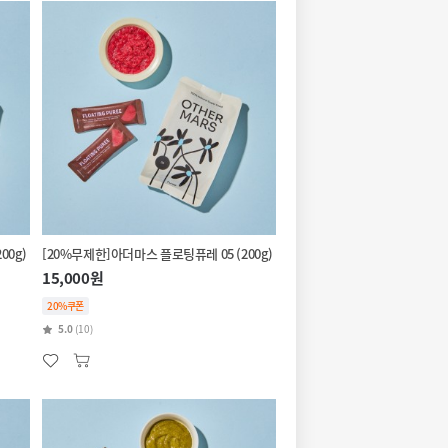
00g)
[20%무제한]아더마스 플로팅퓨레 05 (200g)
15,000원
20%쿠폰
5.0
(10)