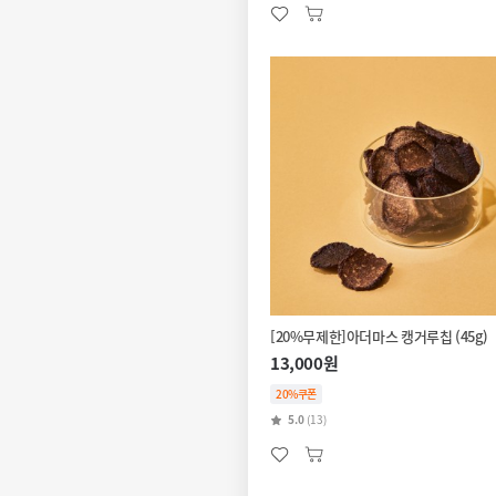
[20%무제한]아더마스 캥거루칩 (45g)
13,000원
20%쿠폰
5.0
(13)