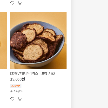
[20%무제한]아더마스 비프칩 (45g)
15,000원
20%쿠폰
5.0
(15)