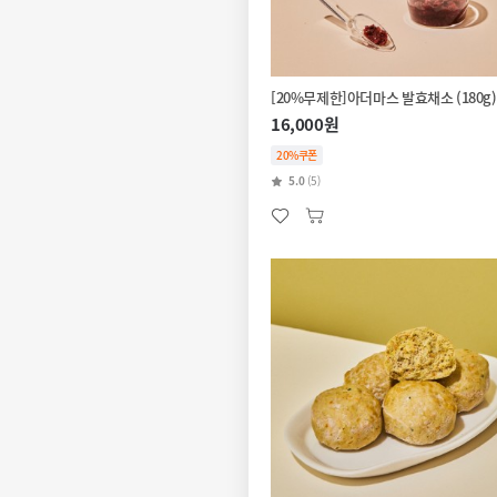
[20%무제한]아더마스 발효채소 (180g)
16,000원
20%쿠폰
5.0
(5)