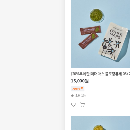
[20%무제한]아더마스 플로팅퓨레 06 (2
15,000원
20%쿠폰
5.0
(10)