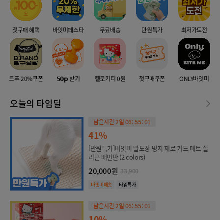
첫구매 혜택
바잇미페스타
무료배송
만원특가
최저가도전
트푸 20%쿠폰
𝟱𝟬𝗽 받기
헬로키티 0원
첫구매쿠폰
ONLY바잇미
오늘의 타임딜
남은시간 2일 06: 55: 01
41%
[만원특가]바잇미 발도장 방지 제로 가드 매트 실
리콘 배변판 (2 colors)
20,000원
33,900
바잇미배송
타임특가
남은시간 2일 06: 55: 01
10%