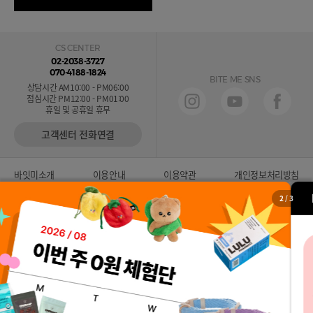
CS CENTER
02-2038-3727
070-4188-1824
BITE ME SNS
상담시간 AM10:00 - PM06:00
점심시간 PM12:00 - PM01:00
휴일 및 공휴일 휴무
고객센터 전화연결
바잇미소개
이용안내
이용약관
개인정보처리방침
2
/
3
바잇미 B2B 사업자 전용 쇼핑몰
상호 : 주식회사 바잇미 대표 : 곽재은
주소 : 서울특별시 강남구 테헤란로20길 10, 8층
사업자번호 : 210-87-00613
사업자정보확인
통신판매업신고 : 제2019-서울강남-05372호
입점문의 :
입점문의하기