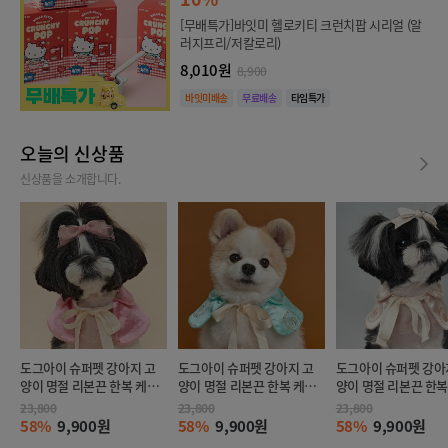
[무배특가]바잇미 헬로키티 크런치팝 시리얼 (알
러지프리/저칼로리)
8,010원
8,900
바잇미배송
무료배송
타임특가
오늘의 신상품
신상품을 소개합니다.
도그아이 슈퍼펫 강아지 고
도그아이 슈퍼펫 강아지 고
도그아이 슈퍼펫 강아
양이 명절 리본끈 한복 케이
양이 명절 리본끈 한복 케이
양이 명절 리본끈 한복
프 핑크 (M)
프 민트 (M)
프 아이보리 (M)
23,800
23,800
23,800
58%
9,900원
58%
9,900원
58%
9,900원