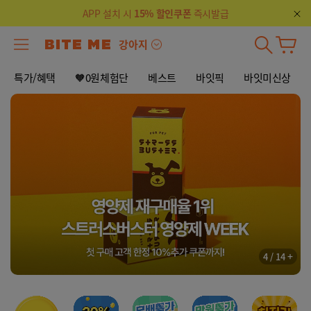
APP 설치 시
15% 할인쿠폰
즉시발급
강아지
특가/혜택
🧡0원체험단
베스트
바잇픽
바잇미신상
+
4
/
14